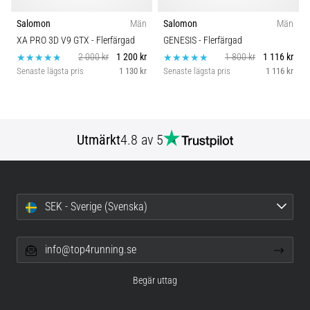
Salomon
Män
Salomon
Män
XA PRO 3D V9 GTX
- Flerfärgad
GENESIS
- Flerfärgad
2 000 kr
1 200 kr
1 800 kr
1 116 kr
Senaste lägsta pris
1 130 kr
Senaste lägsta pris
1 116 kr
Utmärkt
4.8 av 5
SEK - Sverige (Svenska)
info@top4running.se
Begär uttag