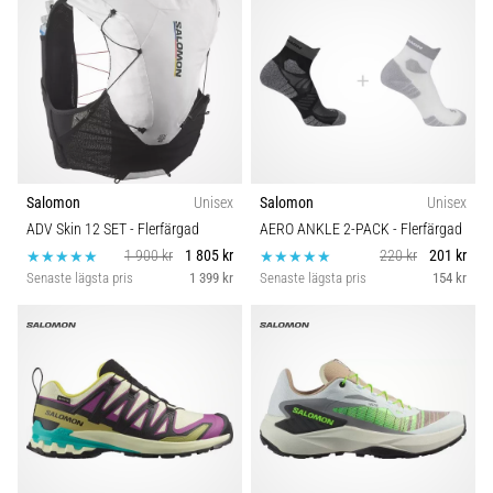
Salomon
Unisex
Salomon
Unisex
ADV Skin 12 SET
- Flerfärgad
AERO ANKLE 2-PACK
- Flerfärgad
1 900 kr
1 805 kr
220 kr
201 kr
Senaste lägsta pris
1 399 kr
Senaste lägsta pris
154 kr