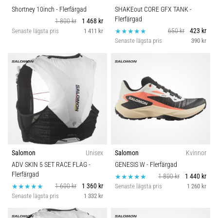
Shortney 10inch
- Flerfärgad
SHAKEout CORE GFX TANK
-
Flerfärgad
1 800 kr
1 468 kr
650 kr
423 kr
Senaste lägsta pris
1 411 kr
Senaste lägsta pris
390 kr
Salomon
Unisex
Salomon
Kvinnor
ADV SKIN 5 SET RACE FLAG
-
GENESIS W
- Flerfärgad
Flerfärgad
1 800 kr
1 440 kr
1 600 kr
1 360 kr
Senaste lägsta pris
1 260 kr
Senaste lägsta pris
1 332 kr