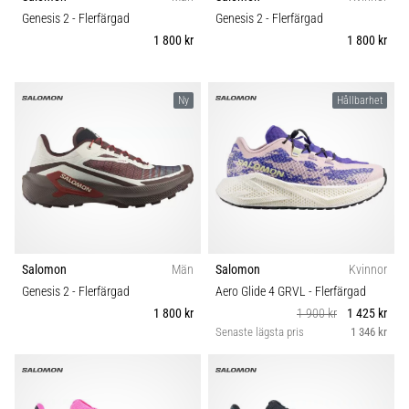
riktningsförändringar.
Hållbarhet
Genesis 2
- Flerfärgad
Genesis 2
- Flerfärgad
Hur
1 800 kr
1 800 kr
utförs
det
Säsong
korrekt,
var
Ny
Hållbarhet
används
Komfort och dämpning
det…
Skobredd
6. 8. 2026
•
Carbon
9 min. läsning
Löparknä:
Salomon
Män
Salomon
Kvinnor
Orsaker,
Genesis 2
- Flerfärgad
Aero Glide 4 GRVL
- Flerfärgad
behandling
1 800 kr
1 900 kr
1 425 kr
och
Senaste lägsta pris
1 346 kr
förebyggande
åtgärder
Löparknä,