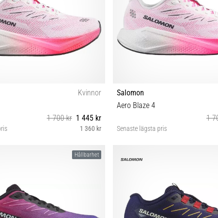
Kvinnor
Salomon
Aero Blaze 4
1 700 kr
1 445 kr
1 7
ris
1 360 kr
Senaste lägsta pris
38⅔ 39⅓ 40 40⅔ 41⅓ 42 42⅔
42 42⅔ 43⅓ 44 44⅔ 45⅓ 46
Hållbarhet