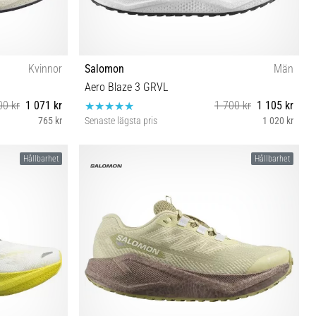
Kvinnor
Salomon
Män
Aero Blaze 3 GRVL
00 kr
1 071 kr
1 700 kr
1 105 kr
765 kr
Senaste lägsta pris
1 020 kr
46⅔
Hållbarhet
Hållbarhet