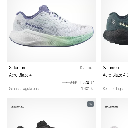
Salomon
Kvinnor
Salomon
Aero Blaze 4
Aero Blaze 4
1 700 kr
1 520 kr
Senaste lägsta pris
1 431 kr
Senaste lägsta p
37⅓ 38 38⅔ 39⅓ 40 40⅔ 41⅓ 42 42⅔
42⅔ 43
Ny