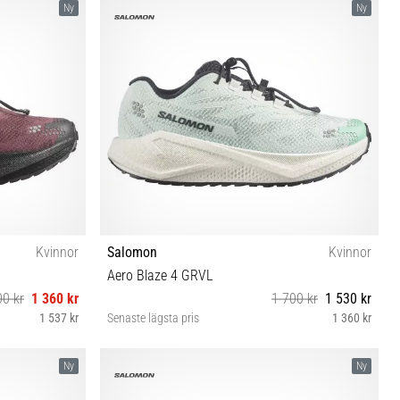
Ny
Ny
Kvinnor
Salomon
Kvinnor
Aero Blaze 4 GRVL
00 kr
1 360 kr
1 700 kr
1 530 kr
1 537 kr
Senaste lägsta pris
1 360 kr
⅓ 42 42⅔
37⅓ 38 38⅔ 39⅓ 40 40⅔ 41⅓ 42 42⅔
Ny
Ny