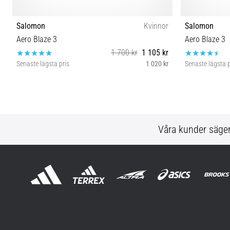
Salomon
Kvinnor
Salomon
Aero Blaze 3
Aero Blaze 3
1 700 kr
1 105 kr
Senaste lägsta pris
1 020 kr
Senaste lägsta p
39⅓ 41⅓ 42⅔
Våra kunder säge