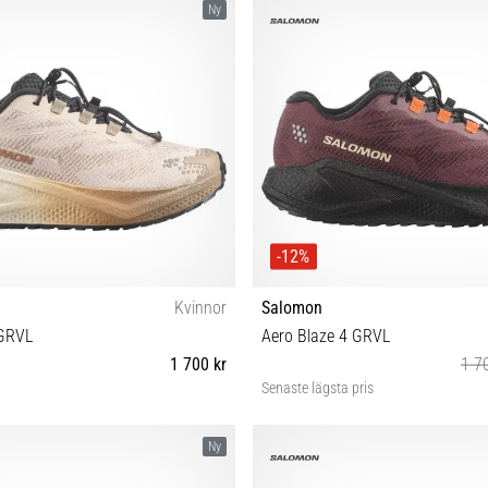
Ny
-12%
Kvinnor
Salomon
 GRVL
Aero Blaze 4 GRVL
1 700 kr
1 7
Senaste lägsta pris
38⅔ 39⅓ 40 40⅔ 41⅓ 42 42⅔
37⅓ 38 38⅔ 39⅓ 40 40⅔ 41
Ny