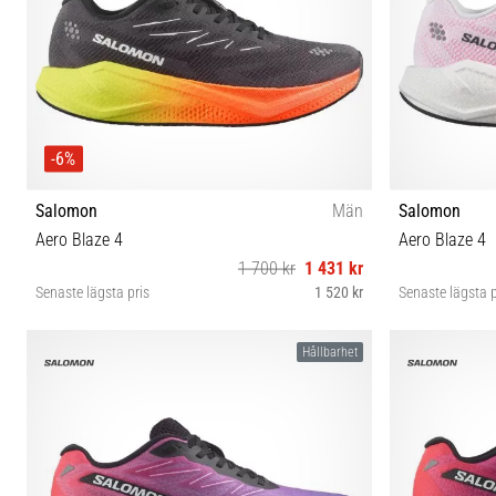
-6%
Salomon
Män
Salomon
Aero Blaze 4
Aero Blaze 4
1 700 kr
1 431 kr
Senaste lägsta pris
1 520 kr
Senaste lägsta p
41⅓ 42 42⅔ 43⅓ 44 44⅔ 45⅓ 46 46⅔ 47⅓
37⅓ 38 
Hållbarhet