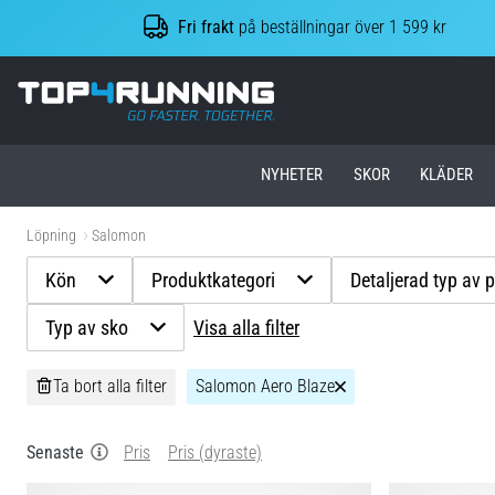
Fri frakt
på beställningar över 1 599 kr
Top4Running.se
NYHETER
SKOR
KLÄDER
Löpning
Salomon
Kön
Produktkategori
Detaljerad typ av 
Typ av sko
Visa alla filter
Ta bort alla filter
Salomon Aero Blaze
Senaste
Pris
Pris (dyraste)