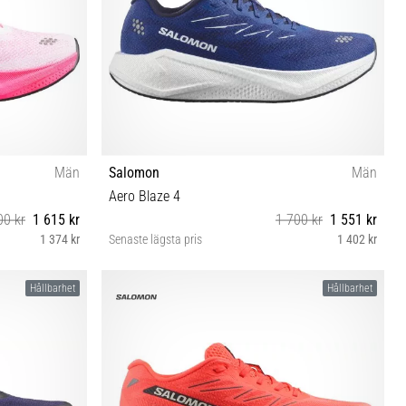
Män
Salomon
Män
Aero Blaze 4
00 kr
1 615 kr
1 700 kr
1 551 kr
1 374 kr
Senaste lägsta pris
1 402 kr
 46⅔ 47⅓
41⅓ 42 42⅔ 43⅓ 44 44⅔ 45⅓ 46 46⅔ 47⅓
Hållbarhet
Hållbarhet