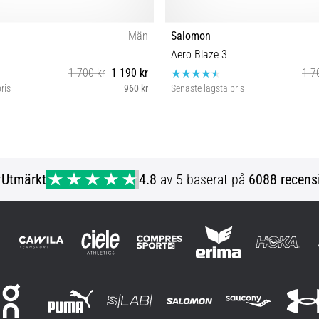
Män
Salomon
Aero Blaze 3
1 700 kr
1 190 kr
1 7
ris
960 kr
Senaste lägsta pris
46 46⅔
45⅓ 46⅔ 47⅓
r
Utmärkt
4.8
av 5 baserat på
6088 recens