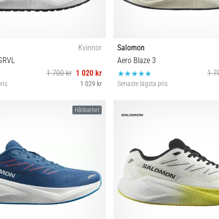
Kvinnor
Salomon
 GRVL
Aero Blaze 3
1 700 kr
1 020 kr
1 7
ris
1 029 kr
Senaste lägsta pris
⅔ 39⅓ 40 40⅔ 41⅓ 42 42⅔
40⅔ 41⅓ 42⅔
Hållbarhet