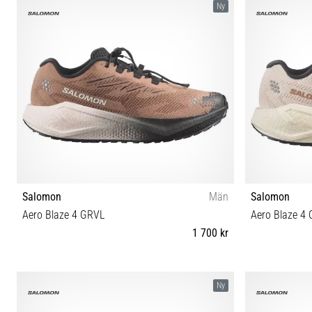
Ny
Salomon
Män
Salomon
Aero Blaze 4 GRVL
Aero Blaze 4
1 700 kr
41⅓ 42 42⅔ 43⅓ 44 44⅔ 45⅓ 46 46⅔ 47⅓
37⅓ 38 
Ny