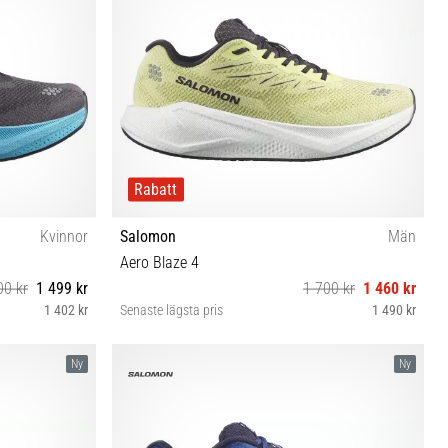
Rabatt
Kvinnor
Salomon
Män
Aero Blaze 4
00 kr
1 499 kr
1 700 kr
1 460 kr
1 402 kr
Senaste lägsta pris
1 490 kr
42 42⅔
41⅓ 42 42⅔ 43⅓ 44 44⅔ 45⅓ 46 46⅔
Ny
Ny