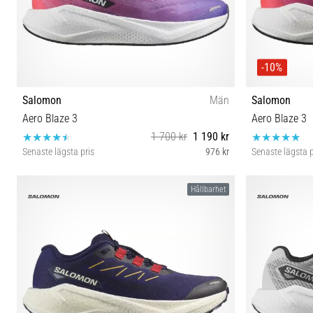
-10%
Salomon
Män
Salomon
Aero Blaze 3
Aero Blaze 3
1 700 kr
1 190 kr
Senaste lägsta pris
976 kr
Senaste lägsta p
41⅓ 44⅔ 45⅓ 46 46⅔ 47⅓
Hållbarhet