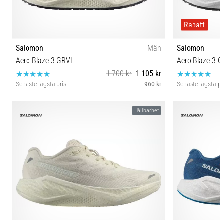
Rabatt
Salomon
Män
Salomon
Aero Blaze 3 GRVL
Aero Blaze 3
1 700 kr
1 105 kr
Senaste lägsta pris
960 kr
Senaste lägsta p
41⅓ 44⅔ 45⅓ 46 46⅔ 47⅓
37⅓ 38
Hållbarhet