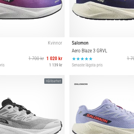
Kvinnor
Salomon
Aero Blaze 3 GRVL
1 700 kr
1 020 kr
1 7
ris
1 139 kr
Senaste lägsta pris
41⅓ 42⅔
37⅓ 38 38⅔ 39⅓ 40 40⅔ 41
Hållbarhet