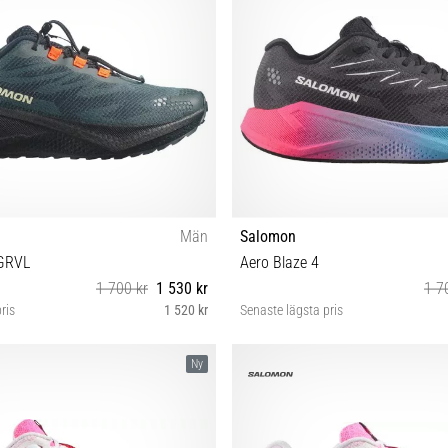
Män
Salomon
 GRVL
Aero Blaze 4
1 700 kr
1 530 kr
1 7
ris
1 520 kr
Senaste lägsta pris
⅓ 44 44⅔ 45⅓ 46 46⅔ 47⅓
38 38⅔ 39⅓ 40 40⅔ 41⅓ 
Ny