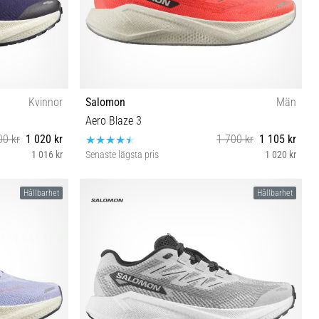
Kvinnor
Salomon
Män
Aero Blaze 3
00 kr
1 020 kr
1 700 kr
1 105 kr
1 016 kr
Senaste lägsta pris
1 020 kr
⅓ 42 42⅔
45⅓ 46 46⅔
Hållbarhet
Hållbarhet