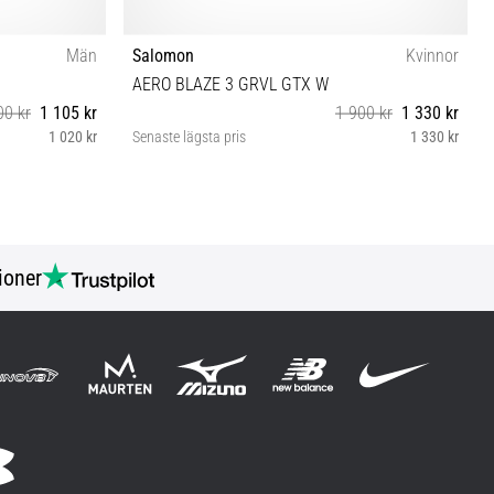
Män
Salomon
Kvinnor
AERO BLAZE 3 GRVL GTX W
00 kr
1 105 kr
1 900 kr
1 330 kr
1 020 kr
Senaste lägsta pris
1 330 kr
40
ioner