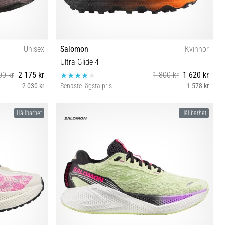
Unisex
Salomon
Kvinnor
Ultra Glide 4
00 kr
2 175 kr
1 800 kr
1 620 kr
2 030 kr
Senaste lägsta pris
1 578 kr
 43⅓ 44 44⅔
37⅓ 38 38⅔ 39⅓ 40 40⅔ 41⅓ 42 42⅔
Hållbarhet
Hållbarhet