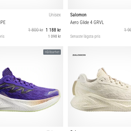
Unisex
Salomon
IPE
Aero Glide 4 GRVL
1 800 kr
1 188 kr
1 9
ris
1 098 kr
Senaste lägsta pris
0 40⅔ 41⅓ 42 42⅔ 44 44⅔ 45⅓ 46
38 40 40⅔ 41⅓ 42
Hållbarhet
46⅔ 47⅓