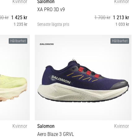
Kvinnor
Salomon
Kvinnor
XA PRO 3D v9
00 kr
1 425 kr
1 700 kr
1 213 kr
1 235 kr
Senaste lägsta pris
1 033 kr
⅓ 42 42⅔
37⅓ 38 38⅔ 39⅓ 40 40⅔ 41⅓ 42
Hållbarhet
Hållbarhet
Kvinnor
Salomon
Kvinnor
Aero Blaze 3 GRVL