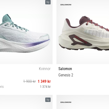
Ny
Kvinnor
Salomon
Genesis 2
1 900 kr
1 349 kr
ris
1 374 kr
38⅔ 39⅓ 40 40⅔ 41⅓ 42 42⅔
37⅓ 38 38⅔ 39⅓ 40 40⅔ 41
Ny