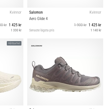
Kvinnor
Salomon
Kvinnor
Aero Glide 4
00 kr
1 425 kr
1 900 kr
1 425 kr
1 330 kr
Senaste lägsta pris
1 140 kr
37⅓ 38 38⅔ 39⅓ 40 40⅔ 41⅓ 42 42⅔
Hållbarhet