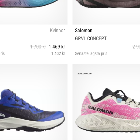
Kvinnor
Salomon
GRVL CONCEPT
1 700 kr
1 469 kr
2 9
ris
1 402 kr
Senaste lägsta pris
⅔ 39⅓ 40 40⅔ 41⅓ 42 42⅔
38 38⅔ 39⅓ 40 40⅔ 41⅓ 42 42⅔
45⅓ 46 46⅔ 47⅓