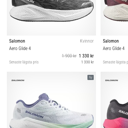
Salomon
Kvinnor
Salomon
Aero Glide 4
Aero Glide 4
1 900 kr
1 330 kr
Senaste lägsta pris
1 330 kr
Senaste lägsta p
37⅓ 38 38⅔ 39⅓ 40 40⅔ 41⅓ 42 42⅔
37⅓ 3
Ny