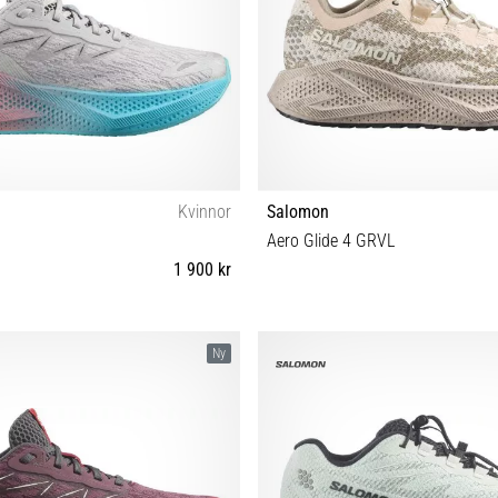
Kvinnor
Salomon
Aero Glide 4 GRVL
1 900 kr
38⅔ 39⅓ 40⅔ 41⅓ 42 42⅔
37⅓ 38 38⅔ 39⅓ 40 40⅔ 41
Ny