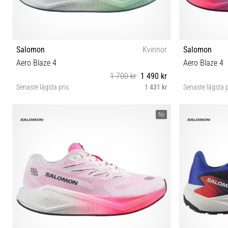
Salomon
Kvinnor
Salomon
Aero Blaze 4
Aero Blaze 4
1 700 kr
1 490 kr
Senaste lägsta pris
1 431 kr
Senaste lägsta p
37⅓ 38 38⅔ 39⅓ 40 40⅔ 41⅓ 42 42⅔
38 38
Ny