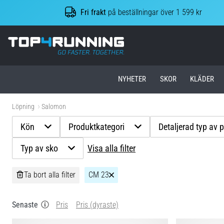
Fri frakt
på beställningar över 1 599 kr
Top4Running.se
NYHETER
SKOR
KLÄDER
Löpning
Salomon
Kön
Produktkategori
Detaljerad typ av 
Typ av sko
Visa alla filter
Ta bort alla filter
CM 23
Senaste
Pris
Pris (dyraste)