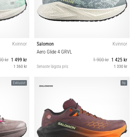
Kvinnor
Salomon
Kvinnor
Aero Glide 4 GRVL
00 kr
1 499 kr
1 900 kr
1 425 kr
1 360 kr
Senaste lägsta pris
1 330 kr
⅓ 42 42⅔
37⅓ 38 40 40⅔ 41⅓ 42 42⅔
Exklusivt
Ny