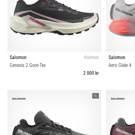
Salomon
Kvinnor
Salomon
Genesis 2 Gore-Tex
Aero Glide 4
2 000 kr
36⅔ 37⅓ 38 38⅔ 39⅓ 40 40⅔ 41⅓ 42 42⅔
37⅓ 
Ny