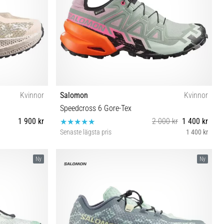
Kvinnor
Salomon
Kvinnor
Speedcross 6 Gore-Tex
1 900 kr
2 000 kr
1 400 kr
Senaste lägsta pris
1 400 kr
⅓ 42 42⅔
36⅔
Ny
Ny