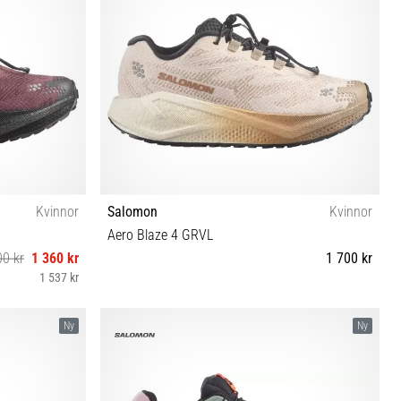
Kvinnor
Salomon
Kvinnor
Aero Blaze 4 GRVL
00 kr
1 360 kr
1 700 kr
1 537 kr
⅓ 42 42⅔
37⅓ 38 38⅔ 39⅓ 40 40⅔ 41⅓ 42 42⅔
Ny
Ny