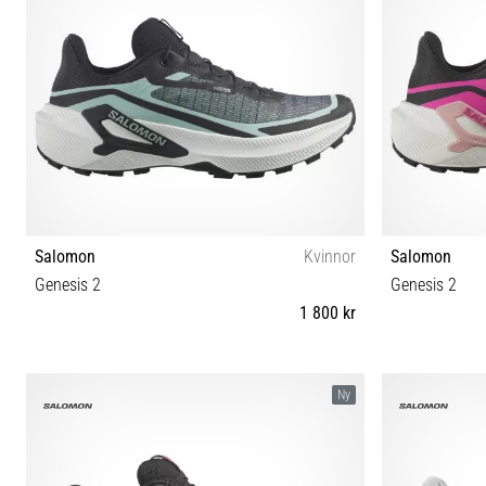
Salomon
Kvinnor
Salomon
Genesis 2
Genesis 2
1 800 kr
38 38⅔ 39⅓ 40 40⅔ 41⅓ 42 42⅔
37⅓ 38 
Ny