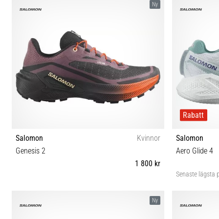
Ny
Rabatt
Salomon
Kvinnor
Salomon
Genesis 2
Aero Glide 4
1 800 kr
Senaste lägsta p
37⅓ 38 38⅔ 39⅓ 40 40⅔ 41⅓ 42 42⅔
37⅓ 38 
Ny