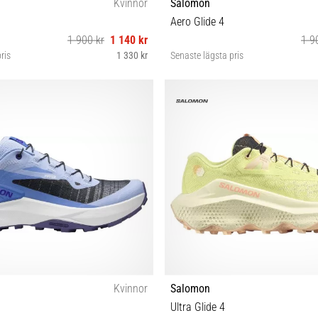
Kvinnor
Salomon
Aero Glide 4
1 900 kr
1 140 kr
1 9
ris
1 330 kr
Senaste lägsta pris
8 38⅔ 39⅓ 40 40⅔ 41⅓ 42
37⅓ 38 38⅔ 39⅓ 40 40⅔ 41
Kvinnor
Salomon
Ultra Glide 4