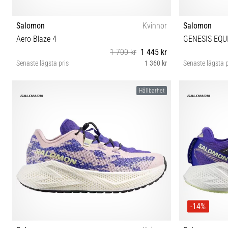
Salomon
Kvinnor
Salomon
Aero Blaze 4
GENESIS EQU
1 700 kr
1 445 kr
Senaste lägsta pris
1 360 kr
Senaste lägsta p
37⅓ 38 38⅔ 39⅓ 40 40⅔ 41⅓ 42 42⅔
38 38⅔ 39⅓ 4
Hållbarhet
-14%