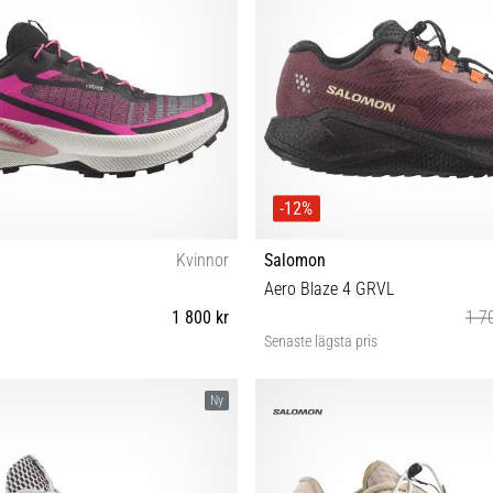
-12%
Kvinnor
Salomon
Aero Blaze 4 GRVL
1 800 kr
1 7
Senaste lägsta pris
38⅔ 39⅓ 40 40⅔ 41⅓ 42 42⅔
37⅓ 38 38⅔ 39⅓ 40 40⅔ 41
Ny