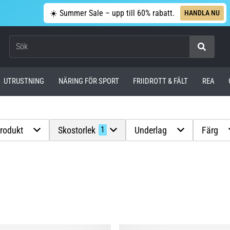
☀️ Summer Sale – upp till 60% rabatt.
HANDLA NU
Sök
UTRUSTNING
NÄRING FÖR SPORT
FRIIDROTT & FÄLT
REA
produkt
Skostorlek
Underlag
Färg
1