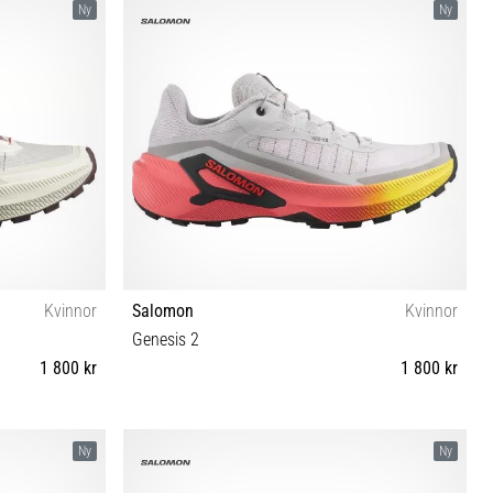
Ny
Ny
Kvinnor
Salomon
Kvinnor
Genesis 2
1 800 kr
1 800 kr
⅓ 42 42⅔
38 38⅔ 39⅓ 40 40⅔ 41⅓ 42
Ny
Ny