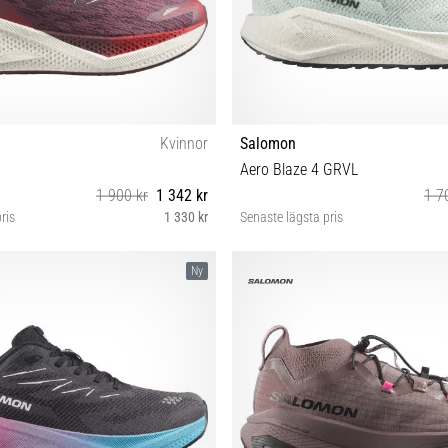
Kvinnor
Salomon
Aero Blaze 4 GRVL
1 900 kr
1 342 kr
1 7
ris
1 330 kr
Senaste lägsta pris
8 39⅓ 40 40⅔ 41⅓ 42 42⅔
37⅓ 38 38⅔ 39⅓ 40 40⅔ 41
Ny