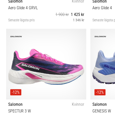
Salomon
Kvinnor
Salomon
Aero Glide 4 GRVL
Aero Glide 4
1 900 kr
1 425 kr
Senaste lägsta pris
1 346 kr
Senaste lägsta p
38 38⅔ 40⅔ 41⅓
37⅓ 3
-12%
-12%
Salomon
Kvinnor
Salomon
SPECTUR 3 W
GENESIS W