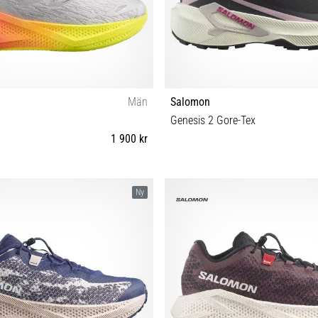
Män
Salomon
Genesis 2 Gore-Tex
1 900 kr
⅔ 43⅓ 44 44⅔ 45⅓ 46 46⅔ 47⅓
36⅔ 37⅓ 38 38⅔ 39⅓ 40 40⅔ 
Ny