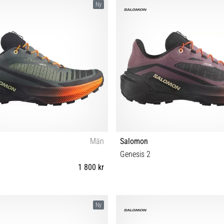
Ny
Män
Salomon
Genesis 2
1 800 kr
⅔ 43⅓ 44 44⅔ 45⅓ 46 46⅔ 47⅓
37⅓ 38 38⅔ 39⅓ 40 40⅔ 41
Ny