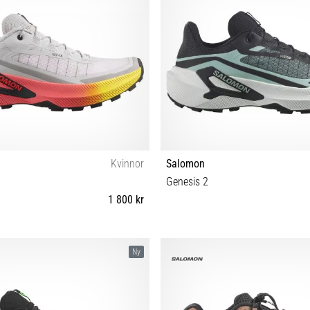
Kvinnor
Salomon
Genesis 2
1 800 kr
38⅔ 39⅓ 40 40⅔ 41⅓ 42
38 38⅔ 39⅓ 40 40⅔ 41⅓ 
Ny