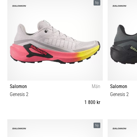
Ny
Salomon
Män
Salomon
Genesis 2
Genesis 2
1 800 kr
41⅓ 42 42⅔ 43⅓ 44 44⅔ 45⅓ 46 46⅔ 47⅓
41⅓ 42 42
Ny