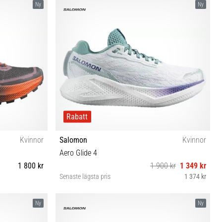
Ny
Ny
Rabatt
Kvinnor
Salomon
Kvinnor
Aero Glide 4
1 800 kr
1 900 kr
1 349 kr
Senaste lägsta pris
1 374 kr
⅓ 42 42⅔
37⅓ 38 38⅔ 39⅓ 40 40⅔ 41⅓ 42 42⅔
Ny
Ny