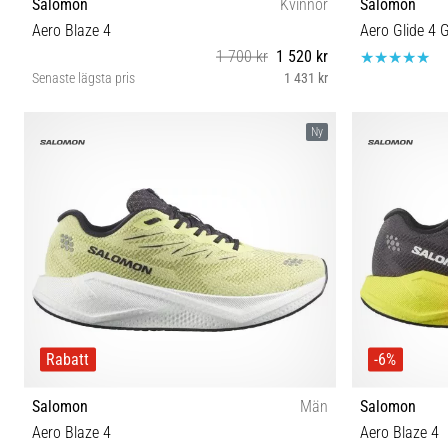
Salomon
Kvinnor
Salomon
Aero Blaze 4
Aero Glide 4 
1 700 kr
1 520 kr
Senaste lägsta pris
1 431 kr
37⅓ 38 38⅔ 39⅓ 40 40⅔ 41⅓ 42 42⅔
41⅓ 42 42
Ny
Rabatt
-6%
Salomon
Män
Salomon
Aero Blaze 4
Aero Blaze 4