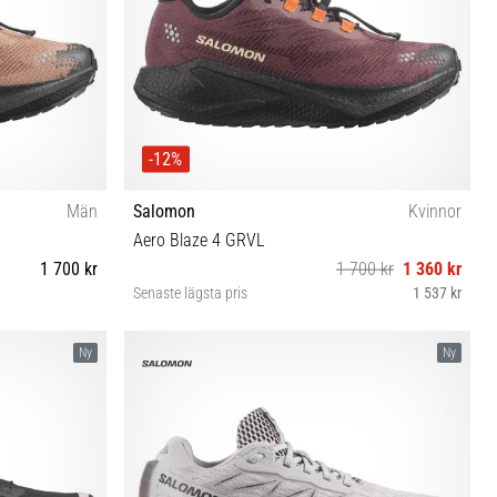
-12%
Män
Salomon
Kvinnor
Aero Blaze 4 GRVL
1 700 kr
1 700 kr
1 360 kr
Senaste lägsta pris
1 537 kr
46 46⅔ 47⅓
37⅓ 38 38⅔ 39⅓ 40 40⅔ 41⅓ 42 42⅔
Ny
Ny