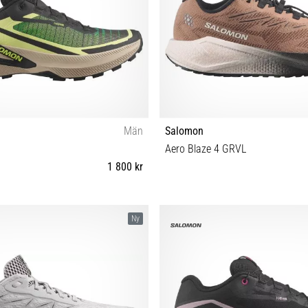
Män
Salomon
Aero Blaze 4 GRVL
1 800 kr
⅔ 43⅓ 44 44⅔ 45⅓ 46 46⅔ 47⅓
41⅓ 42 42⅔ 43⅓ 44 44⅔ 45⅓ 
Ny