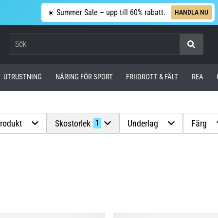
☀️ Summer Sale – upp till 60% rabatt.
HANDLA NU
Sök
UTRUSTNING
NÄRING FÖR SPORT
FRIIDROTT & FÄLT
REA
produkt
Skostorlek
Underlag
Färg
1