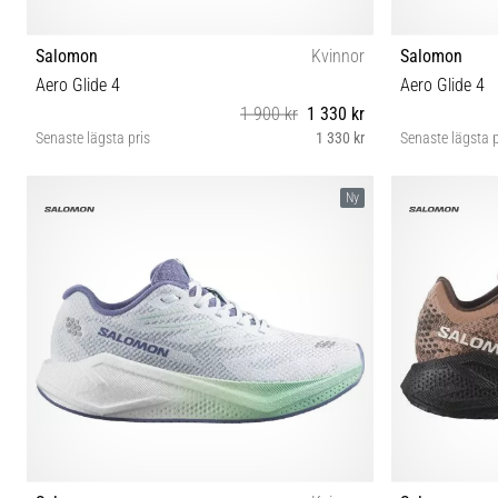
Salomon
Kvinnor
Salomon
Aero Glide 4
Aero Glide 4
1 900 kr
1 330 kr
Senaste lägsta pris
1 330 kr
Senaste lägsta p
37⅓ 38 38⅔ 39⅓ 40 40⅔ 41⅓ 42 42⅔
37⅓ 3
Ny