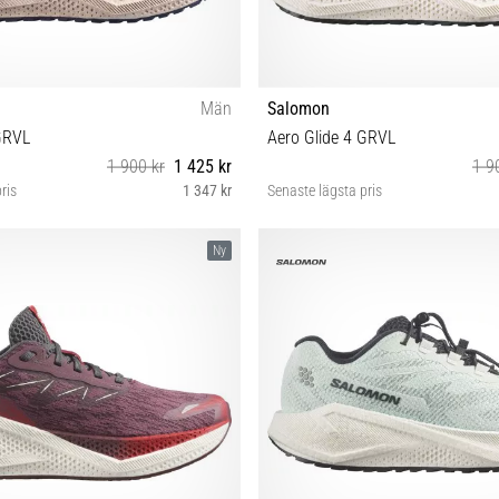
Män
Salomon
GRVL
Aero Glide 4 GRVL
1 900 kr
1 425 kr
1 9
ris
1 347 kr
Senaste lägsta pris
42⅔ 43⅓ 44 44⅔ 45⅓ 46 46⅔
38⅔ 39⅓ 40 40⅔ 41⅓ 42
Ny