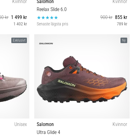
Kvinnor
Salomon
Kvinnor
Reelax Slide 6.0
00 kr
1 499 kr
900 kr
855 kr
1 402 kr
Senaste lägsta pris
789 kr
42 42⅔
39⅓ 40 40⅔ 41⅓ 42 42⅔
Exklusivt
Ny
Unisex
Salomon
Kvinnor
Ultra Glide 4