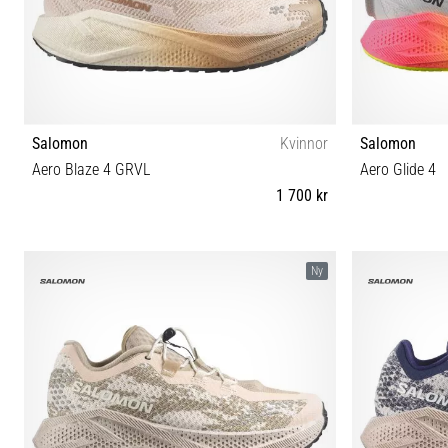
Salomon
Kvinnor
Salomon
Aero Blaze 4 GRVL
Aero Glide 4
1 700 kr
37⅓ 38 38⅔ 39⅓ 40 40⅔ 41⅓ 42 42⅔
41⅓ 42 42
Ny