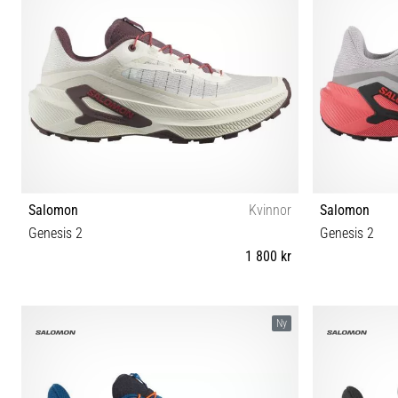
Salomon
Kvinnor
Salomon
Genesis 2
Genesis 2
1 800 kr
37⅓ 38 38⅔ 39⅓ 40 40⅔ 41⅓ 42 42⅔
38 
Ny