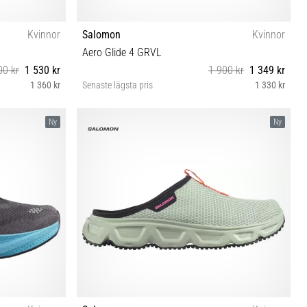
Kvinnor
Salomon
Kvinnor
Aero Glide 4 GRVL
00 kr
1 530 kr
1 900 kr
1 349 kr
1 360 kr
Senaste lägsta pris
1 330 kr
⅓ 42 42⅔
37⅓ 38 40 40⅔ 41⅓ 42 42⅔
Ny
Ny