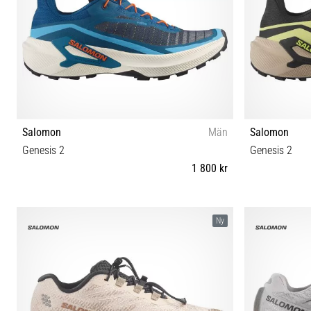
Salomon
Män
Salomon
Genesis 2
Genesis 2
1 800 kr
41⅓ 42 42⅔ 43⅓ 44 44⅔ 45⅓ 46 46⅔ 47⅓
41⅓ 42 42
Ny