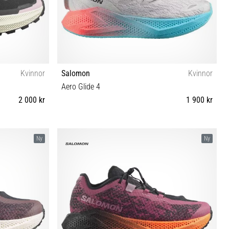
Kvinnor
Salomon
Kvinnor
Aero Glide 4
2 000 kr
1 900 kr
41⅓ 42 42⅔
37⅓ 38⅔ 39⅓ 40⅔ 41⅓ 42 42⅔
Ny
Ny