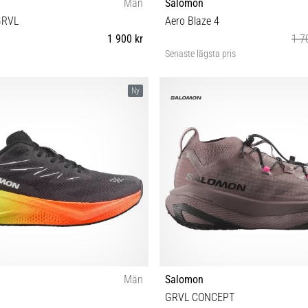
Män
Salomon
GRVL
Aero Blaze 4
1 900 kr
1 7
Senaste lägsta pris
⅔ 43⅓ 44 44⅔ 45⅓ 46 46⅔ 47⅓
38 38⅔ 39⅓ 40 40⅔ 41⅓ 
Ny
Män
Salomon
GRVL CONCEPT