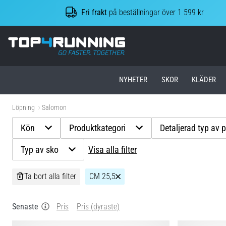
Fri frakt
på beställningar över 1 599 kr
Top4Running.se
NYHETER
SKOR
KLÄDER
Löpning
Salomon
Kön
Produktkategori
Detaljerad typ av 
Typ av sko
Visa alla filter
Ta bort alla filter
CM 25,5
Senaste
Pris
Pris (dyraste)