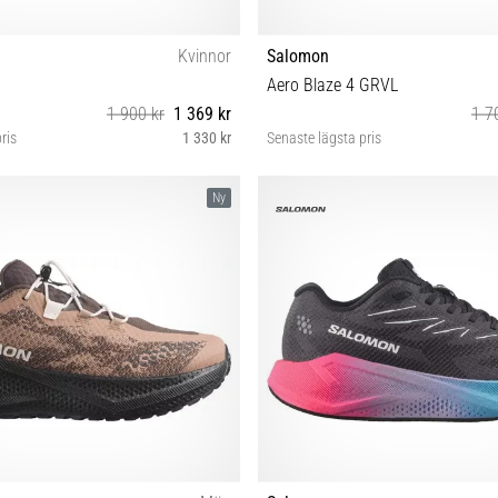
Kvinnor
Salomon
Aero Blaze 4 GRVL
1 900 kr
1 369 kr
1 7
ris
1 330 kr
Senaste lägsta pris
8 39⅓ 40 40⅔ 41⅓ 42 42⅔
37⅓ 38 38⅔ 39⅓ 40 40⅔ 41
Ny