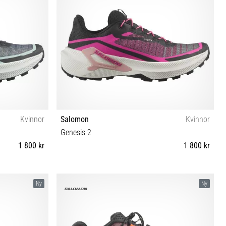
Kvinnor
Salomon
Kvinnor
Genesis 2
1 800 kr
1 800 kr
42 42⅔
37⅓ 38 38⅔ 39⅓ 40 40⅔ 41⅓ 42 42⅔
Ny
Ny