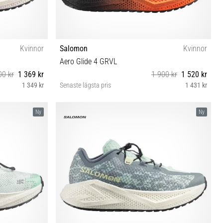
Kvinnor
Salomon
Kvinnor
Aero Glide 4 GRVL
00 kr
1 369 kr
1 900 kr
1 520 kr
1 349 kr
Senaste lägsta pris
1 431 kr
 42⅔
40 40⅔ 41⅓ 42 42⅔
Ny
Ny