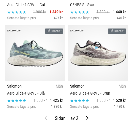
Aero Glide 4 GRVL
- Gul
GENESIS
- Svart
1 900 kr
1 349 kr
1 800 kr
1 440 kr
Senaste lägsta pris
1 427 kr
Senaste lägsta pris
1 440 kr
Hållbarhet
Hållbarhet
Salomon
Män
Salomon
Män
Aero Glide 4 GRVL
- Blå
Aero Glide 4 GRVL
- Brun
1 900 kr
1 425 kr
1 900 kr
1 520 kr
Senaste lägsta pris
1 330 kr
Senaste lägsta pris
1 480 kr
Föregående
Nästa
Sidan 1 av 2