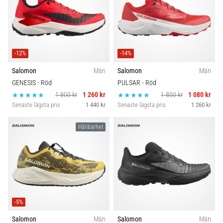
-12%
-14%
Salomon
Män
Salomon
Män
GENESIS
- Röd
PULSAR
- Röd
1 800 kr
1 260 kr
1 800 kr
1 080 kr
Senaste lägsta pris
1 440 kr
Senaste lägsta pris
1 260 kr
Hållbarhet
-5%
Salomon
Män
Salomon
Män