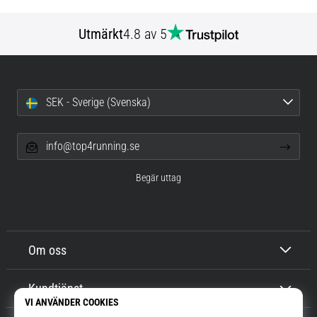
Utmärkt
4.8 av 5
SEK - Sverige (Svenska)
info@top4running.se
Begär uttag
Om oss
Kundtjänst