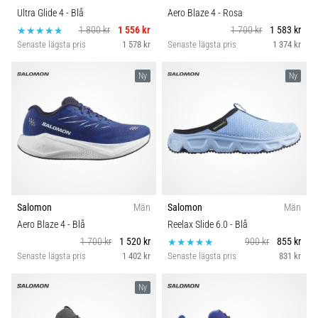
Ultra Glide 4
- Blå
Aero Blaze 4
- Rosa
1 800 kr
1 556 kr
1 700 kr
1 583 kr
Senaste lägsta pris
1 578 kr
Senaste lägsta pris
1 374 kr
Ny
Ny
Salomon
Män
Salomon
Män
Aero Blaze 4
- Blå
Reelax Slide 6.0
- Blå
1 700 kr
1 520 kr
900 kr
855 kr
Senaste lägsta pris
1 402 kr
Senaste lägsta pris
831 kr
Ny