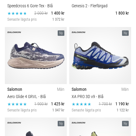
Speedcross 6 Gore-Tex
- Blå
Genesis 2
- Flerfärgad
2 000 kr
1 400 kr
1 800 kr
Senaste lägsta pris
1 372 kr
Ny
Ny
Salomon
Män
Salomon
Män
Aero Glide 4 GRVL
- Blå
XA PRO 3D v9
- Blå
1 900 kr
1 425 kr
1 700 kr
1 190 kr
Senaste lägsta pris
1 347 kr
Senaste lägsta pris
1 122 kr
Ny
Ny