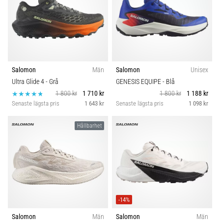
Salomon
Män
Salomon
Unisex
Ultra Glide 4
- Grå
GENESIS EQUIPE
- Blå
1 800 kr
1 710 kr
1 800 kr
1 188 kr
Senaste lägsta pris
1 643 kr
Senaste lägsta pris
1 098 kr
Hållbarhet
-14%
Salomon
Män
Salomon
Män