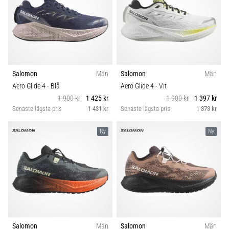
Salomon
Män
Salomon
Män
Aero Glide 4
- Blå
Aero Glide 4
- Vit
1 900 kr
1 425 kr
1 900 kr
1 397 kr
Senaste lägsta pris
1 431 kr
Senaste lägsta pris
1 373 kr
Ny
Ny
Salomon
Män
Salomon
Män