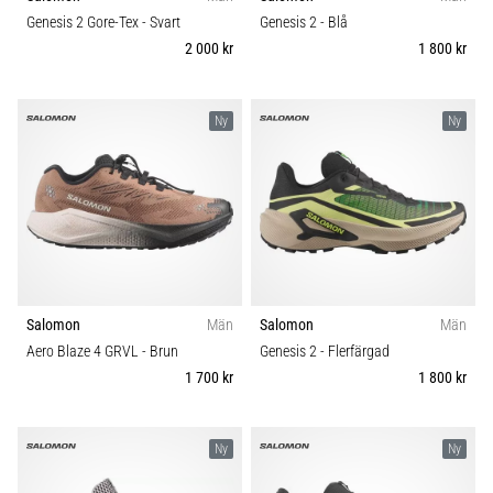
riktningsförändringar.
Komfort och dämpning
Genesis 2 Gore-Tex
- Svart
Genesis 2
- Blå
Hur
2 000 kr
1 800 kr
utförs
det
Skobredd
korrekt,
var
Ny
Ny
används
Carbon
det…
6. 8. 2026
•
9 min. läsning
Löparknä:
Salomon
Män
Salomon
Män
Orsaker,
Aero Blaze 4 GRVL
- Brun
Genesis 2
- Flerfärgad
behandling
1 700 kr
1 800 kr
och
förebyggande
åtgärder
Ny
Ny
Löparknä,