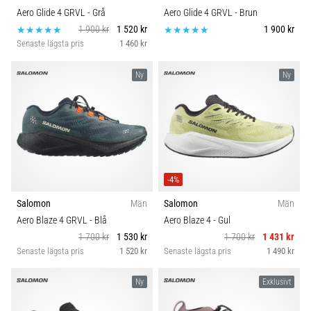
Aero Glide 4 GRVL
- Grå
Aero Glide 4 GRVL
- Brun
1 900 kr
1 520 kr
1 900 kr
Senaste lägsta pris
1 460 kr
Ny
Ny
-4%
Salomon
Män
Salomon
Män
Aero Blaze 4 GRVL
- Blå
Aero Blaze 4
- Gul
1 700 kr
1 530 kr
1 700 kr
1 431 kr
Senaste lägsta pris
1 520 kr
Senaste lägsta pris
1 490 kr
Ny
Exklusivt