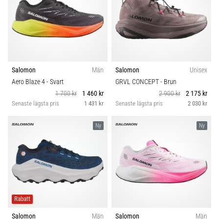
Salomon
Män
Salomon
Unisex
Aero Blaze 4
- Svart
GRVL CONCEPT
- Brun
1 700 kr
1 460 kr
2 900 kr
2 175 kr
Senaste lägsta pris
1 431 kr
Senaste lägsta pris
2 030 kr
Ny
Ny
Rabatt
Salomon
Män
Salomon
Män