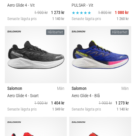
Aero Glide 4
- Vit
PULSAR
- Vit
1 900 kr
1 273 kr
1 800 kr
1 080 kr
Senaste lägsta pris
1 140 kr
Senaste lägsta pris
1 260 kr
Hållbarhet
Hållbarhet
Salomon
Män
Salomon
Män
Aero Glide 4
- Svart
Aero Glide 4
- Blå
1 900 kr
1 404 kr
1 900 kr
1 273 kr
Senaste lägsta pris
1 349 kr
Senaste lägsta pris
1 140 kr