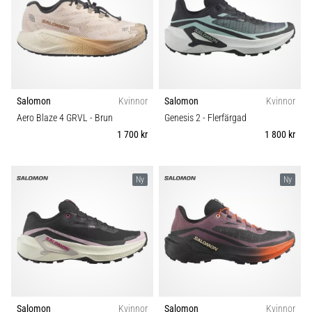
även
känt
som
iliotibialbandssyndrom
(ITBS),
är
Salomon
Kvinnor
Salomon
Kvinnor
ett
mycket
Aero Blaze 4 GRVL
- Brun
Genesis 2
- Flerfärgad
vanligt
1 700 kr
1 800 kr
hälsoproblem
som
löpare
Ny
Ny
drabbas
av.
Vad…
Visa
alla
artiklar
Salomon
Kvinnor
Salomon
Kvinnor