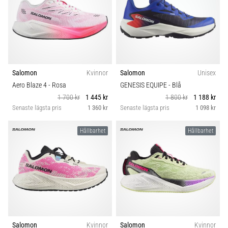
Salomon
Kvinnor
Salomon
Unisex
Aero Blaze 4
- Rosa
GENESIS EQUIPE
- Blå
1 700 kr
1 445 kr
1 800 kr
1 188 kr
Senaste lägsta pris
1 360 kr
Senaste lägsta pris
1 098 kr
Hållbarhet
Hållbarhet
Salomon
Kvinnor
Salomon
Kvinnor