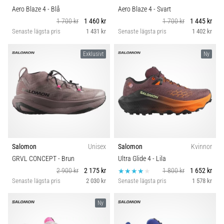
Aero Blaze 4
- Blå
Aero Blaze 4
- Svart
1 700 kr
1 460 kr
1 700 kr
1 445 kr
Senaste lägsta pris
1 431 kr
Senaste lägsta pris
1 402 kr
Exklusivt
Ny
Salomon
Unisex
Salomon
Kvinnor
GRVL CONCEPT
- Brun
Ultra Glide 4
- Lila
2 900 kr
2 175 kr
1 800 kr
1 652 kr
Senaste lägsta pris
2 030 kr
Senaste lägsta pris
1 578 kr
Ny