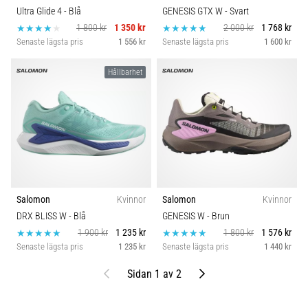
Ultra Glide 4
- Blå
GENESIS GTX W
- Svart
1 800 kr
1 350 kr
2 000 kr
1 768 kr
Senaste lägsta pris
1 556 kr
Senaste lägsta pris
1 600 kr
Hållbarhet
Salomon
Kvinnor
Salomon
Kvinnor
DRX BLISS W
- Blå
GENESIS W
- Brun
1 900 kr
1 235 kr
1 800 kr
1 576 kr
Senaste lägsta pris
1 235 kr
Senaste lägsta pris
1 440 kr
Föregående
Nästa
Sidan 1 av 2