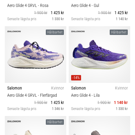
Aero Glide 4 GRVL
- Rosa
Aero Glide 4
- Gul
1 900 kr
1 425 kr
1 900 kr
1 425 kr
Senaste lägsta pris
1 330 kr
Senaste lägsta pris
1 140 kr
Hållbarhet
Hållbarhet
-14%
Salomon
Kvinnor
Salomon
Kvinnor
Aero Glide 4 GRVL
- Flerfärgad
Aero Glide 4
- Lila
1 900 kr
1 425 kr
1 900 kr
1 140 kr
Senaste lägsta pris
1 346 kr
Senaste lägsta pris
1 330 kr
Hållbarhet