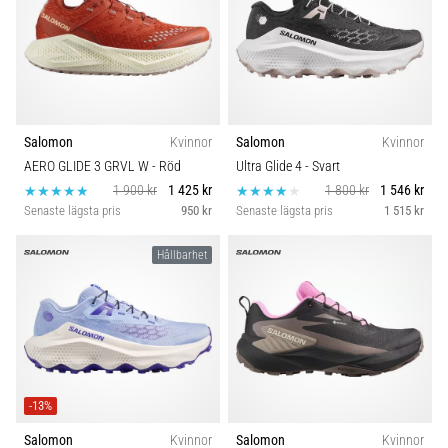
Salomon
Kvinnor
Salomon
Kvinnor
AERO GLIDE 3 GRVL W
- Röd
Ultra Glide 4
- Svart
1 900 kr
1 425 kr
1 800 kr
1 546 kr
Senaste lägsta pris
950 kr
Senaste lägsta pris
1 515 kr
Hållbarhet
-13%
Salomon
Kvinnor
Salomon
Kvinnor