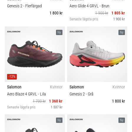
riktningsförändringar.
Komfort och dämpning
Genesis 2
- Flerfärgad
Aero Glide 4 GRVL
- Brun
Hur
1 800 kr
1 900 kr
1 805 kr
utförs
Senaste lägsta pris
1 900 kr
det
Skobredd
korrekt,
var
Ny
Ny
används
Carbon
det…
6. 8. 2026
•
9 min. läsning
-12%
Löparknä:
Salomon
Kvinnor
Salomon
Kvinnor
Orsaker,
Aero Blaze 4 GRVL
- Lila
Genesis 2
- Grå
behandling
1 700 kr
1 360 kr
1 800 kr
och
Senaste lägsta pris
1 537 kr
förebyggande
åtgärder
Ny
Ny
Löparknä,