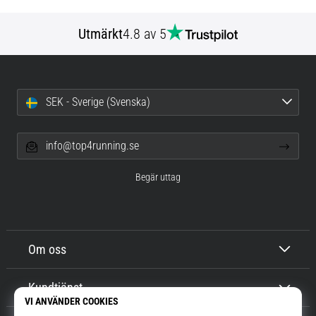
Utmärkt
4.8 av 5
SEK - Sverige (Svenska)
info@top4running.se
Begär uttag
Om oss
Kundtjänst