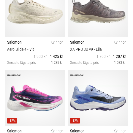
Salomon
Kvinnor
Salomon
Kvinnor
Aero Glide 4
- Vit
XA PRO 3D v9
- Lila
1 900 kr
1 425 kr
1 700 kr
1 207 kr
Senaste lägsta pris
1 235 kr
Senaste lägsta pris
1 033 kr
-12%
-12%
Salomon
Kvinnor
Salomon
Kvinnor