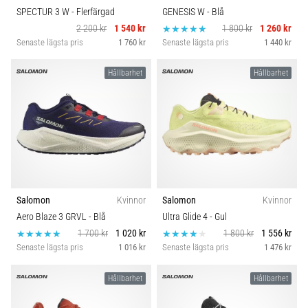
SPECTUR 3 W
- Flerfärgad
GENESIS W
- Blå
2 200 kr
1 540 kr
1 800 kr
1 260 kr
Senaste lägsta pris
1 760 kr
Senaste lägsta pris
1 440 kr
Hållbarhet
Hållbarhet
Salomon
Kvinnor
Salomon
Kvinnor
Aero Blaze 3 GRVL
- Blå
Ultra Glide 4
- Gul
1 700 kr
1 020 kr
1 800 kr
1 556 kr
Senaste lägsta pris
1 016 kr
Senaste lägsta pris
1 476 kr
Hållbarhet
Hållbarhet