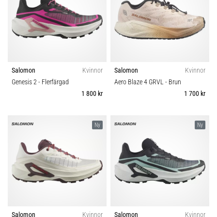
även
känt
som
iliotibialbandssyndrom
(ITBS),
är
Salomon
Kvinnor
Salomon
Kvinnor
ett
mycket
Genesis 2
- Flerfärgad
Aero Blaze 4 GRVL
- Brun
vanligt
1 800 kr
1 700 kr
hälsoproblem
som
löpare
Ny
Ny
drabbas
av.
Vad…
Visa
alla
artiklar
Salomon
Kvinnor
Salomon
Kvinnor