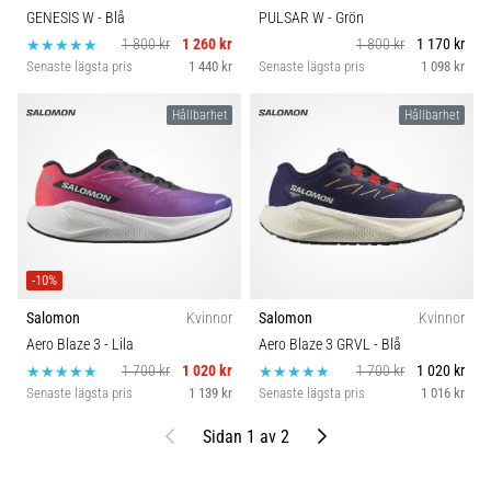
GENESIS W
- Blå
PULSAR W
- Grön
1 800 kr
1 260 kr
1 800 kr
1 170 kr
Senaste lägsta pris
1 440 kr
Senaste lägsta pris
1 098 kr
Hållbarhet
Hållbarhet
-10%
Salomon
Kvinnor
Salomon
Kvinnor
Aero Blaze 3
- Lila
Aero Blaze 3 GRVL
- Blå
1 700 kr
1 020 kr
1 700 kr
1 020 kr
Senaste lägsta pris
1 139 kr
Senaste lägsta pris
1 016 kr
Föregående
Nästa
Sidan 1 av 2