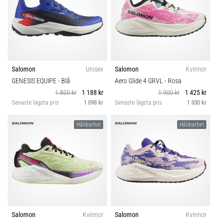
Salomon
Unisex
Salomon
Kvinnor
GENESIS EQUIPE
- Blå
Aero Glide 4 GRVL
- Rosa
1 800 kr
1 188 kr
1 900 kr
1 425 kr
Senaste lägsta pris
1 098 kr
Senaste lägsta pris
1 330 kr
Hållbarhet
Hållbarhet
Salomon
Kvinnor
Salomon
Kvinnor