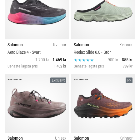
Salomon
Kvinnor
Salomon
Kvinnor
Aero Blaze 4
- Svart
Reelax Slide 6.0
- Grön
1 700 kr
1 469 kr
900 kr
855 kr
Senaste lägsta pris
1 402 kr
Senaste lägsta pris
789 kr
Exklusivt
Ny
Salomon
Unisex
Salomon
Kvinnor