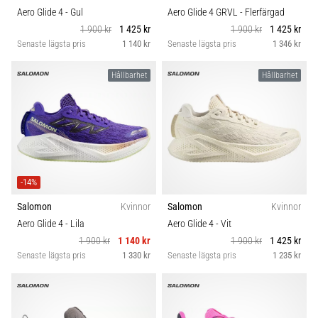
Aero Glide 4
- Gul
Aero Glide 4 GRVL
- Flerfärgad
1 900 kr
1 425 kr
1 900 kr
1 425 kr
Senaste lägsta pris
1 140 kr
Senaste lägsta pris
1 346 kr
Hållbarhet
Hållbarhet
-14%
Salomon
Kvinnor
Salomon
Kvinnor
Aero Glide 4
- Lila
Aero Glide 4
- Vit
1 900 kr
1 140 kr
1 900 kr
1 425 kr
Senaste lägsta pris
1 330 kr
Senaste lägsta pris
1 235 kr