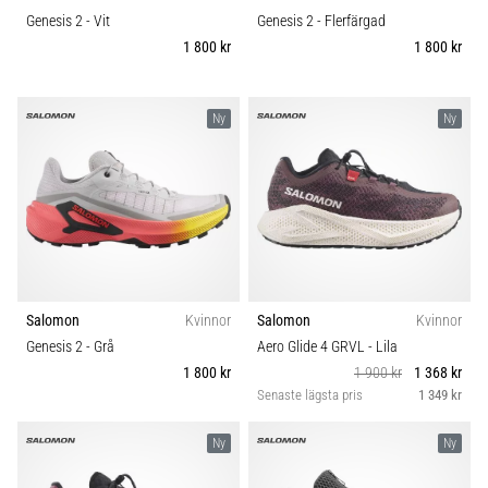
Genesis 2
- Vit
Genesis 2
- Flerfärgad
1 800 kr
1 800 kr
Ny
Ny
Salomon
Kvinnor
Salomon
Kvinnor
Genesis 2
- Grå
Aero Glide 4 GRVL
- Lila
1 800 kr
1 900 kr
1 368 kr
Senaste lägsta pris
1 349 kr
Ny
Ny