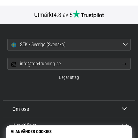
Utmärkt
4.8 av 5
SEK - Sverige (Svenska)
info@top4running.se
Begär uttag
Om oss
Kundtjänst