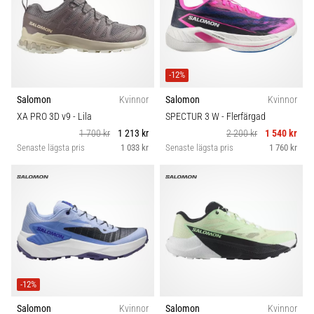
-12%
Salomon
Kvinnor
Salomon
Kvinnor
XA PRO 3D v9
- Lila
SPECTUR 3 W
- Flerfärgad
1 700 kr
1 213 kr
2 200 kr
1 540 kr
Senaste lägsta pris
1 033 kr
Senaste lägsta pris
1 760 kr
-12%
Salomon
Kvinnor
Salomon
Kvinnor