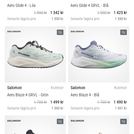
Aero Glide 4
- Lila
Aero Glide 4 GRVL
- Blå
1 900 kr
1 342 kr
1 900 kr
1 425 kr
Senaste lägsta pris
1 330 kr
Senaste lägsta pris
1 330 kr
Ny
Ny
Salomon
Kvinnor
Salomon
Kvinnor
Aero Blaze 4 GRVL
- Grön
Aero Blaze 4
- Blå
1 700 kr
1 499 kr
1 700 kr
1 490 kr
Senaste lägsta pris
1 360 kr
Senaste lägsta pris
1 431 kr
Ny
Ny