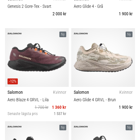
riktningsförändringar.
Komfort och dämpning
Genesis 2 Gore-Tex
- Svart
Aero Glide 4
- Grå
Hur
2 000 kr
1 900 kr
utförs
det
Skobredd
korrekt,
var
Ny
Ny
används
Carbon
det…
6. 8. 2026
•
9 min. läsning
-12%
Löparknä:
Salomon
Kvinnor
Salomon
Kvinnor
Orsaker,
Aero Blaze 4 GRVL
- Lila
Aero Glide 4 GRVL
- Brun
behandling
1 700 kr
1 360 kr
1 900 kr
och
Senaste lägsta pris
1 537 kr
förebyggande
åtgärder
Ny
Ny
Löparknä,