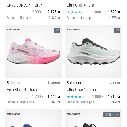
GRVL CONCEPT
- Brun
Ultra Glide 4
- Lila
2 900 kr
2 175 kr
1 800 kr
1 620 kr
Senaste lägsta pris
2 030 kr
Senaste lägsta pris
1 578 kr
Ny
Ny
Salomon
Kvinnor
Salomon
Kvinnor
Aero Blaze 4
- Rosa
Ultra Glide 4
- Grön
1 700 kr
1 445 kr
1 800 kr
1 710 kr
Senaste lägsta pris
1 360 kr
Senaste lägsta pris
1 469 kr
Hållbarhet