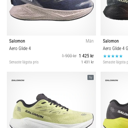
Salomon
Män
Salomon
Aero Glide 4
Aero Glide 4 
1 900 kr
1 425 kr
Senaste lägsta pris
1 431 kr
Senaste lägsta p
42 42⅔ 43⅓ 44 44⅔ 45⅓ 46
Ny