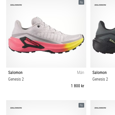
Ny
Salomon
Män
Salomon
Genesis 2
Genesis 2
1 800 kr
41⅓ 42 42⅔ 43⅓ 44 44⅔ 45⅓ 46 46⅔ 47⅓
41⅓ 42 42
Ny