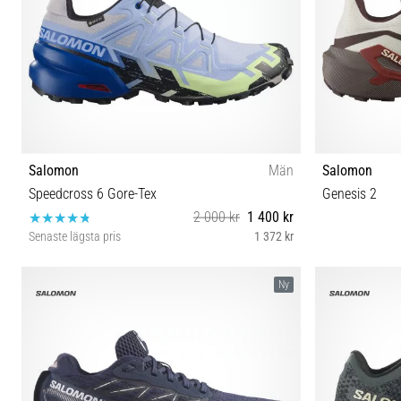
Salomon
Män
Salomon
Speedcross 6 Gore-Tex
Genesis 2
2 000 kr
1 400 kr
Senaste lägsta pris
1 372 kr
42 44 45⅓ 46 46⅔
42 42⅔ 
Ny