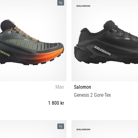
Ny
Män
Salomon
Genesis 2 Gore-Tex
1 800 kr
⅔ 43⅓ 44 44⅔ 45⅓ 46 46⅔ 47⅓
42 42⅔ 43⅓ 44 44⅔ 45⅓ 46 4
Ny