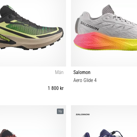
Män
Salomon
Aero Glide 4
1 800 kr
⅔ 43⅓ 44 44⅔ 45⅓ 46 46⅔ 47⅓
41⅓ 42 42⅔ 43⅓ 44 44⅔ 45⅓ 
Ny