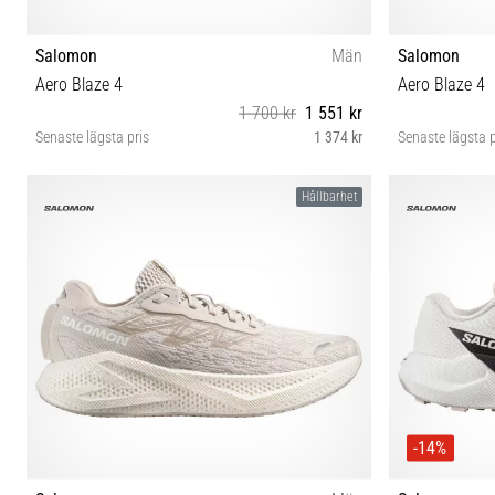
Salomon
Män
Salomon
Aero Blaze 4
Aero Blaze 4
1 700 kr
1 551 kr
Senaste lägsta pris
1 374 kr
Senaste lägsta p
42 42⅔ 43⅓ 44 44⅔ 45⅓ 46 46⅔ 47⅓
41⅓ 42 42
Hållbarhet
-14%