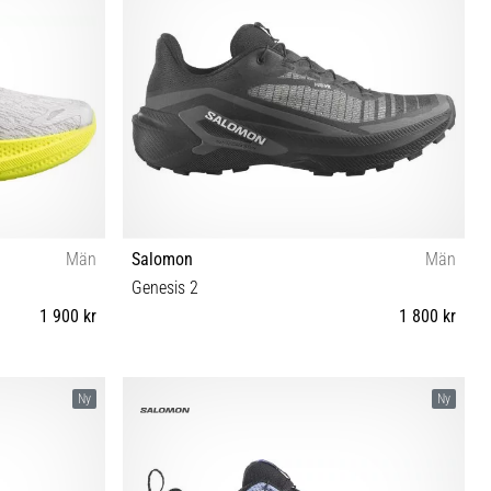
Män
Salomon
Män
Genesis 2
1 900 kr
1 800 kr
46 46⅔ 47⅓
42 42⅔ 43⅓ 44 44⅔ 45⅓ 46 46⅔ 47⅓
Ny
Ny