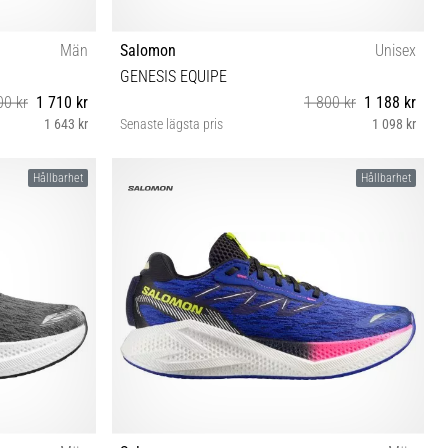
Män
Salomon
Unisex
GENESIS EQUIPE
00 kr
1 710 kr
1 800 kr
1 188 kr
1 643 kr
Senaste lägsta pris
1 098 kr
 46⅔ 47⅓
38 38⅔ 39⅓ 40 40⅔ 41⅓ 42 42⅔ 44 44⅔ 45⅓ 46
Hållbarhet
Hållbarhet
46⅔ 47⅓