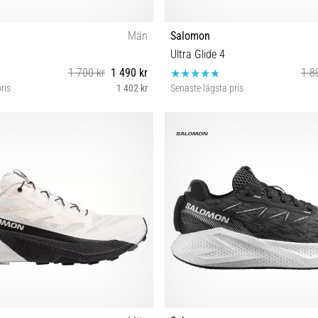
Män
Salomon
Ultra Glide 4
1 700 kr
1 490 kr
1 8
ris
1 402 kr
Senaste lägsta pris
⅔ 43⅓ 44 44⅔ 45⅓ 46 46⅔ 47⅓
42 42⅔ 43⅓ 44 44⅔ 45⅓ 46