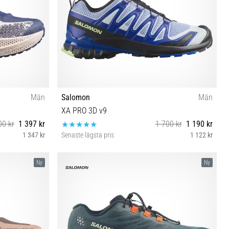
Män
Salomon
Män
XA PRO 3D v9
00 kr
1 397 kr
1 700 kr
1 190 kr
1 347 kr
Senaste lägsta pris
1 122 kr
⅓ 46 46⅔
44 44⅔ 45⅓ 46 46⅔ 47⅓
Ny
Ny