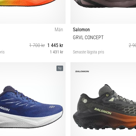
Män
Salomon
GRVL CONCEPT
1 700 kr
1 445 kr
2 9
ris
1 431 kr
Senaste lägsta pris
⅔ 43⅓ 44 44⅔ 45⅓ 46 46⅔ 47⅓
38 38⅔ 39⅓ 40 40⅔ 41⅓ 42 42⅔
Ny
45⅓ 46 46⅔ 47⅓