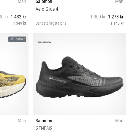
Män
Salomon
Män
Aero Glide 4
00 kr
1 432 kr
1 900 kr
1 273 kr
1 349 kr
Senaste lägsta pris
1 140 kr
 46⅔ 47⅓
42 42⅔ 43⅓ 44 44⅔ 45⅓ 46 46⅔ 47⅓
Hållbarhet
Män
Salomon
Män
GENESIS