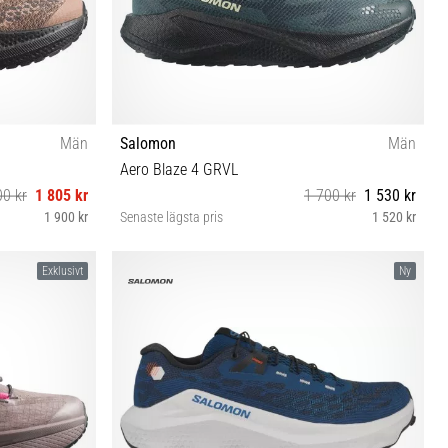
Män
Salomon
Män
Aero Blaze 4 GRVL
00 kr
1 805 kr
1 700 kr
1 530 kr
1 900 kr
Senaste lägsta pris
1 520 kr
46 46⅔ 47⅓
42⅔ 43⅓ 44 44⅔ 45⅓ 46 46⅔ 47⅓
Exklusivt
Ny