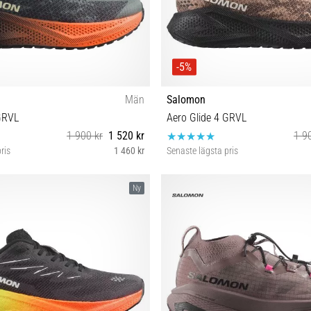
-5%
Män
Salomon
GRVL
Aero Glide 4 GRVL
1 900 kr
1 520 kr
1 9
ris
1 460 kr
Senaste lägsta pris
42⅔ 44 44⅔ 45⅓ 46
41⅓ 42 42⅔ 43⅓ 44 44⅔ 45⅓ 
Ny