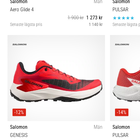
Salomon
Män
Salomon
Aero Glide 4
PULSAR
1 900 kr
1 273 kr
Senaste lägsta pris
1 140 kr
Senaste lägsta p
42 42⅔ 43⅓ 44 44⅔ 45⅓ 46 46⅔ 47⅓
42 
-12%
-14%
Salomon
Män
Salomon
GENESIS
PULSAR