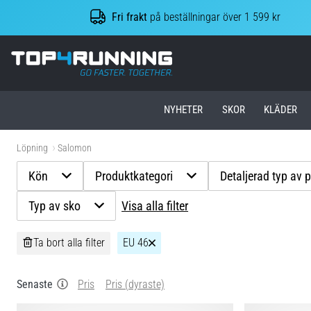
Fri frakt
på beställningar över 1 599 kr
Top4Running.se
NYHETER
SKOR
KLÄDER
Löpning
Salomon
Kön
Produktkategori
Detaljerad typ av 
Typ av sko
Visa alla filter
Ta bort alla filter
EU 46
Senaste
Pris
Pris (dyraste)