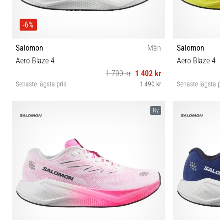
-6%
Salomon
Män
Salomon
Aero Blaze 4
Aero Blaze 4
1 700 kr
1 402 kr
Senaste lägsta pris
1 490 kr
Senaste lägsta p
41⅓ 42 42⅔ 43⅓ 44 44⅔ 45⅓ 46 46⅔
41⅓ 42 42
Ny