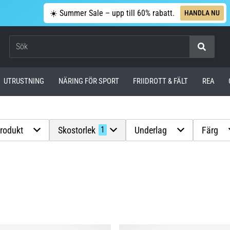
☀️ Summer Sale – upp till 60% rabatt.
HANDLA NU
Sök
UTRUSTNING
NÄRING FÖR SPORT
FRIIDROTT & FÄLT
REA
produkt
Skostorlek
Underlag
Färg
1