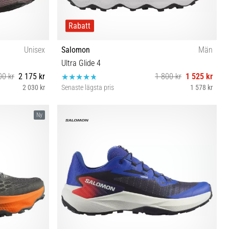
Rabatt
Unisex
Salomon
Män
Ultra Glide 4
00 kr
2 175 kr
1 800 kr
1 525 kr
2 030 kr
Senaste lägsta pris
1 578 kr
 43⅓ 44 44⅔
41⅓ 42 42⅔ 43⅓ 44 44⅔ 45⅓ 46 46⅔ 47⅓
Ny