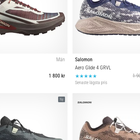
Män
Salomon
Aero Glide 4 GRVL
1 800 kr
1 9
Senaste lägsta pris
43⅓ 44 44⅔ 45⅓ 46 46⅔ 47⅓
41⅓ 42 42⅔ 43⅓ 44 44⅔ 45
Ny