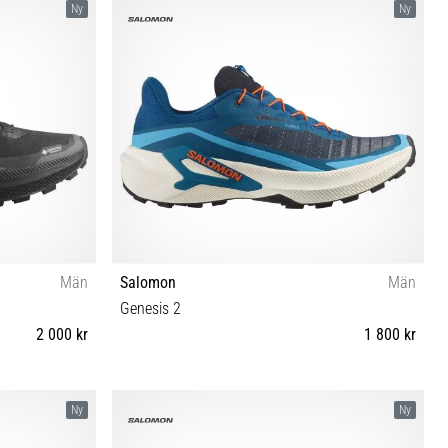
Ny
Ny
Män
Salomon
Män
Genesis 2
2 000 kr
1 800 kr
6⅔ 47⅓ 48
41⅓ 42 42⅔ 43⅓ 44 44⅔ 45⅓ 46 46⅔ 47⅓
Ny
Ny