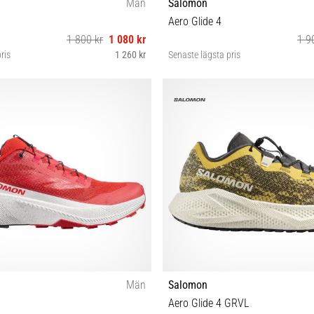
Män
Salomon
Aero Glide 4
1 800 kr
1 080 kr
1 9
ris
1 260 kr
Senaste lägsta pris
44 44⅔ 45⅓ 46 46⅔ 47⅓
42 42⅔ 43⅓ 44 44⅔ 45⅓ 46
Män
Salomon
Aero Glide 4 GRVL