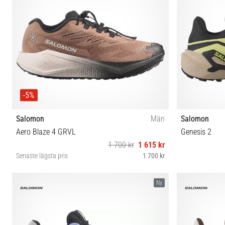
-5%
Salomon
Män
Salomon
Aero Blaze 4 GRVL
Genesis 2
1 700 kr
1 615 kr
Senaste lägsta pris
1 700 kr
41⅓ 42 42⅔ 43⅓ 44 44⅔ 45⅓ 46 46⅔ 47⅓
41⅓ 42 42
Ny