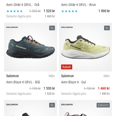
Aero Glide 4 GRVL
- Grå
Aero Glide 4 GRVL
- Brun
1 900 kr
1 520 kr
1 900 kr
Senaste lägsta pris
1 460 kr
Ny
Ny
Rabatt
Salomon
Män
Salomon
Män
Aero Blaze 4 GRVL
- Blå
Aero Blaze 4
- Gul
1 700 kr
1 530 kr
1 700 kr
1 460 kr
Senaste lägsta pris
1 520 kr
Senaste lägsta pris
1 490 kr
Ny
Exklusivt