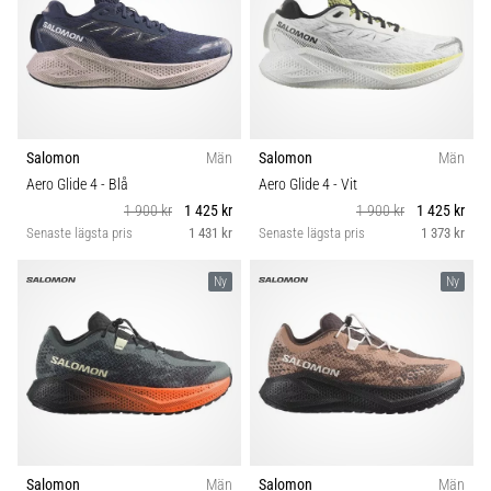
Salomon
Män
Salomon
Män
Aero Glide 4
- Blå
Aero Glide 4
- Vit
1 900 kr
1 425 kr
1 900 kr
1 425 kr
Senaste lägsta pris
1 431 kr
Senaste lägsta pris
1 373 kr
Ny
Ny
Salomon
Män
Salomon
Män