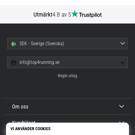
Utmärkt
4.8 av 5
SEK - Sverige (Svenska)
info@top4running.se
Begär uttag
Om oss
Kundtjänst