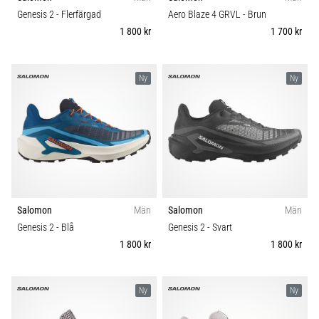
plantar
Komfort och dämpning
Genesis 2
- Flerfärgad
Aero Blaze 4 GRVL
- Brun
fasciit.
1 800 kr
1 700 kr
Vad
Skobredd
beror
det…
Ny
Ny
Carbon
5. 8. 2026
•
9 min. läsning
Kolhydratladdning:
Hur
påverkar
Salomon
Män
Salomon
Män
det
Genesis 2
- Blå
Genesis 2
- Svart
löpprestandan?
1 800 kr
1 800 kr
Det
sägs
att
Ny
Ny
kolhydratuppladdning