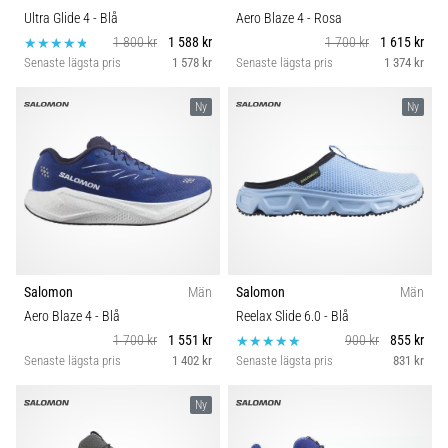
Ultra Glide 4
- Blå
Aero Blaze 4
- Rosa
1 800 kr
1 588 kr
1 700 kr
1 615 kr
Senaste lägsta pris
1 578 kr
Senaste lägsta pris
1 374 kr
Ny
Ny
Salomon
Män
Salomon
Män
Aero Blaze 4
- Blå
Reelax Slide 6.0
- Blå
1 700 kr
1 551 kr
900 kr
855 kr
Senaste lägsta pris
1 402 kr
Senaste lägsta pris
831 kr
Ny