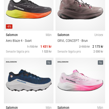
-6%
Salomon
Män
Salomon
Unisex
Aero Blaze 4
- Svart
GRVL CONCEPT
- Brun
1 700 kr
1 431 kr
2 900 kr
2 175 kr
Senaste lägsta pris
1 520 kr
Senaste lägsta pris
2 030 kr
Ny
Ny
Salomon
Män
Salomon
Män