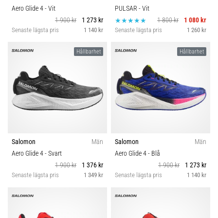
Aero Glide 4
- Vit
PULSAR
- Vit
1 900 kr
1 273 kr
1 800 kr
1 080 kr
Senaste lägsta pris
1 140 kr
Senaste lägsta pris
1 260 kr
Hållbarhet
Hållbarhet
Salomon
Män
Salomon
Män
Aero Glide 4
- Svart
Aero Glide 4
- Blå
1 900 kr
1 376 kr
1 900 kr
1 273 kr
Senaste lägsta pris
1 349 kr
Senaste lägsta pris
1 140 kr