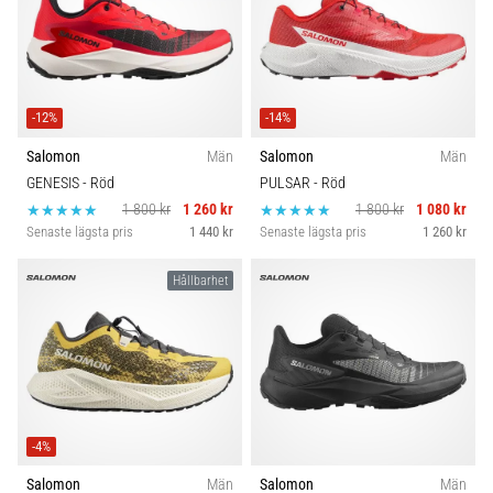
-12%
-14%
Salomon
Män
Salomon
Män
GENESIS
- Röd
PULSAR
- Röd
1 800 kr
1 260 kr
1 800 kr
1 080 kr
Senaste lägsta pris
1 440 kr
Senaste lägsta pris
1 260 kr
Hållbarhet
-4%
Salomon
Män
Salomon
Män