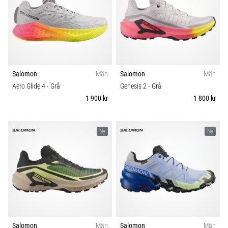
förbättrar
uthållighetsprestationen.
Är
det
verkligen
sant?
Ta
Salomon
Män
Salomon
Män
reda
Aero Glide 4
- Grå
Genesis 2
- Grå
på
1 900 kr
1 800 kr
vad…
Ny
Ny
Visa
alla
artiklar
Salomon
Män
Salomon
Män