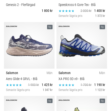
Genesis 2
- Flerfärgad
Speedcross 6 Gore-Tex
- Blå
1 800 kr
2 000 kr
1 400 kr
Senaste lägsta pris
1 372 kr
Ny
Ny
Salomon
Män
Salomon
Män
Aero Glide 4 GRVL
- Blå
XA PRO 3D v9
- Blå
1 900 kr
1 425 kr
1 700 kr
1 190 kr
Senaste lägsta pris
1 347 kr
Senaste lägsta pris
1 122 kr
Ny
Ny