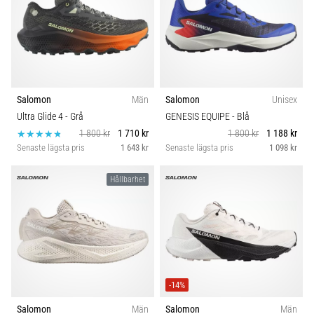
Salomon
Män
Salomon
Unisex
Ultra Glide 4
- Grå
GENESIS EQUIPE
- Blå
1 800 kr
1 710 kr
1 800 kr
1 188 kr
Senaste lägsta pris
1 643 kr
Senaste lägsta pris
1 098 kr
Hållbarhet
-14%
Salomon
Män
Salomon
Män