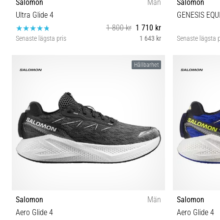
Salomon
Män
Salomon
Ultra Glide 4
GENESIS EQU
1 800 kr
1 710 kr
Senaste lägsta pris
1 643 kr
Senaste lägsta p
41⅓ 42 42⅔ 43⅓ 44 44⅔ 45⅓ 46 46⅔ 47⅓
38 38⅔ 39⅓ 4
Hållbarhet
Salomon
Män
Salomon
Aero Glide 4
Aero Glide 4