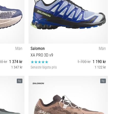
Män
Salomon
Män
XA PRO 3D v9
00 kr
1 374 kr
1 700 kr
1 190 kr
1 347 kr
Senaste lägsta pris
1 122 kr
⅓ 46 46⅔
44 44⅔ 45⅓ 46 46⅔ 47⅓
Ny
Ny