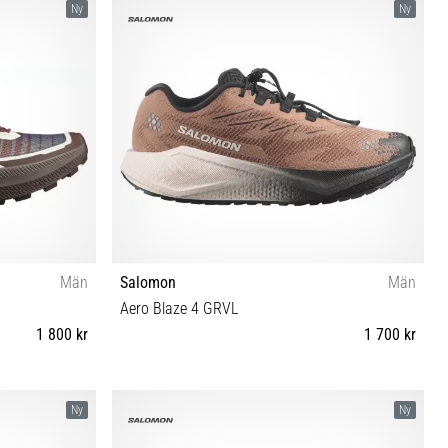
Ny
Ny
Män
Salomon
Män
Aero Blaze 4 GRVL
1 800 kr
1 700 kr
 46⅔ 47⅓
41⅓ 42 42⅔ 43⅓ 44 44⅔ 45⅓ 46 46⅔ 47⅓
Ny
Ny