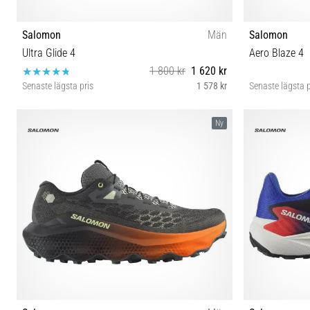
Salomon
Män
Salomon
Ultra Glide 4
Aero Blaze 4
1 800 kr
1 620 kr
Senaste lägsta pris
1 578 kr
Senaste lägsta p
41⅓ 42 42⅔ 43⅓ 44 44⅔ 45⅓ 46 46⅔ 47⅓
42 42⅔ 
Ny