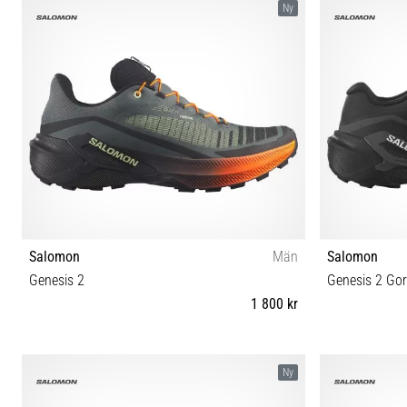
Ny
Salomon
Män
Salomon
Genesis 2
Genesis 2 Gor
1 800 kr
41⅓ 42 42⅔ 43⅓ 44 44⅔ 45⅓ 46 46⅔ 47⅓
42 42⅔ 4
Ny