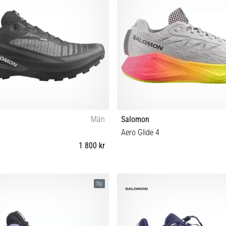
Män
Salomon
Aero Glide 4
1 800 kr
43⅓ 44 44⅔ 45⅓ 46 46⅔ 47⅓
41⅓ 42 42⅔ 43⅓ 44 44⅔ 45⅓ 
Ny