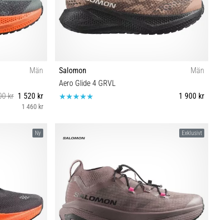
Män
Salomon
Män
Aero Glide 4 GRVL
00 kr
1 520 kr
1 900 kr
1 460 kr
46
41⅓ 42 42⅔ 43⅓ 44 44⅔ 45⅓ 46 46⅔ 47⅓
Ny
Exklusivt