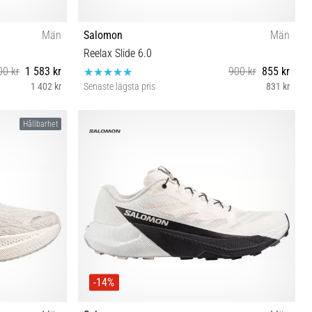
Män
Salomon
Män
Reelax Slide 6.0
00 kr
1 583 kr
900 kr
855 kr
1 402 kr
Senaste lägsta pris
831 kr
46 46⅔ 47⅓
44⅔ 46⅔ 47⅓
Hållbarhet
-14%