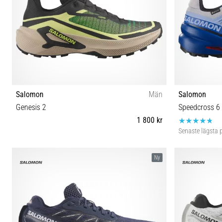
Salomon
Män
Salomon
Genesis 2
Speedcross 6
1 800 kr
Senaste lägsta p
41⅓ 42 42⅔ 43⅓ 44 44⅔ 45⅓ 46 46⅔ 47⅓
Ny