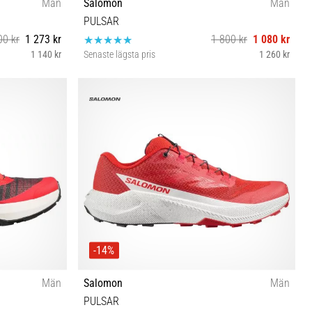
Män
Salomon
Män
PULSAR
00 kr
1 273 kr
1 800 kr
1 080 kr
1 140 kr
Senaste lägsta pris
1 260 kr
 46⅔ 47⅓
42 44 44⅔ 45⅓ 46 46⅔ 47⅓
-14%
Män
Salomon
Män
PULSAR