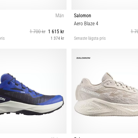
Män
Salomon
Aero Blaze 4
1 700 kr
1 615 kr
1 7
ris
1 374 kr
Senaste lägsta pris
43⅓ 44 44⅔ 45⅓ 46 46⅔ 47⅓
41⅓ 42 42⅔ 43⅓ 44 44⅔ 45⅓ 