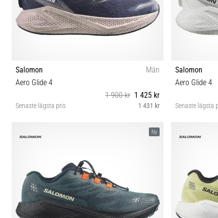
Salomon
Män
Salomon
Aero Glide 4
Aero Glide 4
1 900 kr
1 425 kr
Senaste lägsta pris
1 431 kr
Senaste lägsta p
42 42⅔ 43⅓ 44 44⅔ 45⅓ 46 46⅔
42 42⅔ 
Ny