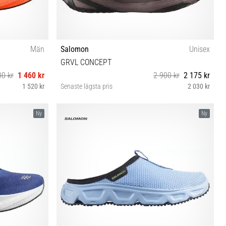
Män
Salomon
Unisex
GRVL CONCEPT
00 kr
1 460 kr
2 900 kr
2 175 kr
1 520 kr
Senaste lägsta pris
2 030 kr
46 46⅔ 47⅓
38 38⅔ 39⅓ 40 40⅔ 41⅓ 42 42⅔ 43⅓ 44 44⅔
Ny
Ny
45⅓ 46 46⅔ 47⅓