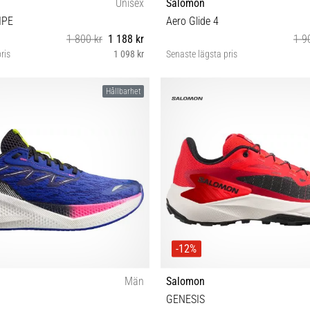
Unisex
Salomon
IPE
Aero Glide 4
1 800 kr
1 188 kr
1 9
ris
1 098 kr
Senaste lägsta pris
0 40⅔ 41⅓ 42 42⅔ 44 44⅔ 45⅓ 46
42 42⅔ 43⅓ 44 44⅔ 45⅓ 46
Hållbarhet
46⅔ 47⅓
-12%
Män
Salomon
GENESIS