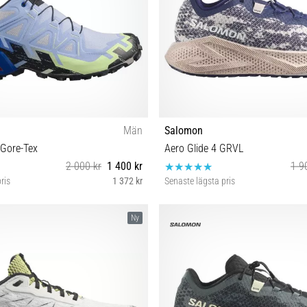
Män
Salomon
 Gore-Tex
Aero Glide 4 GRVL
2 000 kr
1 400 kr
1 9
ris
1 372 kr
Senaste lägsta pris
42 45⅓ 46 46⅔
41⅓ 42 42⅔ 43⅓ 44 44⅔ 45
Ny