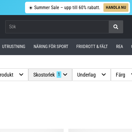
☀️ Summer Sale – upp till 60% rabatt.
HANDLA NU
Sök
UTRUSTNING
NÄRING FÖR SPORT
FRIIDROTT & FÄLT
REA
produkt
Skostorlek
Underlag
Färg
1