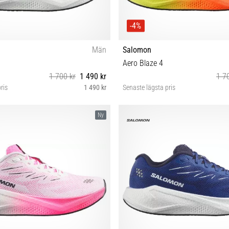
-4%
Män
Salomon
Aero Blaze 4
1 700 kr
1 490 kr
1 7
ris
1 490 kr
Senaste lägsta pris
42⅔ 43⅓ 44 44⅔ 45⅓ 46 46⅔
41⅓ 42 42⅔ 43⅓ 44 44⅔ 45⅓ 
Ny