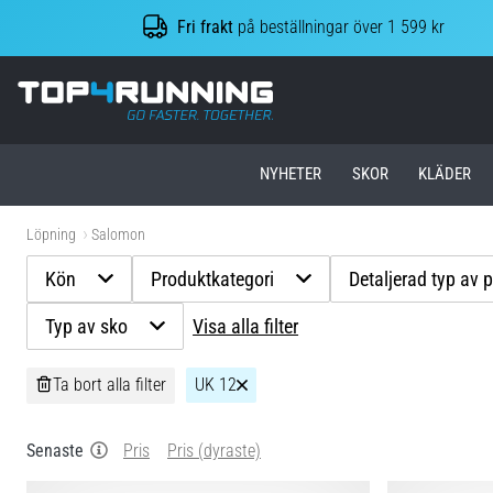
Fri frakt
på beställningar över 1 599 kr
Top4Running.se
NYHETER
SKOR
KLÄDER
Löpning
Salomon
Kön
Produktkategori
Detaljerad typ av 
Typ av sko
Visa alla filter
Ta bort alla filter
UK 12
Senaste
Pris
Pris (dyraste)