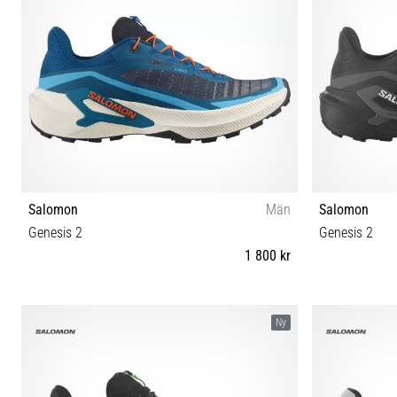
Salomon
Män
Salomon
Genesis 2
Genesis 2
1 800 kr
41⅓ 42 42⅔ 43⅓ 44 44⅔ 45⅓ 46 46⅔ 47⅓
42 42⅔ 
Ny