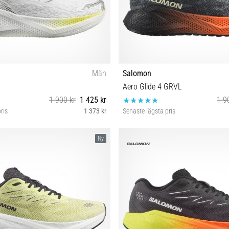
Män
Salomon
Aero Glide 4 GRVL
1 900 kr
1 425 kr
1 9
ris
1 373 kr
Senaste lägsta pris
43⅓ 44 44⅔ 45⅓ 46 46⅔ 47⅓
42⅔ 43⅓ 44 44⅔ 45⅓ 
Ny