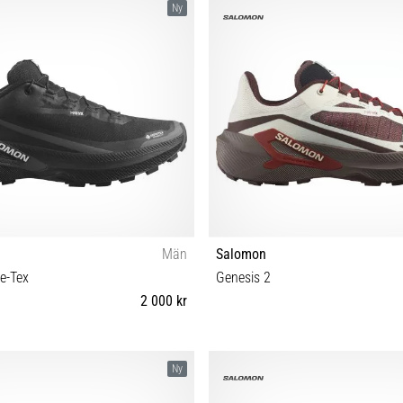
Ny
Män
Salomon
e-Tex
Genesis 2
2 000 kr
3⅓ 44 44⅔ 45⅓ 46 46⅔ 47⅓ 48
42 42⅔ 43⅓ 44 44⅔ 45⅓ 46
Ny