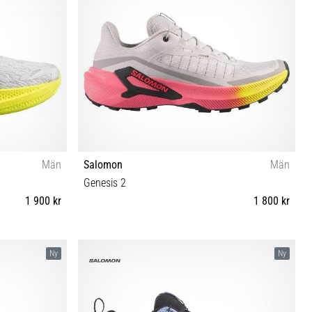
Män
Salomon
Män
Genesis 2
1 900 kr
1 800 kr
46 46⅔ 47⅓
41⅓ 42 42⅔ 43⅓ 44 44⅔ 45⅓ 46 46⅔ 47⅓
Ny
Ny