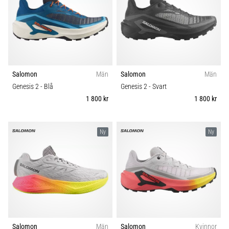
förbättrar
uthållighetsprestationen.
Är
det
verkligen
sant?
Ta
Salomon
Män
Salomon
Män
reda
Genesis 2
- Blå
Genesis 2
- Svart
på
1 800 kr
1 800 kr
vad…
Ny
Ny
Visa
alla
artiklar
Salomon
Män
Salomon
Kvinnor