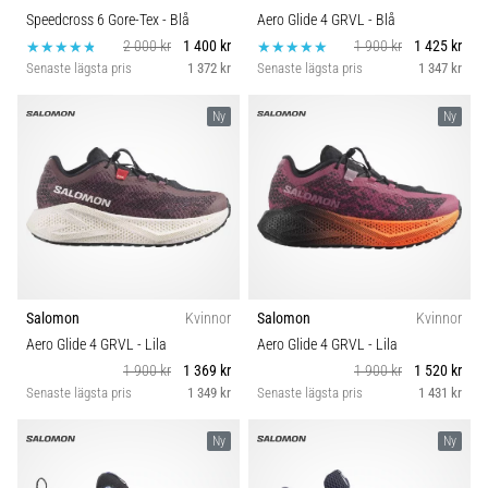
Speedcross 6 Gore-Tex
- Blå
Aero Glide 4 GRVL
- Blå
2 000 kr
1 400 kr
1 900 kr
1 425 kr
Senaste lägsta pris
1 372 kr
Senaste lägsta pris
1 347 kr
Ny
Ny
Salomon
Kvinnor
Salomon
Kvinnor
Aero Glide 4 GRVL
- Lila
Aero Glide 4 GRVL
- Lila
1 900 kr
1 369 kr
1 900 kr
1 520 kr
Senaste lägsta pris
1 349 kr
Senaste lägsta pris
1 431 kr
Ny
Ny