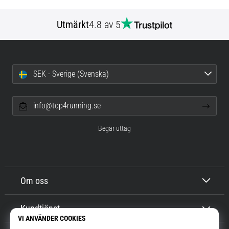
Utmärkt
4.8 av 5
SEK - Sverige (Svenska)
info@top4running.se
Begär uttag
Om oss
Kundtjänst