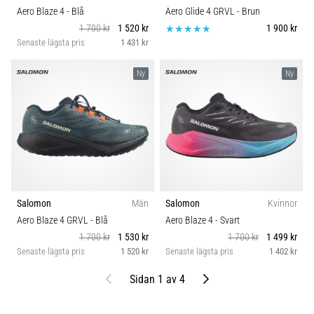
Aero Blaze 4
- Blå
Aero Glide 4 GRVL
- Brun
1 700 kr
1 520 kr
1 900 kr
Senaste lägsta pris
1 431 kr
Ny
Ny
Salomon
Män
Salomon
Kvinnor
Aero Blaze 4 GRVL
- Blå
Aero Blaze 4
- Svart
1 700 kr
1 530 kr
1 700 kr
1 499 kr
Senaste lägsta pris
1 520 kr
Senaste lägsta pris
1 402 kr
Föregående
Nästa
Sidan 1 av 4