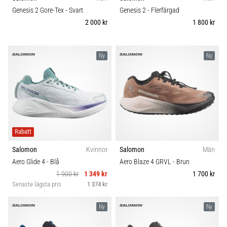
plantar
Komfort och dämpning
Genesis 2 Gore-Tex
- Svart
Genesis 2
- Flerfärgad
fasciit.
2 000 kr
1 800 kr
Vad
Skobredd
beror
det…
Ny
Ny
Carbon
5. 8. 2026
•
9 min. läsning
Kolhydratladdning:
Hur
Rabatt
påverkar
Salomon
Kvinnor
Salomon
Män
det
Aero Glide 4
- Blå
Aero Blaze 4 GRVL
- Brun
löpprestandan?
1 900 kr
1 349 kr
1 700 kr
Det
Senaste lägsta pris
1 374 kr
sägs
att
Ny
Ny
kolhydratuppladdning