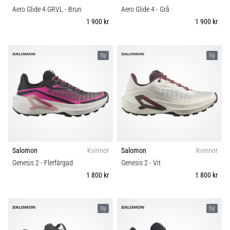
Aero Glide 4 GRVL
- Brun
Aero Glide 4
- Grå
1 900 kr
1 900 kr
Ny
Ny
Salomon
Kvinnor
Salomon
Kvinnor
Genesis 2
- Flerfärgad
Genesis 2
- Vit
1 800 kr
1 800 kr
Ny
Ny