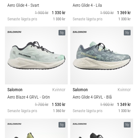
Aero Glide 4
- Svart
Aero Glide 4
- Lila
1 900 kr
1 330 kr
1 900 kr
1 369 kr
Senaste lägsta pris
1 330 kr
Senaste lägsta pris
1 330 kr
Ny
Ny
Salomon
Kvinnor
Salomon
Kvinnor
Aero Blaze 4 GRVL
- Grön
Aero Glide 4 GRVL
- Blå
1 700 kr
1 530 kr
1 900 kr
1 349 kr
Senaste lägsta pris
1 360 kr
Senaste lägsta pris
1 330 kr
Ny
Ny