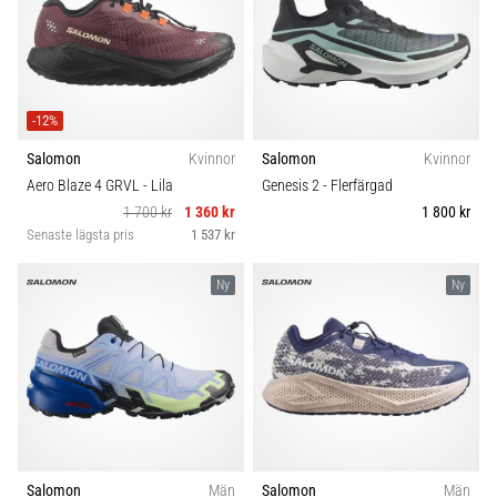
-12%
Salomon
Kvinnor
Salomon
Kvinnor
Aero Blaze 4 GRVL
- Lila
Genesis 2
- Flerfärgad
1 700 kr
1 360 kr
1 800 kr
Senaste lägsta pris
1 537 kr
Ny
Ny
Salomon
Män
Salomon
Män