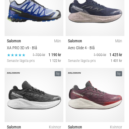
Salomon
Män
Salomon
Män
XA PRO 3D v9
- Blå
Aero Glide 4
- Blå
1 700 kr
1 190 kr
1 900 kr
1 425 kr
Senaste lägsta pris
1 122 kr
Senaste lägsta pris
1 431 kr
Ny
Ny
Salomon
Kvinnor
Salomon
Kvinnor