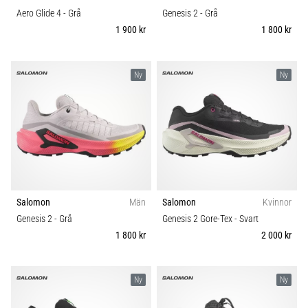
Aero Glide 4
- Grå
Genesis 2
- Grå
1 900 kr
1 800 kr
Ny
Ny
Salomon
Män
Salomon
Kvinnor
Genesis 2
- Grå
Genesis 2 Gore-Tex
- Svart
1 800 kr
2 000 kr
Ny
Ny