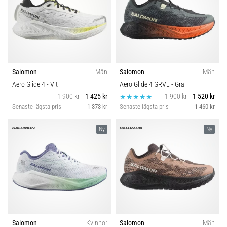
Salomon
Män
Salomon
Män
Aero Glide 4
- Vit
Aero Glide 4 GRVL
- Grå
1 900 kr
1 425 kr
1 900 kr
1 520 kr
Senaste lägsta pris
1 373 kr
Senaste lägsta pris
1 460 kr
Ny
Ny
Salomon
Kvinnor
Salomon
Män