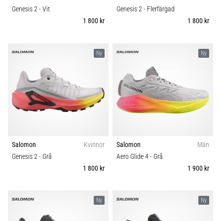
Genesis 2
- Vit
Genesis 2
- Flerfärgad
1 800 kr
1 800 kr
Ny
Ny
Salomon
Kvinnor
Salomon
Män
Genesis 2
- Grå
Aero Glide 4
- Grå
1 800 kr
1 900 kr
Ny
Ny