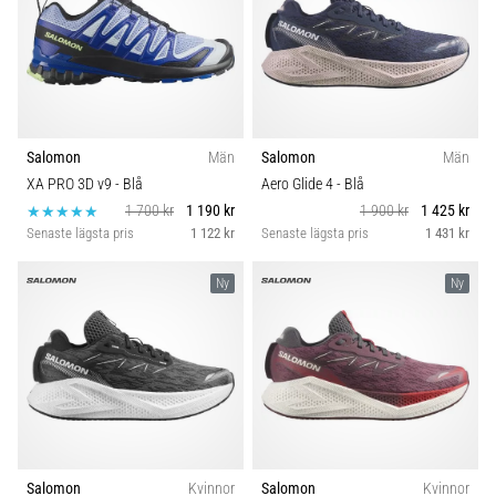
Salomon
Män
Salomon
Män
XA PRO 3D v9
- Blå
Aero Glide 4
- Blå
1 700 kr
1 190 kr
1 900 kr
1 425 kr
Senaste lägsta pris
1 122 kr
Senaste lägsta pris
1 431 kr
Ny
Ny
Salomon
Kvinnor
Salomon
Kvinnor