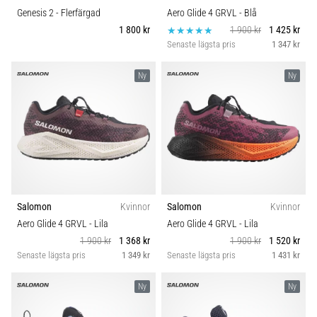
Genesis 2
- Flerfärgad
Aero Glide 4 GRVL
- Blå
1 800 kr
1 900 kr
1 425 kr
Senaste lägsta pris
1 347 kr
Ny
Ny
Salomon
Kvinnor
Salomon
Kvinnor
Aero Glide 4 GRVL
- Lila
Aero Glide 4 GRVL
- Lila
1 900 kr
1 368 kr
1 900 kr
1 520 kr
Senaste lägsta pris
1 349 kr
Senaste lägsta pris
1 431 kr
Ny
Ny