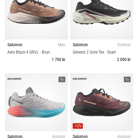
även
känt
som
iliotibialbandssyndrom
(ITBS),
är
Salomon
Män
Salomon
Kvinnor
ett
mycket
Aero Blaze 4 GRVL
- Brun
Genesis 2 Gore-Tex
- Svart
vanligt
1 700 kr
2 000 kr
hälsoproblem
som
löpare
Ny
Ny
drabbas
av.
Vad…
Visa
-12%
alla
artiklar
Salomon
Kvinnor
Salomon
Kvinnor