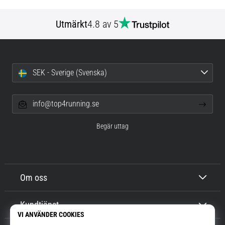
Utmärkt
4.8 av 5
SEK - Sverige (Svenska)
info@top4running.se
Begär uttag
Om oss
Kundtjänst