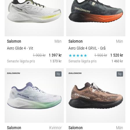
Salomon
Män
Salomon
Män
Aero Glide 4
- Vit
Aero Glide 4 GRVL
- Grå
1 900 kr
1 397 kr
1 900 kr
1 520 kr
Senaste lägsta pris
1 373 kr
Senaste lägsta pris
1 460 kr
Ny
Ny
Salomon
Kvinnor
Salomon
Män