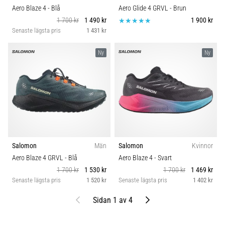
Aero Blaze 4
- Blå
Aero Glide 4 GRVL
- Brun
1 700 kr
1 490 kr
1 900 kr
Senaste lägsta pris
1 431 kr
Ny
Ny
Salomon
Män
Salomon
Kvinnor
Aero Blaze 4 GRVL
- Blå
Aero Blaze 4
- Svart
1 700 kr
1 530 kr
1 700 kr
1 469 kr
Senaste lägsta pris
1 520 kr
Senaste lägsta pris
1 402 kr
Föregående
Nästa
Sidan 1 av 4