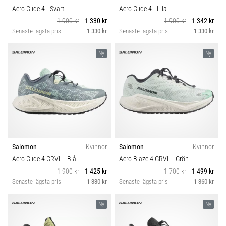
Aero Glide 4
- Svart
Aero Glide 4
- Lila
1 900 kr
1 330 kr
1 900 kr
1 342 kr
Senaste lägsta pris
1 330 kr
Senaste lägsta pris
1 330 kr
Ny
Ny
Salomon
Kvinnor
Salomon
Kvinnor
Aero Glide 4 GRVL
- Blå
Aero Blaze 4 GRVL
- Grön
1 900 kr
1 425 kr
1 700 kr
1 499 kr
Senaste lägsta pris
1 330 kr
Senaste lägsta pris
1 360 kr
Ny
Ny