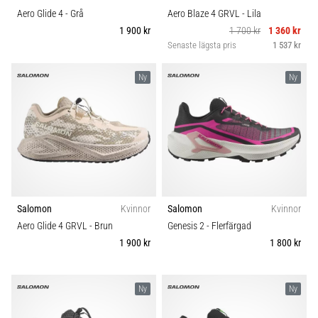
Aero Glide 4
- Grå
Aero Blaze 4 GRVL
- Lila
1 900 kr
1 700 kr
1 360 kr
Senaste lägsta pris
1 537 kr
Ny
Ny
Salomon
Kvinnor
Salomon
Kvinnor
Aero Glide 4 GRVL
- Brun
Genesis 2
- Flerfärgad
1 900 kr
1 800 kr
Ny
Ny