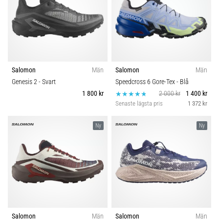
Salomon
Män
Salomon
Män
Genesis 2
- Svart
Speedcross 6 Gore-Tex
- Blå
1 800 kr
2 000 kr
1 400 kr
Senaste lägsta pris
1 372 kr
Ny
Ny
Salomon
Män
Salomon
Män