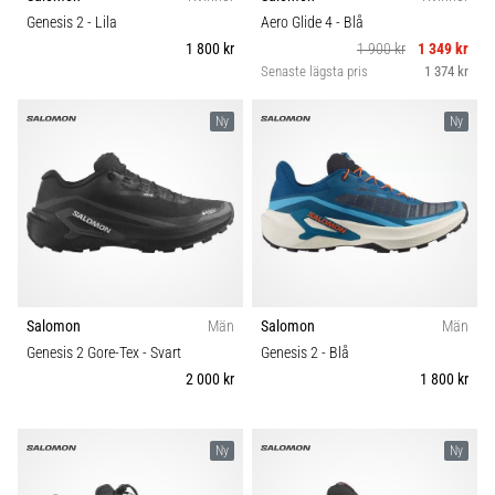
riktningsförändringar.
Komfort och dämpning
Genesis 2
- Lila
Aero Glide 4
- Blå
Hur
1 800 kr
1 900 kr
1 349 kr
utförs
Senaste lägsta pris
1 374 kr
det
Skobredd
korrekt,
var
Ny
Ny
används
Carbon
det…
6. 8. 2026
•
9 min. läsning
Löparknä:
Salomon
Män
Salomon
Män
Orsaker,
Genesis 2 Gore-Tex
- Svart
Genesis 2
- Blå
behandling
2 000 kr
1 800 kr
och
förebyggande
åtgärder
Ny
Ny
Löparknä,