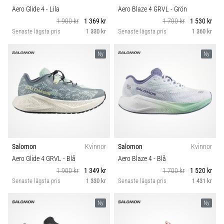
Aero Glide 4
- Lila
Aero Blaze 4 GRVL
- Grön
1 900 kr
1 369 kr
1 700 kr
1 530 kr
Senaste lägsta pris
1 330 kr
Senaste lägsta pris
1 360 kr
Ny
Ny
Salomon
Kvinnor
Salomon
Kvinnor
Aero Glide 4 GRVL
- Blå
Aero Blaze 4
- Blå
1 900 kr
1 349 kr
1 700 kr
1 520 kr
Senaste lägsta pris
1 330 kr
Senaste lägsta pris
1 431 kr
Ny
Ny