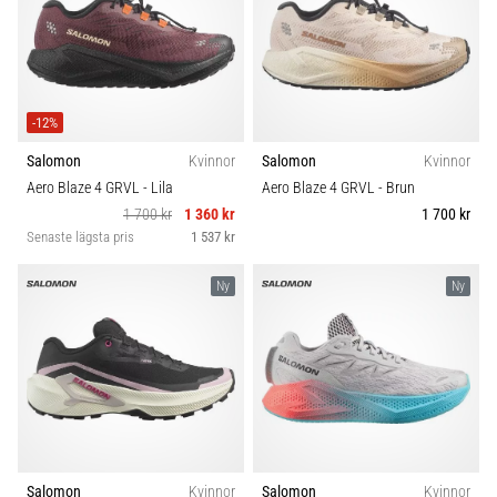
under
eller
efter
löpning?
En
av
-12%
de
Salomon
Kvinnor
Salomon
Kvinnor
vanligaste
Aero Blaze 4 GRVL
- Lila
Aero Blaze 4 GRVL
- Brun
orsakerna
1 700 kr
1 360 kr
1 700 kr
är
Senaste lägsta pris
1 537 kr
plantar
fasciit.
Ny
Ny
Vad
beror
det…
Visa
alla
artiklar
Salomon
Kvinnor
Salomon
Kvinnor