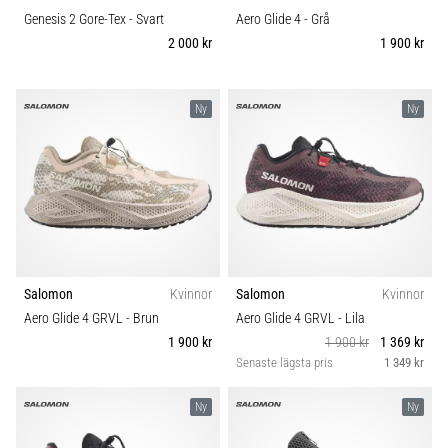
Genesis 2 Gore-Tex
- Svart
Aero Glide 4
- Grå
2 000 kr
1 900 kr
Ny
Ny
Salomon
Kvinnor
Salomon
Kvinnor
Aero Glide 4 GRVL
- Brun
Aero Glide 4 GRVL
- Lila
1 900 kr
1 900 kr
1 369 kr
Senaste lägsta pris
1 349 kr
Ny
Ny