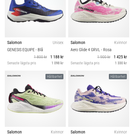
Salomon
Unisex
Salomon
Kvinnor
GENESIS EQUIPE
- Blå
Aero Glide 4 GRVL
- Rosa
1 800 kr
1 188 kr
1 900 kr
1 425 kr
Senaste lägsta pris
1 098 kr
Senaste lägsta pris
1 330 kr
Hållbarhet
Hållbarhet
Salomon
Kvinnor
Salomon
Kvinnor