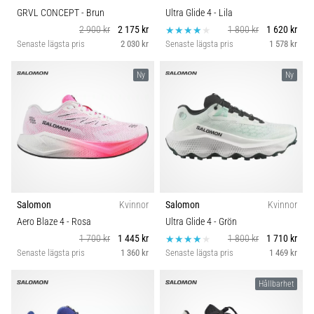
GRVL CONCEPT
- Brun
Ultra Glide 4
- Lila
2 900 kr
2 175 kr
1 800 kr
1 620 kr
Senaste lägsta pris
2 030 kr
Senaste lägsta pris
1 578 kr
Ny
Ny
Salomon
Kvinnor
Salomon
Kvinnor
Aero Blaze 4
- Rosa
Ultra Glide 4
- Grön
1 700 kr
1 445 kr
1 800 kr
1 710 kr
Senaste lägsta pris
1 360 kr
Senaste lägsta pris
1 469 kr
Hållbarhet