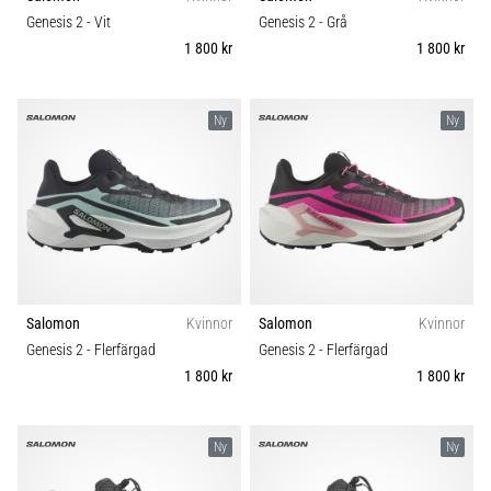
Vilka
Komfort och dämpning
Genesis 2
- Vit
Genesis 2
- Grå
är
1 800 kr
1 800 kr
de
vanligaste…
Skobredd
Ny
Ny
5. 8. 2026
Carbon
•
8 min. läsning
Plantar
fasciit:
Symptom,
orsaker
Salomon
Kvinnor
Salomon
Kvinnor
och
Genesis 2
- Flerfärgad
Genesis 2
- Flerfärgad
behandling
1 800 kr
1 800 kr
Upplever
du
skarp
Ny
Ny
hälsmärta