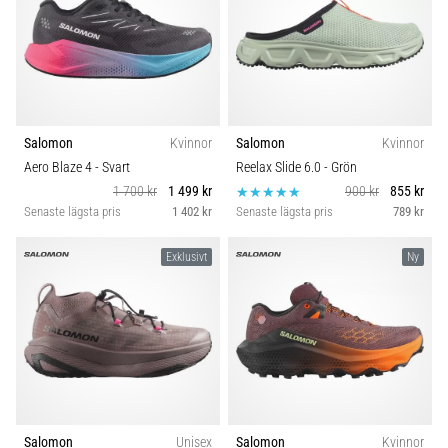
Salomon
Kvinnor
Salomon
Kvinnor
Aero Blaze 4
- Svart
Reelax Slide 6.0
- Grön
1 700 kr
1 499 kr
900 kr
855 kr
Senaste lägsta pris
1 402 kr
Senaste lägsta pris
789 kr
Exklusivt
Ny
Salomon
Unisex
Salomon
Kvinnor