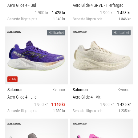
Aero Glide 4
- Gul
Aero Glide 4 GRVL
- Flerfärgad
1 900 kr
1 425 kr
1 900 kr
1 453 kr
Senaste lägsta pris
1 140 kr
Senaste lägsta pris
1 346 kr
Hållbarhet
Hållbarhet
-14%
Salomon
Kvinnor
Salomon
Kvinnor
Aero Glide 4
- Lila
Aero Glide 4
- Vit
1 900 kr
1 140 kr
1 900 kr
1 425 kr
Senaste lägsta pris
1 330 kr
Senaste lägsta pris
1 235 kr