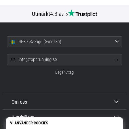
Utmärkt
4.8 av 5
SEK - Sverige (Svenska)
info@top4running.se
Begär uttag
Om oss
Kundtjänst