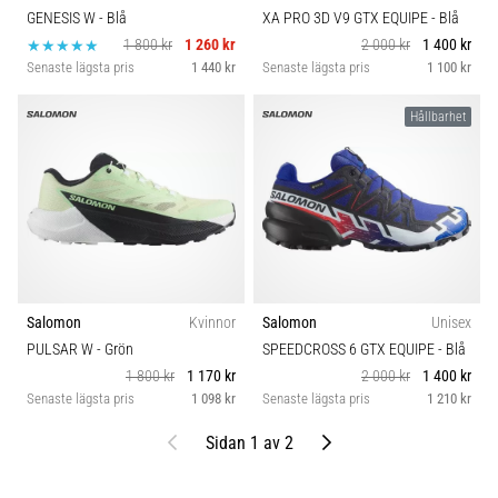
GENESIS W
- Blå
XA PRO 3D V9 GTX EQUIPE
- Blå
1 800 kr
1 260 kr
2 000 kr
1 400 kr
Senaste lägsta pris
1 440 kr
Senaste lägsta pris
1 100 kr
Hållbarhet
Salomon
Kvinnor
Salomon
Unisex
PULSAR W
- Grön
SPEEDCROSS 6 GTX EQUIPE
- Blå
1 800 kr
1 170 kr
2 000 kr
1 400 kr
Senaste lägsta pris
1 098 kr
Senaste lägsta pris
1 210 kr
Föregående
Nästa
Sidan 1 av 2