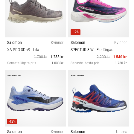
-12%
Salomon
Kvinnor
Salomon
Kvinnor
XA PRO 3D v9
- Lila
SPECTUR 3 W
- Flerfärgad
1 700 kr
1 238 kr
2 200 kr
1 540 kr
Senaste lägsta pris
1 033 kr
Senaste lägsta pris
1 760 kr
-12%
Salomon
Kvinnor
Salomon
Unisex