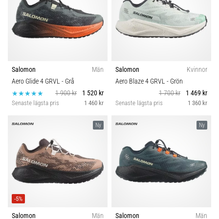
Salomon
Män
Salomon
Kvinnor
Aero Glide 4 GRVL
- Grå
Aero Blaze 4 GRVL
- Grön
1 900 kr
1 520 kr
1 700 kr
1 469 kr
Senaste lägsta pris
1 460 kr
Senaste lägsta pris
1 360 kr
Ny
Ny
-5%
Salomon
Män
Salomon
Män