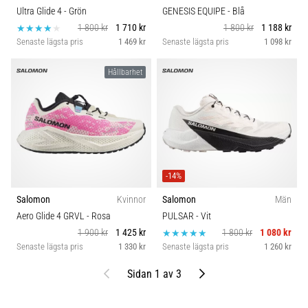
Ultra Glide 4
- Grön
GENESIS EQUIPE
- Blå
1 800 kr
1 710 kr
1 800 kr
1 188 kr
Senaste lägsta pris
1 469 kr
Senaste lägsta pris
1 098 kr
Hållbarhet
-14%
Salomon
Kvinnor
Salomon
Män
Aero Glide 4 GRVL
- Rosa
PULSAR
- Vit
1 900 kr
1 425 kr
1 800 kr
1 080 kr
Senaste lägsta pris
1 330 kr
Senaste lägsta pris
1 260 kr
Föregående
Nästa
Sidan 1 av 3