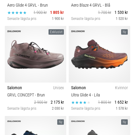
Aero Glide 4 GRVL
- Brun
Aero Blaze 4 GRVL
- Blå
1 900 kr
1 805 kr
1 700 kr
1 530 kr
Senaste lägsta pris
1 900 kr
Senaste lägsta pris
1 520 kr
Exklusivt
Ny
Salomon
Unisex
Salomon
Kvinnor
GRVL CONCEPT
- Brun
Ultra Glide 4
- Lila
2 900 kr
2 175 kr
1 800 kr
1 652 kr
Senaste lägsta pris
2 030 kr
Senaste lägsta pris
1 578 kr
Ny
Ny