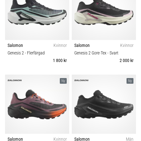
Salomon
Kvinnor
Salomon
Kvinnor
Genesis 2
- Flerfärgad
Genesis 2 Gore-Tex
- Svart
1 800 kr
2 000 kr
Ny
Ny
Salomon
Kvinnor
Salomon
Män