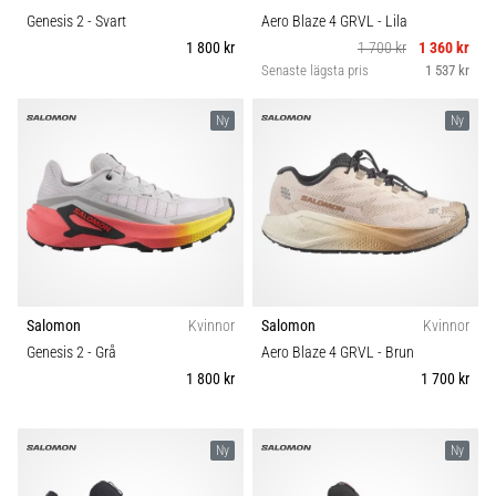
Genesis 2
- Svart
Aero Blaze 4 GRVL
- Lila
1 800 kr
1 700 kr
1 360 kr
Senaste lägsta pris
1 537 kr
Ny
Ny
Salomon
Kvinnor
Salomon
Kvinnor
Genesis 2
- Grå
Aero Blaze 4 GRVL
- Brun
1 800 kr
1 700 kr
Ny
Ny