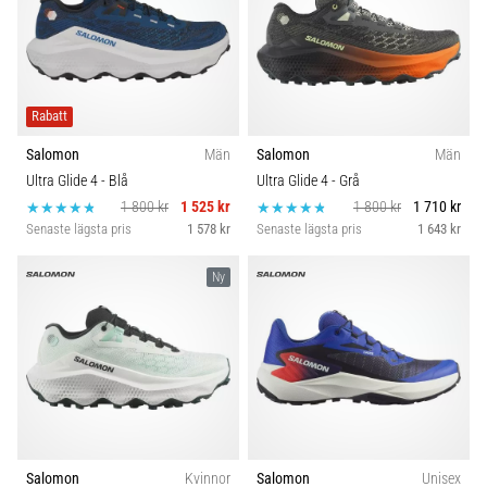
Rabatt
Salomon
Män
Salomon
Män
Ultra Glide 4
- Blå
Ultra Glide 4
- Grå
1 800 kr
1 525 kr
1 800 kr
1 710 kr
Senaste lägsta pris
1 578 kr
Senaste lägsta pris
1 643 kr
Ny
Salomon
Kvinnor
Salomon
Unisex