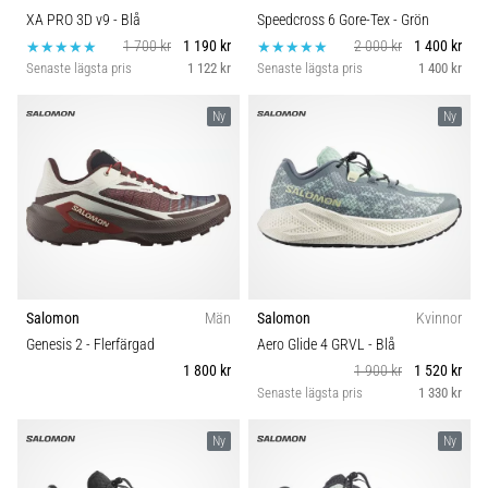
XA PRO 3D v9
- Blå
Speedcross 6 Gore-Tex
- Grön
1 700 kr
1 190 kr
2 000 kr
1 400 kr
Senaste lägsta pris
1 122 kr
Senaste lägsta pris
1 400 kr
Ny
Ny
Salomon
Män
Salomon
Kvinnor
Genesis 2
- Flerfärgad
Aero Glide 4 GRVL
- Blå
1 800 kr
1 900 kr
1 520 kr
Senaste lägsta pris
1 330 kr
Ny
Ny