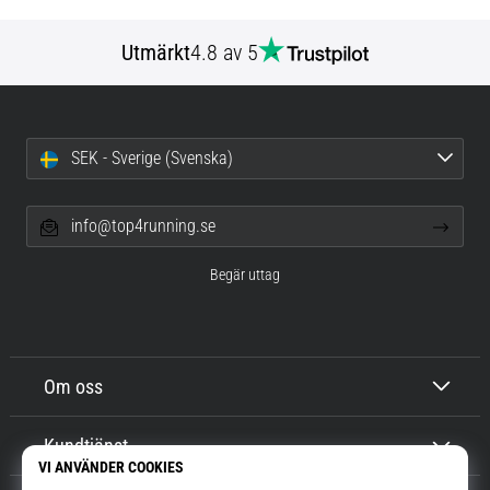
Utmärkt
4.8 av 5
SEK - Sverige (Svenska)
info@top4running.se
Begär uttag
Om oss
Kundtjänst