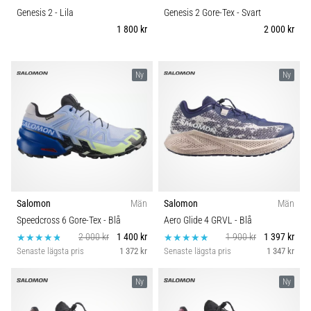
Genesis 2
- Lila
Genesis 2 Gore-Tex
- Svart
1 800 kr
2 000 kr
Ny
Ny
Salomon
Män
Salomon
Män
Speedcross 6 Gore-Tex
- Blå
Aero Glide 4 GRVL
- Blå
2 000 kr
1 400 kr
1 900 kr
1 397 kr
Senaste lägsta pris
1 372 kr
Senaste lägsta pris
1 347 kr
Ny
Ny