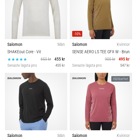
under
eller
efter
löpning?
En
av
-10%
de
Salomon
Män
Salomon
Kvinnor
vanligaste
SHAKEout Core
- Vit
SENSE AERO LS TEE GFX W
- Brun
orsakerna
650 kr
455 kr
900 kr
495 kr
är
Senaste lägsta pris
455 kr
Senaste lägsta pris
547 kr
plantar
fasciit.
Hållbarhet
Vad
beror
det…
Visa
alla
artiklar
Salomon
Män
Salomon
Kvinnor