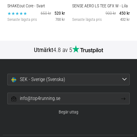
SHAKEout Core
- Svart
SENSE AERO LS TEE GFX W
- Lila
650 kr
520 kr
900 kr
450 kr
Senaste lägsta pris
700 kr
Senaste lägsta pris
432 kr
Utmärkt
4.8 av 5
SEK - Sverige (Svenska)
info@top4running.se
Begär uttag