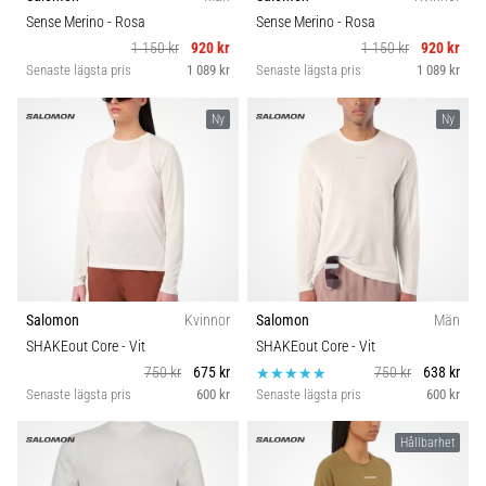
Vilka
Sense Merino
- Rosa
Sense Merino
- Rosa
är
1 150 kr
920 kr
1 150 kr
920 kr
de
Senaste lägsta pris
1 089 kr
Senaste lägsta pris
1 089 kr
vanligaste…
Ny
Ny
5. 8. 2026
•
8 min. läsning
Plantar
fasciit:
Symptom,
orsaker
Salomon
Kvinnor
Salomon
Män
och
SHAKEout Core
- Vit
SHAKEout Core
- Vit
behandling
750 kr
675 kr
750 kr
638 kr
Upplever
Senaste lägsta pris
600 kr
Senaste lägsta pris
600 kr
du
skarp
Hållbarhet
hälsmärta