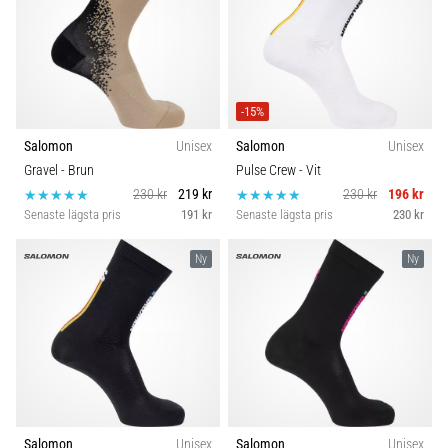
under
Pris
och
efter
Kollektion
löpning
Knäsmärta
-15%
Passform
drabbar
Salomon
Unisex
Salomon
Unisex
alla
Gravel
- Brun
Pulse Crew
- Vit
löpare
Hållbarhet
minst
230 kr
219 kr
230 kr
196 kr
en
Senaste lägsta pris
191 kr
Senaste lägsta pris
230 kr
gång
i
Ny
Ny
livet,
oavsett
om
du
är
amatör
eller
proffs.
Salomon
Unisex
Salomon
Unisex