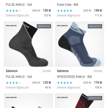
PULSE ANKLE
- Grå
Pulse Crew
- Blå
200 kr
130 kr
230 kr
138 kr
Senaste lägsta pris
120 kr
Senaste lägsta pris
111 kr
Hållbarhet
Hållbarhet
Salomon
Unisex
Salomon
Unisex
PULSE ANKLE
- Grå
SPEEDCROSS ANKLE
- Blå
200 kr
120 kr
220 kr
176 kr
Senaste lägsta pris
96 kr
Senaste lägsta pris
108 kr
Hållbarhet