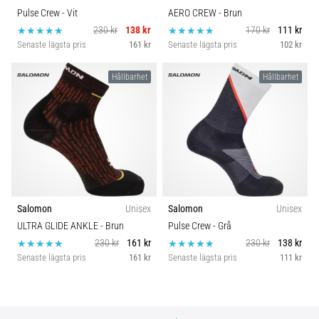
Pulse Crew
- Vit
AERO CREW
- Brun
230 kr
138 kr
170 kr
111 kr
Senaste lägsta pris
161 kr
Senaste lägsta pris
102 kr
Hållbarhet
Hållbarhet
Salomon
Unisex
Salomon
Unisex
ULTRA GLIDE ANKLE
- Brun
Pulse Crew
- Grå
230 kr
161 kr
230 kr
138 kr
Senaste lägsta pris
161 kr
Senaste lägsta pris
111 kr