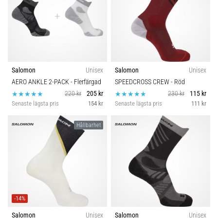
Salomon
Unisex
Salomon
Unisex
AERO ANKLE 2-PACK
- Flerfärgad
SPEEDCROSS CREW
- Röd
220 kr
205 kr
230 kr
115 kr
Senaste lägsta pris
154 kr
Senaste lägsta pris
111 kr
Hållbarhet
-14%
Salomon
Unisex
Salomon
Unisex