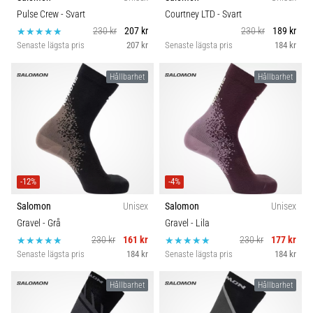
Vilka
Pulse Crew
- Svart
Courtney LTD
- Svart
är
230 kr
207 kr
230 kr
189 kr
de
Senaste lägsta pris
207 kr
Senaste lägsta pris
184 kr
vanligaste…
Hållbarhet
Hållbarhet
5. 8. 2026
•
8 min. läsning
Plantar
fasciit:
Symptom,
-12%
-4%
orsaker
Salomon
Unisex
Salomon
Unisex
och
Gravel
- Grå
Gravel
- Lila
behandling
230 kr
161 kr
230 kr
177 kr
Upplever
Senaste lägsta pris
184 kr
Senaste lägsta pris
184 kr
du
skarp
Hållbarhet
Hållbarhet
hälsmärta