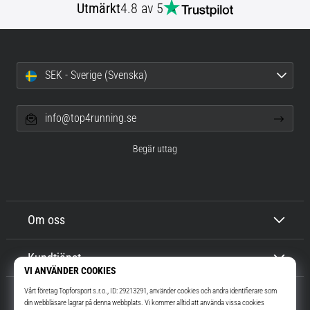
Utmärkt
4.8 av 5
SEK - Sverige (Svenska)
info@top4running.se
Begär uttag
Om oss
Kundtjänst