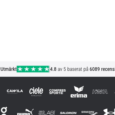
r
Utmärkt
4.8
av 5 baserat på
6089 recens