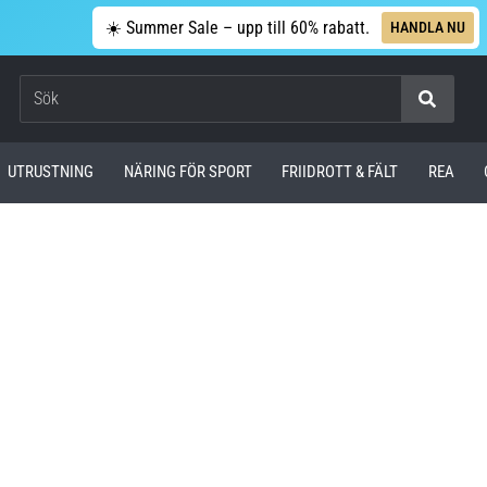
☀️ Summer Sale – upp till 60% rabatt.
HANDLA NU
Sök
UTRUSTNING
NÄRING FÖR SPORT
FRIIDROTT & FÄLT
REA