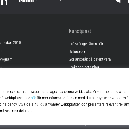
Kundtjänst
st sedan 2010
Utöva ångerrätten här
ram
Returorder
program
Gör anspråk på defekt vara
Frakt och betalning
am
Hitta rätt storlek
Kontakt
lningar
FAQ
kor
Sekretesspolicy
© 2010 – 2026
Top4Running.se