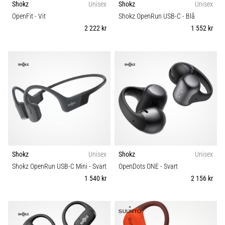
Shokz
Unisex
Shokz
Unisex
Vilka
är
OpenFit
- Vit
Shokz OpenRun USB-C
- Blå
de
2 222 kr
1 552 kr
vanligaste…
5. 8. 2026
•
8 min. läsning
Plantar
fasciit:
Symptom,
orsaker
och
Shokz
Unisex
Shokz
Unisex
behandling
Shokz OpenRun USB-C Mini
- Svart
OpenDots ONE
- Svart
1 540 kr
2 156 kr
Upplever
du
skarp
hälsmärta