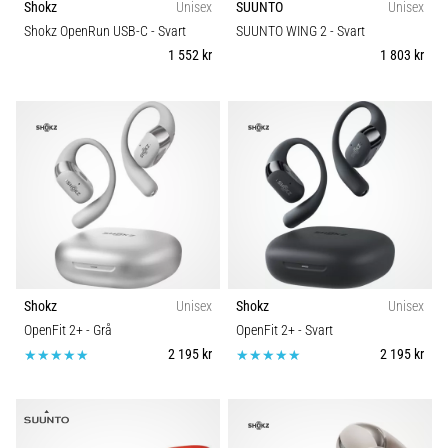
Shokz
Unisex
SUUNTO
Unisex
Shokz OpenRun USB-C
- Svart
SUUNTO WING 2
- Svart
1 552 kr
1 803 kr
Shokz
Unisex
Shokz
Unisex
OpenFit 2+
- Grå
OpenFit 2+
- Svart
2 195 kr
2 195 kr