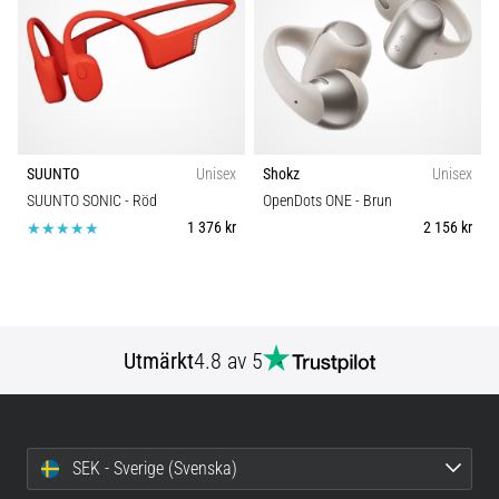
SUUNTO
Unisex
Shokz
Unisex
SUUNTO SONIC
- Röd
OpenDots ONE
- Brun
1 376 kr
2 156 kr
Utmärkt
4.8 av 5
SEK - Sverige (Svenska)