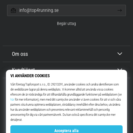
info@top4running.se
Begär uttag
Om oss
Kundtjänst
Top4Running.se
I mer än 16 år vi har vi motiverat dig att gå ut och springa. Snabbare. Med
oss. Varje dag.
Instagram
YouTube