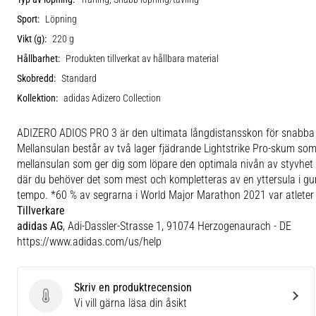
Sport:
Löpning
Vikt (g):
220 g
Hållbarhet:
Produkten tillverkat av hållbara material
Skobredd:
Standard
Kollektion:
adidas Adizero Collection
ADIZERO ADIOS PRO 3 är den ultimata långdistansskon för snabba löp
Mellansulan består av två lager fjädrande Lightstrike Pro-skum 
mellansulan som ger dig som löpare den optimala nivån av styvhet o
där du behöver det som mest och kompletteras av en yttersula i gu
tempo. *60 % av segrarna i World Major Marathon 2021 var atleter
Tillverkare
adidas AG
, Adi-Dassler-Strasse 1, 91074 Herzogenaurach - DE
https://www.adidas.com/us/help
Skriv en produktrecension
Skriv en produktrecension
Vi vill gärna läsa din åsikt