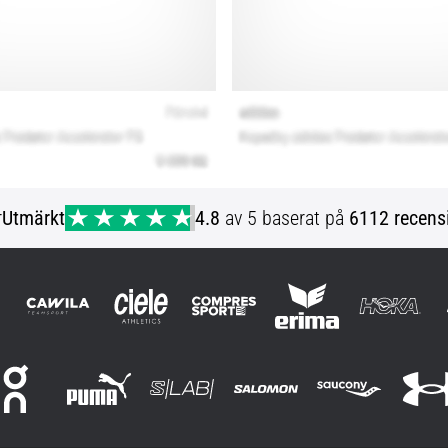
r
Utmärkt
4.8
av 5 baserat på
6112 recens