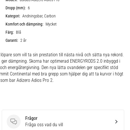
Dropp (mm):
6
Kategori:
Andningsbar, Carbon
Komfort och dämpning:
Mycket
Färg:
Blå
Garanti:
2 år
are som vill ta sin prestation till nästa nivå och sätta nya rekord.
som ger dämpning. Skorna har optimerad ENERGYRODS 2.0 inbyggd i
ch energiåtergivning. Den nya lätta ovandelen ger specifikt stöd
mmit Continental med bra grepp som hjälper dig att ta kurvor i högt
 som bar Adizero Adios Pro 2.
Frågor
Frågor
Fråga oss vad du vill