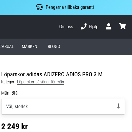
Pengarna tillbaka garanti
Om oss
Hjälp
varuko
CASUAL
MÄRKEN
BLOGG
Löparskor adidas ADIZERO ADIOS PRO 3 M
Kategori:
Löparskor på vägar för män
Män,
Blå
Välj storlek
2 249 kr