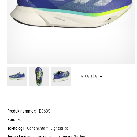
Visa alla
Produktnummer:
ID3635
Kön:
Män
Teknologi:
Continental™, Lightstrike
Typ av löpning:
Träning, Snabb löpning/tävling