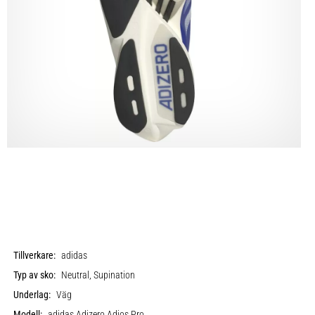
Tillverkare:
adidas
Typ av sko:
Neutral, Supination
Underlag:
Väg
Modell:
adidas Adizero Adios Pro