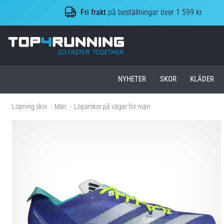
Fri frakt
på beställningar över 1 599 kr
Top4Running.se
NYHETER
SKOR
KLÄDER
Löpning skor
Män
Löparskor på vägar för män