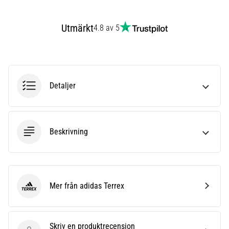
även
känt
Utmärkt
4.8 av 5
som
iliotibialbandssyndrom
(ITBS),
är
ett
Detaljer
mycket
vanligt
hälsoproblem
som
löpare
Beskrivning
drabbas
av.
Vad…
Mer från adidas Terrex
adidas Terrex
Visa
alla
artiklar
Skriv en produktrecension