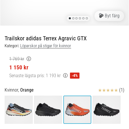
Blixtsnabb
löpning
och
Byt färg
beeptest:
Vad
är
Trailskor adidas Terrex Agravic GTX
de
Kategori:
Löparskor på stigar för kvinnor
och
hur
1 769 kr
genomförs
1 150 kr
de?
Senaste lägsta pris:
1 193 kr
-4%
I
praktiken
Recensioner
Kvinnor,
Orange
(1)
testar
shuttle
run
snabbhet,
smidighet
och