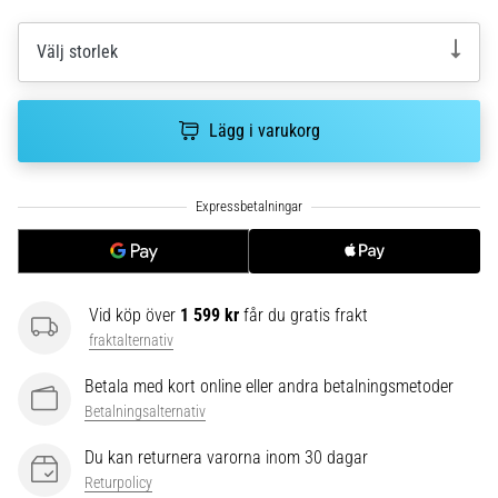
riktningsförändringar.
Hur
utförs
Välj storlek
det
korrekt,
var
Lägg i varukorg
används
det…
6. 8. 2026
•
9 min. läsning
Vid köp över
1 599 kr
får du gratis frakt
Löparknä:
fraktalternativ
Orsaker,
behandling
Betala med kort online eller andra betalningsmetoder
och
Betalningsalternativ
förebyggande
åtgärder
Du kan returnera varorna inom 30 dagar
Returpolicy
Löparknä,