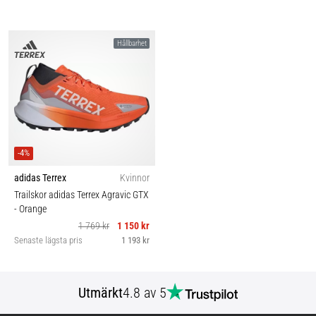
Hållbarhet
-4%
adidas Terrex
Kvinnor
Trailskor adidas Terrex Agravic GTX
- Orange
1 769 kr
1 150 kr
Senaste lägsta pris
1 193 kr
Utmärkt
4.8 av 5