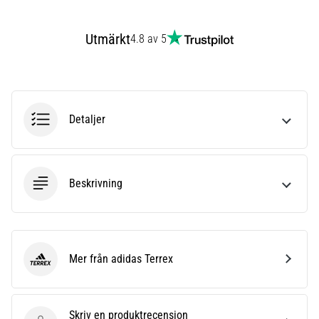
även
känt
Utmärkt
4.8 av 5
som
iliotibialbandssyndrom
(ITBS),
är
ett
Detaljer
mycket
vanligt
hälsoproblem
som
löpare
Beskrivning
drabbas
av.
Vad…
Mer från adidas Terrex
adidas Terrex
Visa
alla
artiklar
Skriv en produktrecension