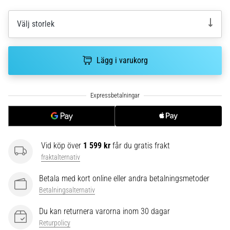
riktningsförändringar.
Hur
utförs
Välj storlek
det
korrekt,
var
Lägg i varukorg
används
det…
6. 8. 2026
•
9 min. läsning
Vid köp över
1 599 kr
får du gratis frakt
Löparknä:
fraktalternativ
Orsaker,
behandling
Betala med kort online eller andra betalningsmetoder
och
Betalningsalternativ
förebyggande
åtgärder
Du kan returnera varorna inom 30 dagar
Returpolicy
Löparknä,