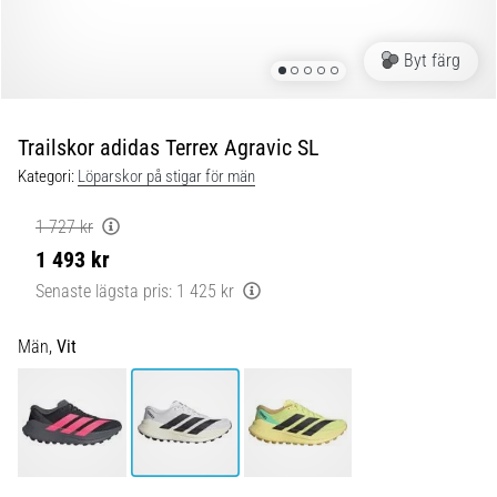
Blixtsnabb
löpning
och
Byt färg
beeptest:
Vad
är
Trailskor adidas Terrex Agravic SL
de
Kategori:
Löparskor på stigar för män
och
hur
1 727 kr
genomförs
1 493 kr
de?
Senaste lägsta pris:
1 425 kr
I
praktiken
Män,
Vit
testar
shuttle
run
snabbhet,
smidighet
och