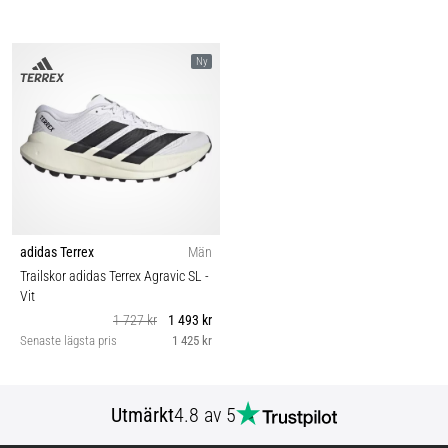
Ny
adidas Terrex
Män
Trailskor adidas Terrex Agravic SL
-
Vit
1 727 kr
1 493 kr
Senaste lägsta pris
1 425 kr
Utmärkt
4.8 av 5