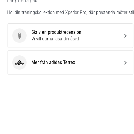
Färg: Flerfärgad
Höj din träningskollektion med Xperior Pro, där prestanda möter stil
Skriv en produktrecension
Skriv en produktrecension
Vi vill gärna läsa din åsikt
Mer från adidas Terrex
adidas Terrex