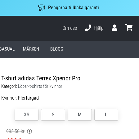
Pengarna tillbaka garanti
Om oss
Hjälp
varuko
CASUAL
MÄRKEN
BLOGG
T-shirt adidas Terrex Xperior Pro
Kategori:
Löpar-t-shirts för kvinnor
Kvinnor,
Flerfärgad
XS
S
M
L
985,50 kr