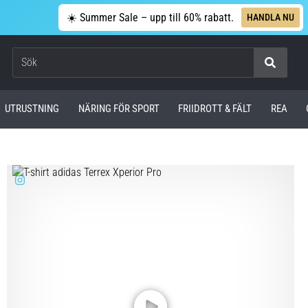
☀️ Summer Sale – upp till 60% rabatt.
HANDLA NU
Sök
UTRUSTNING
NÄRING FÖR SPORT
FRIIDROTT & FÄLT
REA