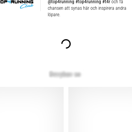
@top4running #top4running #t4r
och få
chansen att synas här och inspirera andra
löpare.