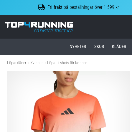
Fri frakt
på beställningar över 1 599 kr
Top4Running.se
NYHETER
SKOR
KLÄDER
Löparkläder
Kvinnor
Löpar-t-shirts för kvinnor