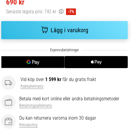
690 kr
Senaste lägsta pris:
742 kr
-7%
Lägg i varukorg
Vid köp över
1 599 kr
får du gratis frakt
fraktalternativ
Betala med kort online eller andra betalningsmetoder
Betalningsalternativ
Du kan returnera varorna inom 30 dagar
Returpolicy