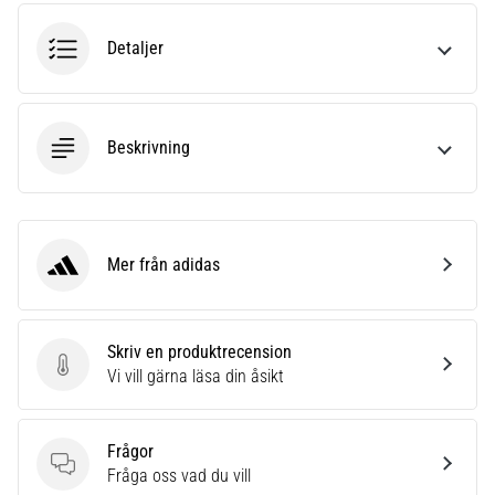
riktningsförändringar.
Hur
Detaljer
utförs
det
korrekt,
var
Beskrivning
används
det…
6. 8. 2026
•
Mer från adidas
adidas
9 min. läsning
Löparknä:
Orsaker,
Skriv en produktrecension
behandling
Skriv en produktrecension
Vi vill gärna läsa din åsikt
och
förebyggande
åtgärder
Frågor
Frågor
Fråga oss vad du vill
Löparknä,