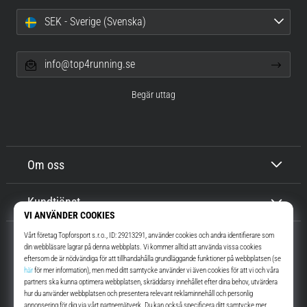
SEK - Sverige (Svenska)
info@top4running.se
Begär uttag
Om oss
Kundtjänst
Top4Running.se
I mer än 16 år vi har vi motiverat dig att gå ut och springa. Snabbare. Med