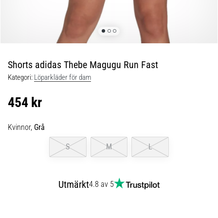
Blixtsnabb
löpning
och
beeptest:
Vad
är
Shorts adidas Thebe Magugu Run Fast
de
Kategori:
Löparkläder för dam
och
hur
454 kr
genomförs
de?
Kvinnor,
Grå
I
praktiken
S
M
L
testar
shuttle
run
Utmärkt
4.8 av 5
snabbhet,
smidighet
och