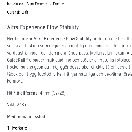
Kollektion:
Altra Experience Family
Garanti:
2 år
Altra Experience Flow Stability
Herrlöparskor
Altra Experience Flow Stability
är designade för att 
sula av lätt skum som erbjuder en måttlig dämpning och den unika
vardagsträningen och dominera långa pass. Mellansulan i skum
Al
GuideRail™
erbjuder mjuk guidning och stödjer en naturlig fotplacer
Rocker-sulans geometri möjliggör dessa skor effektiv tå-off och ett 
tåbox och trygg fotstöd, vilket främjar naturliga och bekväma röre
komfort.
Häl/tå-differens:
4 mm (32/28)
Vikt:
248 g
Med pronationsstöd
Tillverkare