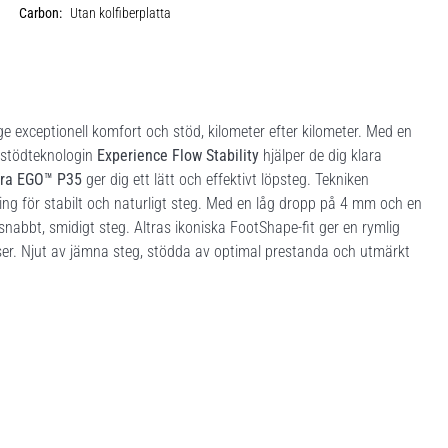
Carbon:
Utan kolfiberplatta
ge exceptionell komfort och stöd, kilometer efter kilometer. Med en
 stödteknologin
Experience Flow Stability
hjälper de dig klara
tra EGO™ P35
ger dig ett lätt och effektivt löpsteg. Tekniken
ing för stabilt och naturligt steg. Med en låg dropp på 4 mm och en
snabbt, smidigt steg. Altras ikoniska FootShape-fit ger en rymlig
lser. Njut av jämna steg, stödda av optimal prestanda och utmärkt