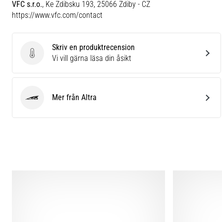
VFC s.r.o.
, Ke Zdibsku 193, 25066 Zdiby - CZ
https://www.vfc.com/contact
Skriv en produktrecension
Skriv en produktrecension
Vi vill gärna läsa din åsikt
Mer från Altra
Altra