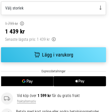
Välj storlek
1 799 kr
1 439 kr
Senaste lägsta pris:
1 439 kr
Lägg i varukorg
Vid köp över
1 599 kr
får du gratis frakt
fraktalternativ
Betala med kort online eller andra betalningsmetoder