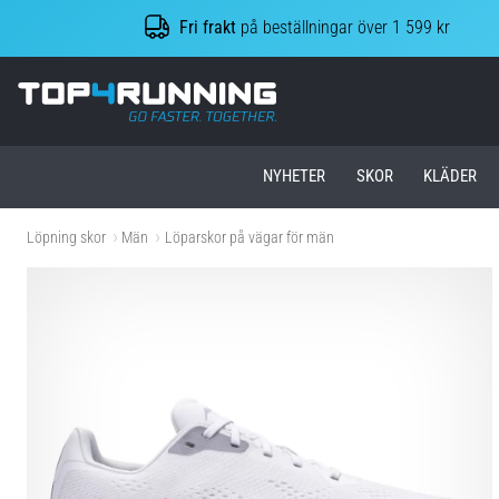
Fri frakt
på beställningar över 1 599 kr
Top4Running.se
NYHETER
SKOR
KLÄDER
Löpning skor
Män
Löparskor på vägar för män