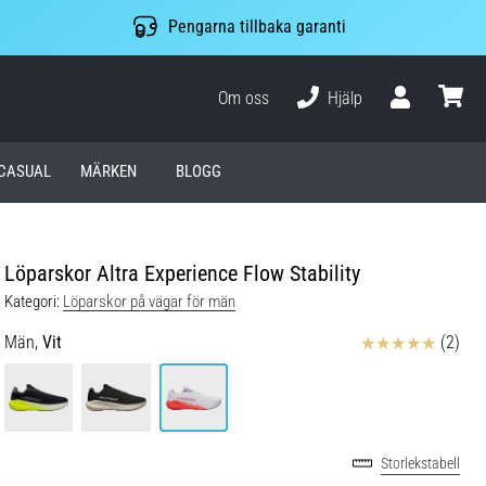
Pengarna tillbaka garanti
Om oss
Hjälp
varuko
CASUAL
MÄRKEN
BLOGG
Löparskor Altra Experience Flow Stability
Kategori:
Löparskor på vägar för män
Recensioner
Män,
Vit
(2)
Storlekstabell