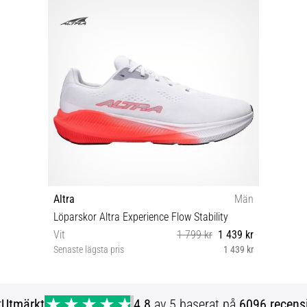
Altra
Män
Löparskor Altra Experience Flow Stability
Vit
1 799 kr
1 439 kr
Senaste lägsta pris
1 439 kr
41 42 42½ 43 44 45 46 46½
r
Utmärkt
4.8
av 5 baserat på
6096 recens