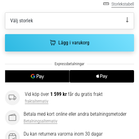
riktningsförändringar.
Storlekstabell
Hur
utförs
Välj storlek
det
korrekt,
var
används
Lägg i varukorg
det…
6. 8. 2026
•
9 min. läsning
Löparknä:
Vid köp över
1 599 kr
får du gratis frakt
Orsaker,
fraktalternativ
behandling
och
Betala med kort online eller andra betalningsmetoder
förebyggande
Betalningsalternativ
åtgärder
Du kan returnera varorna inom 30 dagar
Löparknä,