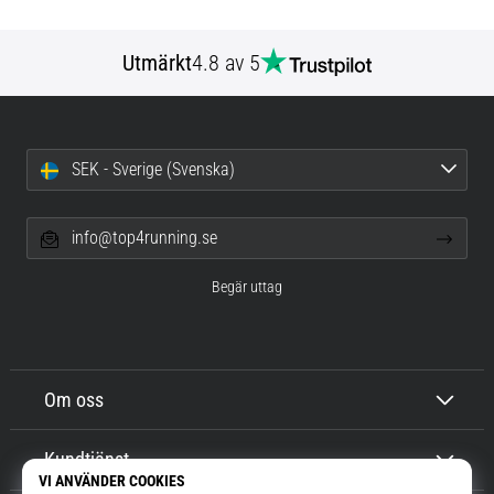
Utmärkt
4.8 av 5
SEK - Sverige (Svenska)
info@top4running.se
Begär uttag
Om oss
Kundtjänst