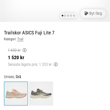
Blixtsnabb
löpning
och
Byt färg
beeptest:
Vad
är
Trailskor ASICS Fuji Lite 7
de
Kategori:
Trail
och
hur
1 600 kr
genomförs
1 520 kr
de?
Senaste lägsta pris:
1 333 kr
I
praktiken
Unisex,
Grå
testar
shuttle
run
snabbhet,
smidighet
och