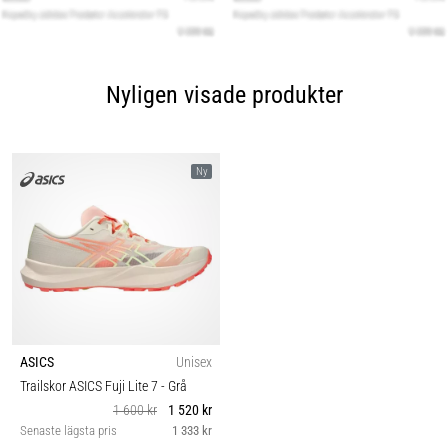
Nyligen visade produkter
Ny
ASICS
Unisex
Trailskor ASICS Fuji Lite 7
- Grå
1 600 kr
1 520 kr
Senaste lägsta pris
1 333 kr