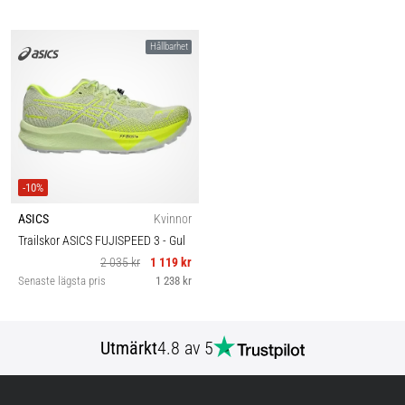
Hållbarhet
-10%
ASICS
Kvinnor
Trailskor ASICS FUJISPEED 3
- Gul
2 035 kr
1 119 kr
Senaste lägsta pris
1 238 kr
Utmärkt
4.8 av 5