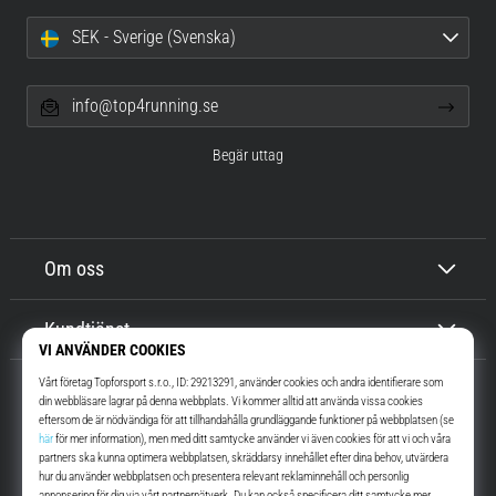
SEK - Sverige (Svenska)
info@top4running.se
Begär uttag
Om oss
Kundtjänst
Top4Running.se
I mer än 16 år vi har vi motiverat dig att gå ut och springa. Snabbare. Med