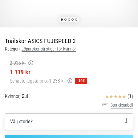
Plantar
fasciit:
Symptom,
orsaker
och
behandling
Trailskor ASICS FUJISPEED 3
Upplever
Kategori:
Löparskor på stigar för kvinnor
du
skarp
2 035 kr
hälsmärta
1 119 kr
under
Senaste lägsta pris:
1 238 kr
-10%
eller
efter
löpning?
Recensioner
Kvinnor,
Gul
(1)
En
Storlekstabell
av
de
Välj storlek
vanligaste
orsakerna
är