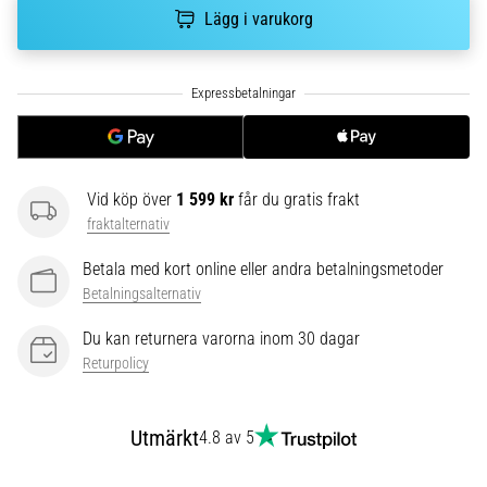
plantar
Lägg i varukorg
fasciit.
Vad
beror
det…
5. 8. 2026
•
Vid köp över
1 599 kr
får du gratis frakt
9 min. läsning
fraktalternativ
Kolhydratladdning:
Betala med kort online eller andra betalningsmetoder
Hur
Betalningsalternativ
påverkar
det
Du kan returnera varorna inom 30 dagar
löpprestandan?
Returpolicy
Det
sägs
Utmärkt
4.8 av 5
att
kolhydratuppladdning