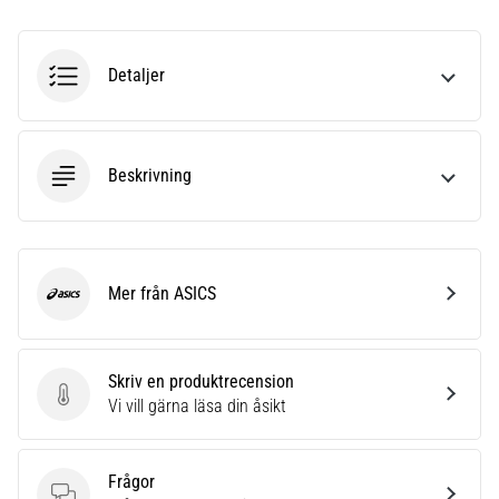
förbättrar
uthållighetsprestationen.
Är
Detaljer
det
verkligen
sant?
Ta
reda
Beskrivning
på
vad…
Mer från ASICS
Visa
ASICS
alla
artiklar
Skriv en produktrecension
Skriv en produktrecension
Vi vill gärna läsa din åsikt
Frågor