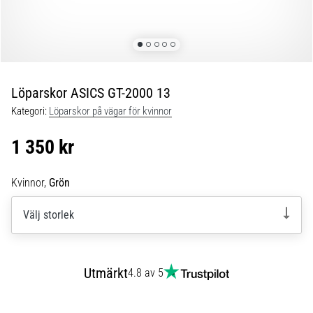
under
och
efter
löpning
Knäsmärta
drabbar
Löparskor ASICS GT-2000 13
alla
Kategori:
Löparskor på vägar för kvinnor
löpare
minst
1 350 kr
en
gång
i
Kvinnor,
Grön
livet,
oavsett
Välj storlek
om
du
är
Utmärkt
4.8 av 5
amatör
eller
proffs.