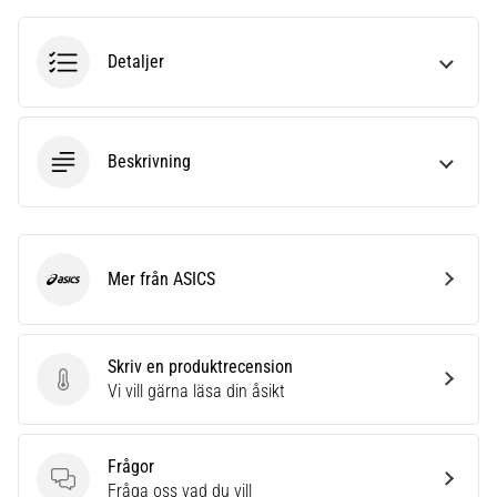
Vilka
är
de
Detaljer
vanligaste…
5. 8. 2026
Beskrivning
•
8 min. läsning
Plantar
fasciit:
Mer från ASICS
Symptom,
ASICS
orsaker
och
behandling
Skriv en produktrecension
Skriv en produktrecension
Vi vill gärna läsa din åsikt
Upplever
du
skarp
Frågor
hälsmärta
Frågor
Fråga oss vad du vill