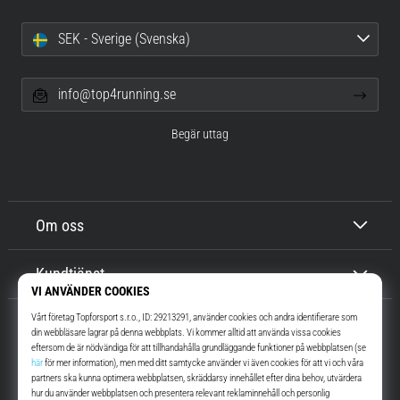
SEK - Sverige (Svenska)
info@top4running.se
Begär uttag
Om oss
Kundtjänst
Top4Running.se