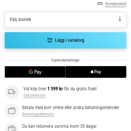
riktningsförändringar.
Storlekstabell
Hur
utförs
Välj storlek
det
korrekt,
var
används
Lägg i varukorg
det…
6. 8. 2026
•
9 min. läsning
Löparknä:
Vid köp över
1 599 kr
får du gratis frakt
Orsaker,
fraktalternativ
behandling
och
Betala med kort online eller andra betalningsmetoder
förebyggande
Betalningsalternativ
åtgärder
Du kan returnera varorna inom 30 dagar
Löparknä,