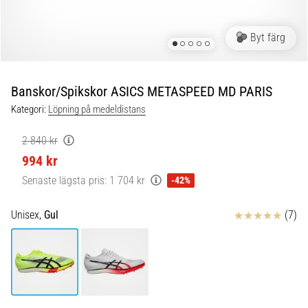
Blixtsnabb
löpning
och
Byt färg
beeptest:
Vad
är
Banskor/Spikskor ASICS METASPEED MD PARIS
de
Kategori:
Löpning på medeldistans
och
hur
2 840 kr
genomförs
994 kr
de?
Senaste lägsta pris:
1 704 kr
-42%
I
praktiken
Recensioner
Unisex,
Gul
(7)
testar
shuttle
run
snabbhet,
smidighet
och