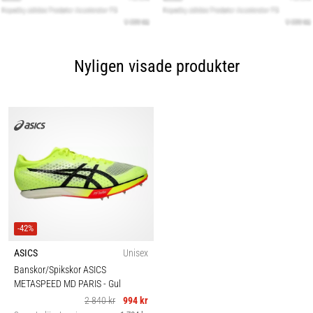
Nyligen visade produkter
-42%
ASICS
Unisex
Banskor/Spikskor ASICS
METASPEED MD PARIS
- Gul
2 840 kr
994 kr