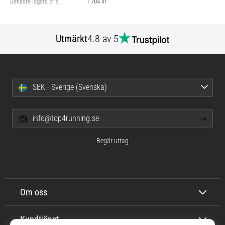
Senaste lägsta pris
1 704 kr
Utmärkt
4.8 av 5
SEK - Sverige (Svenska)
info@top4running.se
Begär uttag
Om oss
Kundtjänst