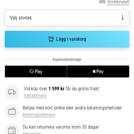
riktningsförändringar.
Storlekstabell
Hur
utförs
Välj storlek
det
korrekt,
var
Lägg i varukorg
används
det…
6. 8. 2026
•
9 min. läsning
Löparknä:
Vid köp över
1 599 kr
får du gratis frakt
Orsaker,
fraktalternativ
behandling
och
Betala med kort online eller andra betalningsmetoder
förebyggande
Betalningsalternativ
åtgärder
Du kan returnera varorna inom 30 dagar
Löparknä,
Returpolicy