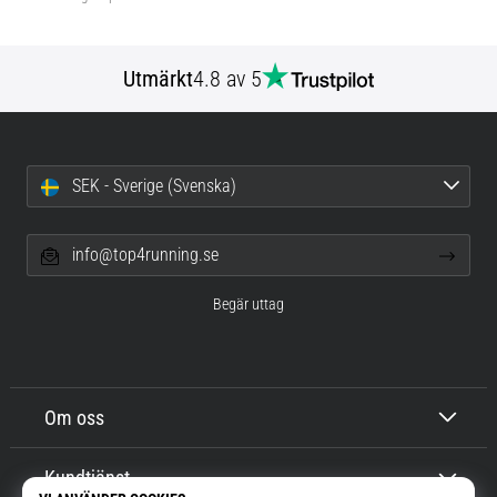
Utmärkt
4.8 av 5
SEK - Sverige (Svenska)
info@top4running.se
Begär uttag
Om oss
Kundtjänst