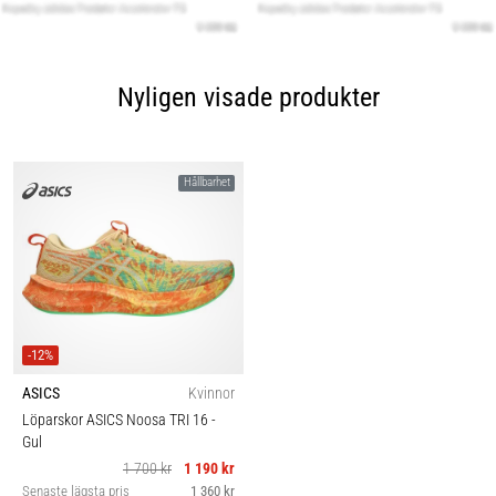
Nyligen visade produkter
Hållbarhet
-12%
ASICS
Kvinnor
Löparskor ASICS Noosa TRI 16
-
Gul
1 700 kr
1 190 kr
Senaste lägsta pris
1 360 kr