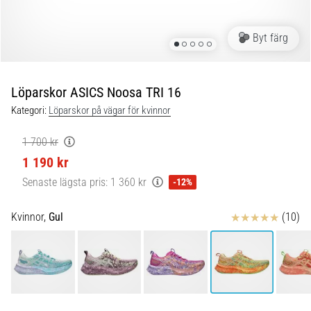
Blixtsnabb
löpning
och
Byt färg
beeptest:
Vad
är
Löparskor ASICS Noosa TRI 16
de
Kategori:
Löparskor på vägar för kvinnor
och
hur
1 700 kr
genomförs
1 190 kr
de?
Senaste lägsta pris:
1 360 kr
-12%
I
praktiken
Recensioner
Kvinnor,
Gul
(10)
testar
shuttle
run
snabbhet,
smidighet
och