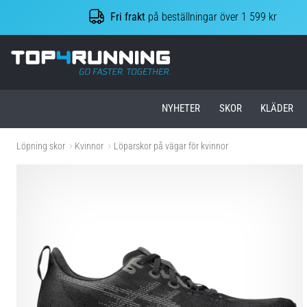
Fri frakt
på beställningar över 1 599 kr
Top4Running.se
NYHETER
SKOR
KLÄDER
Löpning skor
Kvinnor
Löparskor på vägar för kvinnor