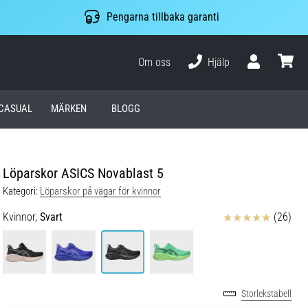
Pengarna tillbaka garanti
Om oss
Hjälp
varuko
CASUAL
MÄRKEN
BLOGG
Löparskor ASICS Novablast 5
Kategori:
Löparskor på vägar för kvinnor
Recensioner
Kvinnor,
Svart
(26)
Storlekstabell