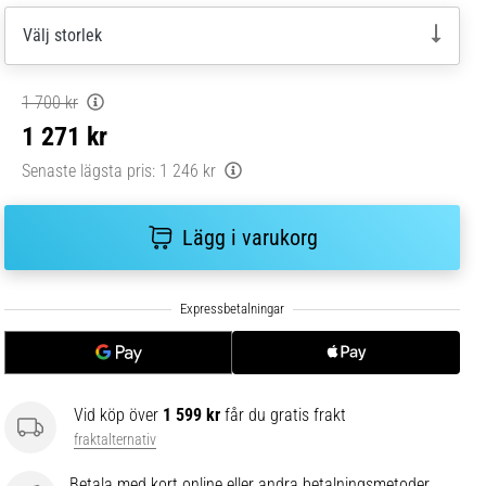
Välj storlek
1 700 kr
1 271 kr
Senaste lägsta pris:
1 246 kr
Lägg i varukorg
Vid köp över
1 599 kr
får du gratis frakt
fraktalternativ
Betala med kort online eller andra betalningsmetoder