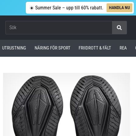
☀️ Summer Sale – upp till 60% rabatt.
HANDLA NU
Sök
UTRUSTNING
NÄRING FÖR SPORT
FRIIDROTT & FÄLT
REA