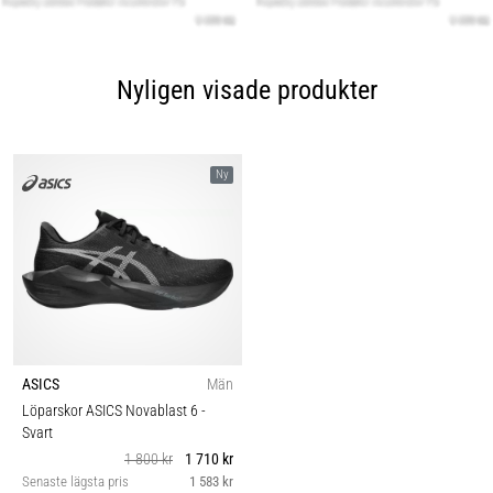
Nyligen visade produkter
Ny
ASICS
Män
Löparskor ASICS Novablast 6
-
Svart
1 800 kr
1 710 kr
Senaste lägsta pris
1 583 kr