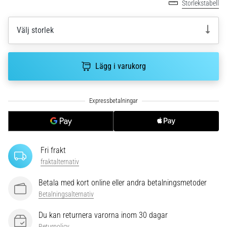
riktningsförändringar.
Storlekstabell
Hur
utförs
Välj storlek
det
korrekt,
var
Lägg i varukorg
används
det…
6. 8. 2026
•
9 min. läsning
Löparknä:
Fri frakt
Orsaker,
fraktalternativ
behandling
och
Betala med kort online eller andra betalningsmetoder
förebyggande
Betalningsalternativ
åtgärder
Du kan returnera varorna inom 30 dagar
Löparknä,
Returpolicy