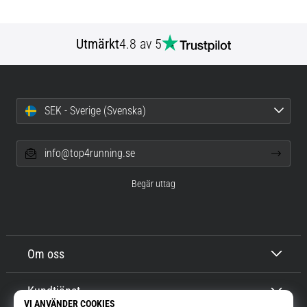
Utmärkt
4.8 av 5
SEK - Sverige (Svenska)
info@top4running.se
Begär uttag
Om oss
Kundtjänst