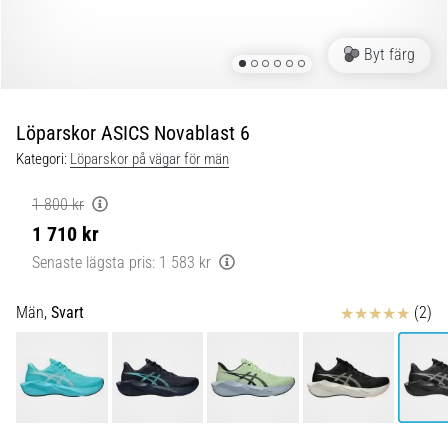
Blixtsnabb
löpning
och
Byt färg
beeptest:
Vad
är
Löparskor ASICS Novablast 6
de
Kategori:
Löparskor på vägar för män
och
hur
1 800 kr
genomförs
1 710 kr
de?
Senaste lägsta pris:
1 583 kr
I
praktiken
Recensioner
Män,
Svart
(2)
testar
shuttle
run
snabbhet,
smidighet
och