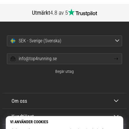
Utmärkt
4.8 av 5
SEK - Sverige (Svenska)
info@top4running.se
Begär uttag
Om oss
Kundtjänst