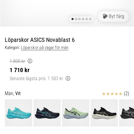
Blixtsnabb
löpning
och
Byt färg
beeptest:
Vad
är
Löparskor ASICS Novablast 6
de
Kategori:
Löparskor på vägar för män
och
hur
1 800 kr
genomförs
1 710 kr
de?
Senaste lägsta pris:
1 583 kr
I
praktiken
Recensioner
Män,
Vit
(2)
testar
shuttle
run
snabbhet,
smidighet
och