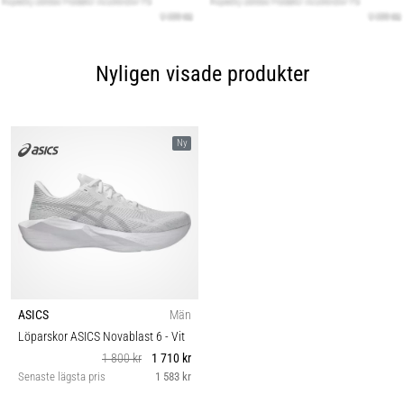
Nyligen visade produkter
Ny
ASICS
Män
Löparskor ASICS Novablast 6
- Vit
1 800 kr
1 710 kr
Senaste lägsta pris
1 583 kr