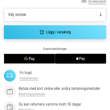
riktningsförändringar.
Storlekstabell
Hur
utförs
Välj storlek
det
korrekt,
var
Lägg i varukorg
används
det…
6. 8. 2026
•
9 min. läsning
Löparknä:
Fri frakt
Orsaker,
fraktalternativ
behandling
och
Betala med kort online eller andra betalningsmetoder
förebyggande
Betalningsalternativ
åtgärder
Du kan returnera varorna inom 30 dagar
Löparknä,
Returpolicy