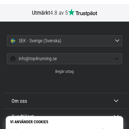
Utmärkt
4.8 av 5
SEK - Sverige (Svenska)
info@top4running.se
Begär uttag
Om oss
Kundtjänst