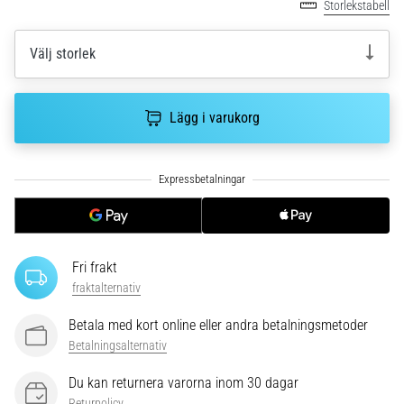
Storlekstabell
Vilka
är
de
Välj storlek
vanligaste…
Lägg i varukorg
5. 8. 2026
•
8 min. läsning
Plantar
fasciit:
Symptom,
orsaker
Fri frakt
och
fraktalternativ
behandling
Upplever
Betala med kort online eller andra betalningsmetoder
du
Betalningsalternativ
skarp
Du kan returnera varorna inom 30 dagar
hälsmärta
Returpolicy