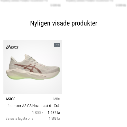
Nyligen visade produkter
Ny
ASICS
Män
Löparskor ASICS Novablast 6
- Grå
1 800 kr
1 682 kr
Senaste lägsta pris
1 583 kr