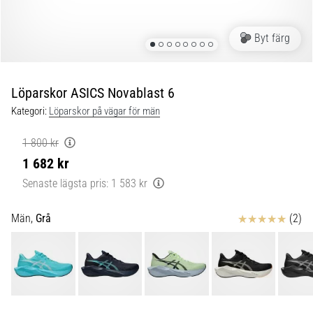
under
och
efter
Byt färg
löpning
Knäsmärta
drabbar
Löparskor ASICS Novablast 6
alla
Kategori:
Löparskor på vägar för män
löpare
minst
1 800 kr
en
1 682 kr
gång
i
Senaste lägsta pris:
1 583 kr
livet,
oavsett
Recensioner
Män,
Grå
(2)
om
du
är
amatör
eller
proffs.