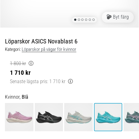
Blixtsnabb
löpning
och
Byt färg
beeptest:
Vad
är
Löparskor ASICS Novablast 6
de
Kategori:
Löparskor på vägar för kvinnor
och
hur
1 800 kr
genomförs
1 710 kr
de?
Senaste lägsta pris:
1 710 kr
I
praktiken
Kvinnor,
Blå
testar
shuttle
run
snabbhet,
smidighet
och