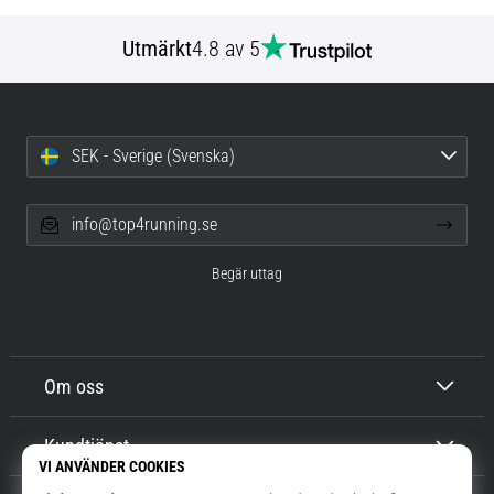
Utmärkt
4.8 av 5
SEK - Sverige (Svenska)
info@top4running.se
Begär uttag
Om oss
Kundtjänst