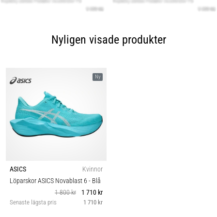
Nyligen visade produkter
Ny
ASICS
Kvinnor
Löparskor ASICS Novablast 6
- Blå
1 800 kr
1 710 kr
Senaste lägsta pris
1 710 kr