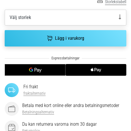
riktningsförändringar.
Storlekstabell
Hur
utförs
Välj storlek
det
korrekt,
var
Lägg i varukorg
används
det…
6. 8. 2026
•
9 min. läsning
Löparknä:
Fri frakt
Orsaker,
fraktalternativ
behandling
och
Betala med kort online eller andra betalningsmetoder
förebyggande
Betalningsalternativ
åtgärder
Du kan returnera varorna inom 30 dagar
Löparknä,
Returpolicy