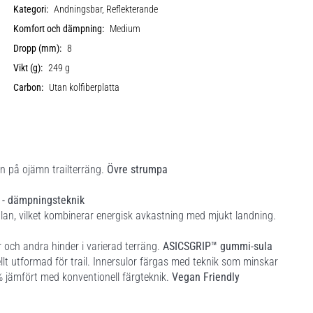
Kategori:
Andningsbar, Reflekterande
Komfort och dämpning:
Medium
Dropp (mm):
8
Vikt (g):
249 g
Carbon:
Utan kolfiberplatta
n på ojämn trailterräng.
Övre strumpa
- dämpningsteknik
lan, vilket kombinerar energisk avkastning med mjukt landning.
 och andra hinder i varierad terräng.
ASICSGRIP™ gummi-sula
llt utformad för trail. Innersulor färgas med teknik som minskar
% jämfört med konventionell färgteknik.
Vegan Friendly