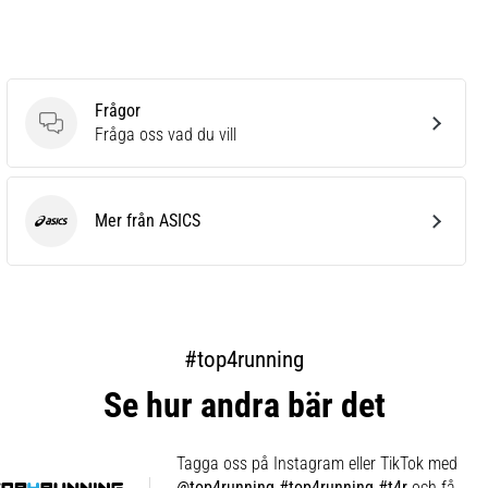
Frågor
Frågor
Fråga oss vad du vill
Mer från ASICS
ASICS
#top4running
Se hur andra bär det
Tagga oss på Instagram eller TikTok med
@top4running #top4running #t4r
och få