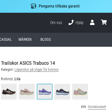
Pengarna tillbaka garanti
Om oss
Hjälp
varuko
CASUAL
MÄRKEN
BLOGG
Trailskor ASICS Trabuco 14
Kategori:
Löparskor på stigar för kvinnor
Kvinnor,
Lila
Storlekstabell