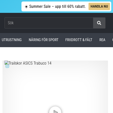
☀️ Summer Sale – upp till 60% rabatt.
HANDLA NU
Sök
UTRUSTNING
NÄRING FÖR SPORT
FRIIDROTT & FÄLT
REA