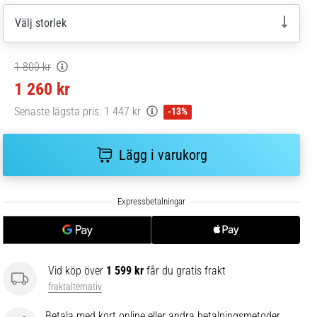
Välj storlek
1 800 kr
1 260 kr
Senaste lägsta pris:
1 447 kr
-13%
Lägg i varukorg
Vid köp över
1 599 kr
får du gratis frakt
fraktalternativ
Betala med kort online eller andra betalningsmetoder