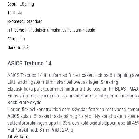
Sport:
Löpning
Trail:
Ja
Skobredd:
Standard
Hållbarhet:
Produkten tillverkat av hållbara material
Färg:
Lila
Garanti:
2 år
ASICS Trabuco 14
ASICS Trabuco 14 är utformad för ett säkert och ostört löpning äve
Lätt, andningsbar nätminskar behovet av lager.
Snekring
Elastisk ficka på skodämmet hindrar att de lossnar.
FF BLAST MAX 
En av våra mest energirika skummedel som är integrerad i mellansu
Rock Plate-skydd
Har en flexibel konstruktion som skyddar fötterna mot vassa stenar
ASICS
sulan för säkert fäste på högfria ytor. Ny konstruktion specie
vattenförbrukningen upp till 33% och koldioxidutsläppen upp till 45
Häl-/tåskillnad:
8 mm
Vikt:
249 g
Tillverkare