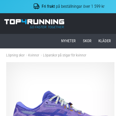
Fri frakt
på beställningar över 1 599 kr
Top4Running.se
NYHETER
SKOR
KLÄDER
Löpning skor
Kvinnor
Löparskor på stigar för kvinnor