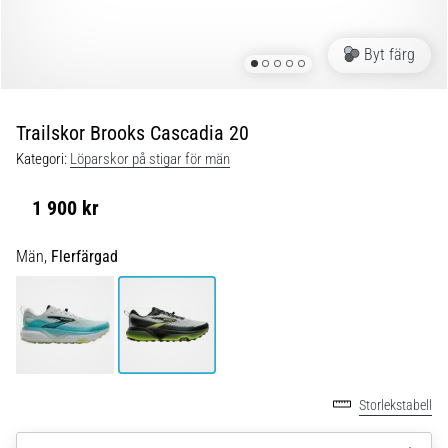
under
och
efter
Byt färg
löpning
Knäsmärta
drabbar
Trailskor Brooks Cascadia 20
alla
Kategori:
Löparskor på stigar för män
löpare
minst
1 900 kr
en
gång
Män,
Flerfärgad
i
livet,
oavsett
om
du
är
amatör
Storlekstabell
eller
proffs.