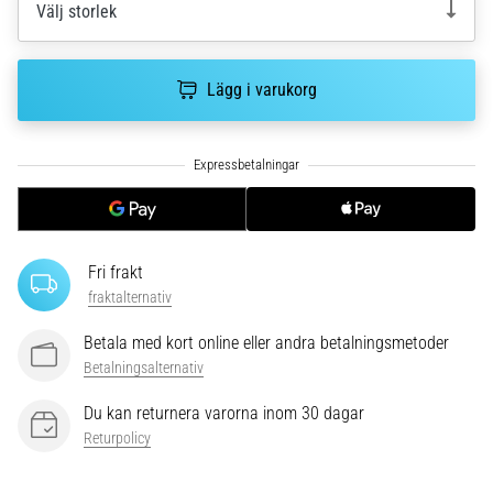
Vilka
Välj storlek
är
de
vanligaste…
Lägg i varukorg
5. 8. 2026
•
8 min. läsning
Plantar
fasciit:
Fri frakt
Symptom,
fraktalternativ
orsaker
och
Betala med kort online eller andra betalningsmetoder
behandling
Betalningsalternativ
Upplever
Du kan returnera varorna inom 30 dagar
du
Returpolicy
skarp
hälsmärta