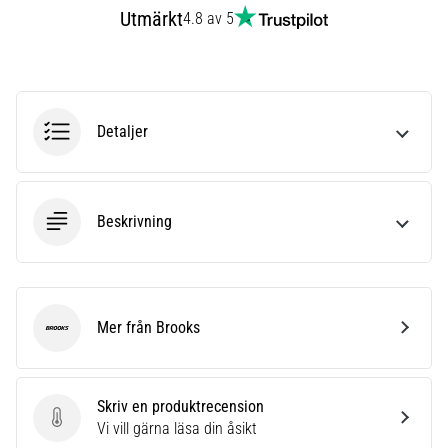
under
Utmärkt
4.8 av 5
eller
efter
löpning?
En
av
Detaljer
de
vanligaste
orsakerna
är
plantar
Beskrivning
fasciit.
Vad
beror
det…
Mer från Brooks
Brooks
Visa
alla
Skriv en produktrecension
artiklar
Skriv en produktrecension
Vi vill gärna läsa din åsikt