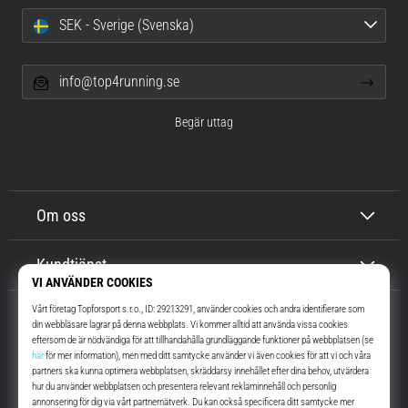
SEK - Sverige (Svenska)
info@top4running.se
Begär uttag
Om oss
Kundtjänst
Top4Running.se
I mer än 16 år vi har vi motiverat dig att gå ut och springa. Snabbare. Med