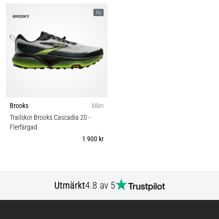
Ny
Brooks
Män
Trailskor Brooks Cascadia 20
-
Flerfärgad
1 900 kr
Utmärkt
4.8 av 5