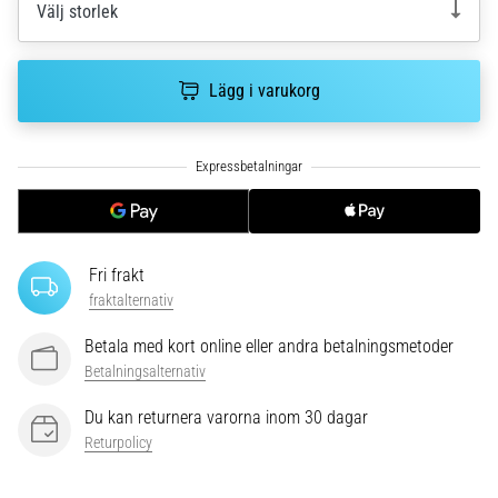
riktningsförändringar.
Välj storlek
Hur
utförs
det
Lägg i varukorg
korrekt,
var
används
det…
6. 8. 2026
•
Fri frakt
9 min. läsning
fraktalternativ
Löparknä:
Betala med kort online eller andra betalningsmetoder
Orsaker,
Betalningsalternativ
behandling
och
Du kan returnera varorna inom 30 dagar
förebyggande
Returpolicy
åtgärder
Löparknä,