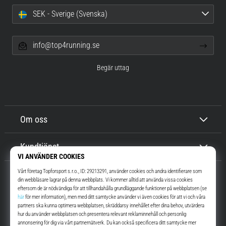
SEK - Sverige (Svenska)
info@top4running.se
Begär uttag
Om oss
Kundtjänst
Top4Running.se
I mer än 16 år vi har vi motiverat dig att gå ut och springa. Snabbare. Med