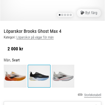
Blixtsnabb
löpning
och
Byt färg
beeptest:
Vad
är
Löparskor Brooks Ghost Max 4
de
Kategori:
Löparskor på vägar för män
och
hur
2 000 kr
genomförs
de?
Män,
Svart
I
praktiken
testar
shuttle
run
snabbhet,
smidighet
Storlekstabell
och