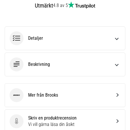
även
Utmärkt
4.8 av 5
känt
som
iliotibialbandssyndrom
(ITBS),
är
Detaljer
ett
mycket
vanligt
hälsoproblem
Beskrivning
som
löpare
drabbas
av.
Vad…
Mer från Brooks
Brooks
Visa
Skriv en produktrecension
alla
Skriv en produktrecension
Vi vill gärna läsa din åsikt
artiklar