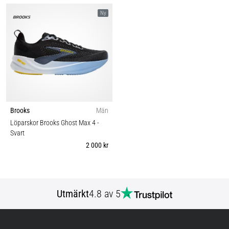
Ny
Brooks
Män
Löparskor Brooks Ghost Max 4
-
Svart
2 000 kr
Utmärkt
4.8 av 5