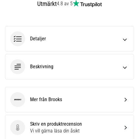
Utmärkt
4.8 av 5
även
känt
som
iliotibialbandssyndrom
(ITBS),
är
Detaljer
ett
mycket
vanligt
hälsoproblem
Beskrivning
som
löpare
drabbas
av.
Mer från Brooks
Vad…
Brooks
Visa
Skriv en produktrecension
alla
Skriv en produktrecension
Vi vill gärna läsa din åsikt
artiklar