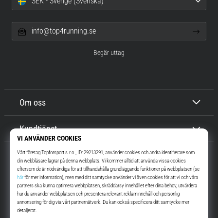
SEK - Sverige (Svenska)
info@top4running.se
Begär uttag
Om oss
Kundtjänst
Top4Running.se
I mer än 16 år vi har vi motiverat dig att gå ut och springa. Snabbare. Med
oss. Varje dag.