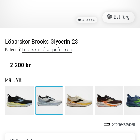
Blixtsnabb
löpning
och
Byt färg
beeptest:
Vad
är
Löparskor Brooks Glycerin 23
de
Kategori:
Löparskor på vägar för män
och
hur
2 200 kr
genomförs
de?
Män,
Vit
I
praktiken
testar
shuttle
run
snabbhet,
Storlekstabell
smidighet
och