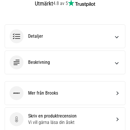
Utmärkt
4.8 av 5
även
känt
som
iliotibialbandssyndrom
(ITBS),
är
Detaljer
ett
mycket
vanligt
hälsoproblem
Beskrivning
som
löpare
drabbas
av.
Mer från Brooks
Vad…
Brooks
Visa
Skriv en produktrecension
alla
Skriv en produktrecension
Vi vill gärna läsa din åsikt
artiklar