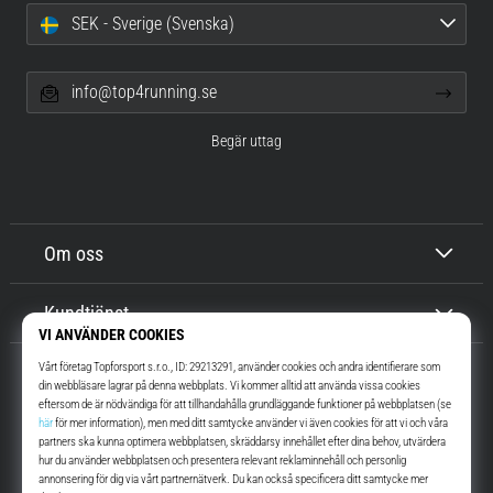
SEK - Sverige (Svenska)
info@top4running.se
Begär uttag
Om oss
Kundtjänst
Top4Running.se
I mer än 16 år vi har vi motiverat dig att gå ut och springa. Snabbare. Med
oss. Varje dag.