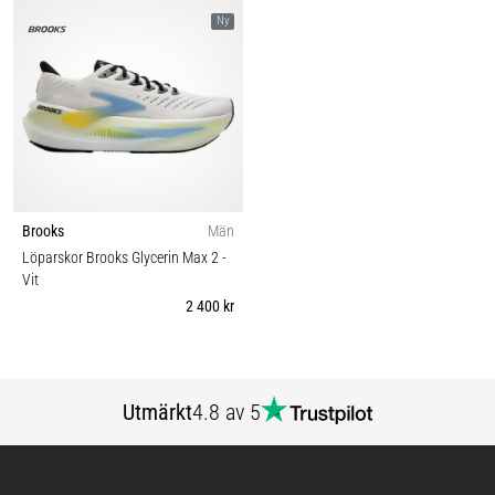
Ny
Brooks
Män
Löparskor Brooks Glycerin Max 2
-
Vit
2 400 kr
Utmärkt
4.8 av 5