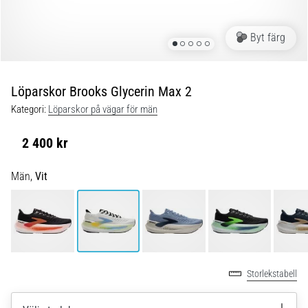
Blixtsnabb
löpning
och
Byt färg
beeptest:
Vad
är
Löparskor Brooks Glycerin Max 2
de
Kategori:
Löparskor på vägar för män
och
hur
2 400 kr
genomförs
de?
Män,
Vit
I
praktiken
testar
shuttle
run
snabbhet,
Storlekstabell
smidighet
och