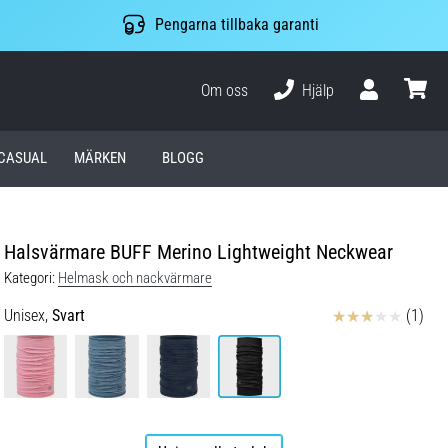
Pengarna tillbaka garanti
Om oss
Hjälp
varuko
CASUAL
MÄRKEN
BLOGG
Halsvärmare BUFF Merino Lightweight Neckwear
Kategori:
Helmask och nackvärmare
Recensioner
Unisex,
Svart
(1)