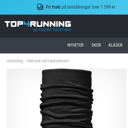
Fri frakt
på beställningar över 1 599 kr
Top4Running.se
NYHETER
SKOR
KLÄDER
Utrustning
Helmask och nackvärmare