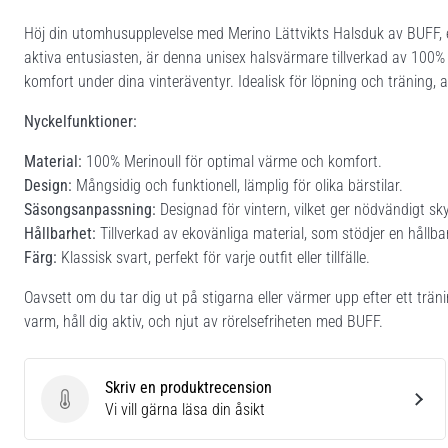
Höj din utomhusupplevelse med Merino Lättvikts Halsduk av BUFF, en
aktiva entusiasten, är denna unisex halsvärmare tillverkad av 100%
komfort under dina vinteräventyr. Idealisk för löpning och träning, 
Nyckelfunktioner:
Material:
100% Merinoull för optimal värme och komfort.
Design:
Mångsidig och funktionell, lämplig för olika bärstilar.
Säsongsanpassning:
Designad för vintern, vilket ger nödvändigt sk
Hållbarhet:
Tillverkad av ekovänliga material, som stödjer en hållbar 
Färg:
Klassisk svart, perfekt för varje outfit eller tillfälle.
Oavsett om du tar dig ut på stigarna eller värmer upp efter ett trän
varm, håll dig aktiv, och njut av rörelsefriheten med BUFF.
Skriv en produktrecension
Skriv en produktrecension
Vi vill gärna läsa din åsikt