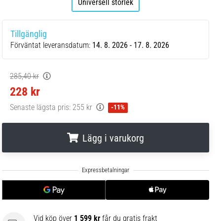
Universell storlek
Tillgänglig
Förväntat leveransdatum:
14. 8. 2026 - 17. 8. 2026
285,40 kr
228 kr
Senaste lägsta pris:
255 kr
-11%
Lägg i varukorg
.
.
.
Vid köp över
1 599 kr
får du gratis frakt