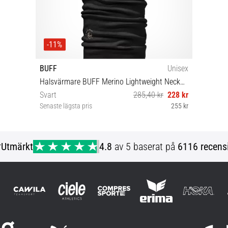
-11%
BUFF
Unisex
Halsvärmare BUFF Merino Lightweight Neckwear
Svart
285,40 kr
228 kr
Senaste lägsta pris
255 kr
Universell storlek
r
Utmärkt
4.8
av 5 baserat på
6116 recens