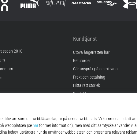
Kundtjänst
st sedan 2010
Utöva ångerrätten här
ram
Returorder
program
Gör anspråk på defekt vara
Frakt och betalning
am
Hitta rätt storlek
Kontakt
lningar
FAQ
kor
Sekretesspolicy
© 2010 – 2026
Top4Running.se