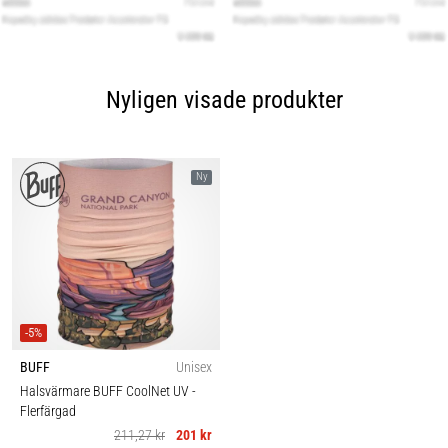
Nyligen visade produkter
Ny
-5%
BUFF
Unisex
Halsvärmare BUFF CoolNet UV
-
Flerfärgad
211,27 kr
201 kr