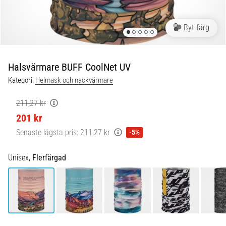
under
och
efter
Byt färg
löpning
Knäsmärta
drabbar
Halsvärmare BUFF CoolNet UV
alla
Kategori:
Helmask och nackvärmare
löpare
minst
211,27 kr
en
201 kr
gång
i
Senaste lägsta pris:
211,27 kr
-5%
livet,
oavsett
Unisex,
Flerfärgad
om
du
är
amatör
eller
proffs.