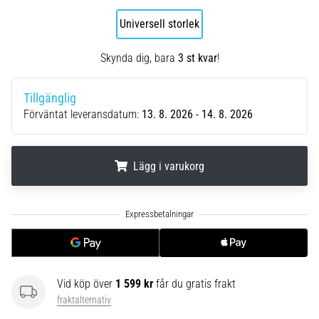
Vilka
är
Universell storlek
de
vanligaste…
Skynda dig, bara
3 st kvar
!
5. 8. 2026
Tillgänglig
•
Förväntat leveransdatum:
13. 8. 2026 - 14. 8. 2026
8 min. läsning
Plantar
fasciit:
Lägg i varukorg
Symptom,
orsaker
.
.
.
och
behandling
Upplever
du
Vid köp över
1 599 kr
får du gratis frakt
skarp
fraktalternativ
hälsmärta