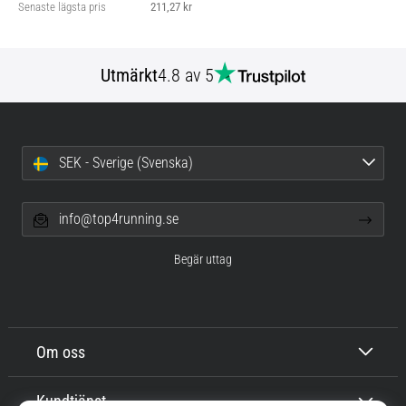
Senaste lägsta pris
211,27 kr
Utmärkt
4.8 av 5
SEK - Sverige (Svenska)
info@top4running.se
Begär uttag
Om oss
Kundtjänst