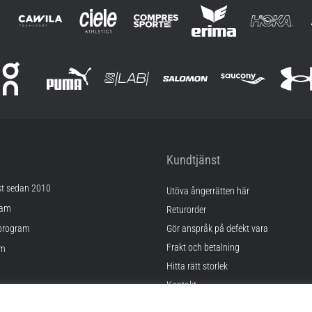
Kundtjänst
st sedan 2010
Utöva ångerrätten här
ram
Returorder
program
Gör anspråk på defekt vara
Frakt och betalning
am
Hitta rätt storlek
Kontakt
lningar
FAQ
kor