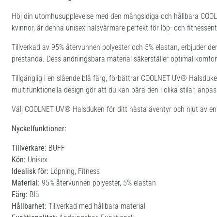
Höj din utomhusupplevelse med den mångsidiga och hållbara COO
kvinnor, är denna unisex halsvärmare perfekt för löp- och fitnessentu
Tillverkad av 95% återvunnen polyester och 5% elastan, erbjuder d
prestanda. Dess andningsbara material säkerställer optimal komfort, 
Tillgänglig i en slående blå färg, förbättrar COOLNET UV® Halsduke
multifunktionella design gör att du kan bära den i olika stilar, anpas
Välj COOLNET UV® Halsduken för ditt nästa äventyr och njut av en p
Nyckelfunktioner:
Tillverkare:
BUFF
Kön:
Unisex
Idealisk för:
Löpning, Fitness
Material:
95% återvunnen polyester, 5% elastan
Färg:
Blå
Hållbarhet:
Tillverkad med hållbara material