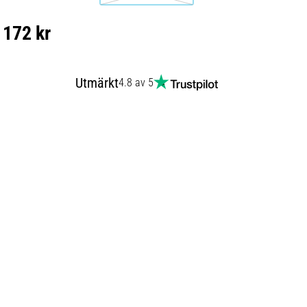
172 kr
Utmärkt
4.8 av 5