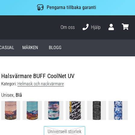
Pengarna tillbaka garanti
Om oss
Hjälp
varuko
CASUAL
MÄRKEN
BLOGG
Halsvärmare BUFF CoolNet UV
Kategori:
Helmask och nackvärmare
Unisex,
Blå
Universell storlek