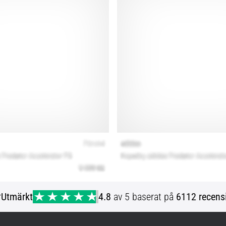
r
Utmärkt
4.8
av 5 baserat på
6112 recens