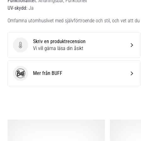
Funktionalitet:
Andningsbar, Funktionell
UV-skydd:
Ja
Omfamna utomhuslivet med självförtroende och stil, och vet att d
Skriv en produktrecension
Skriv en produktrecension
Vi vill gärna läsa din åsikt
Mer från BUFF
BUFF