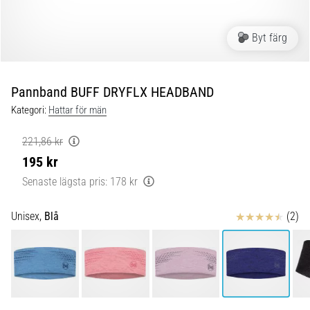
Löparknä:
Orsaker,
behandling
Byt färg
och
förebyggande
åtgärder
Pannband BUFF DRYFLX HEADBAND
Löparknä,
Kategori:
Hattar för män
även
känt
221,86 kr
som
195 kr
iliotibialbandssyndrom
Senaste lägsta pris:
178 kr
(ITBS),
är
ett
Recensioner
Unisex,
Blå
(2)
mycket
vanligt
hälsoproblem
som
löpare
drabbas