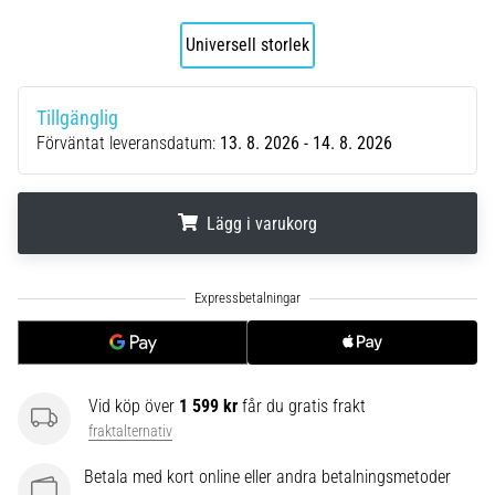
av.
Vad…
Universell storlek
6. 8. 2026
Tillgänglig
•
Förväntat leveransdatum:
13. 8. 2026 - 14. 8. 2026
10 min. läsning
Löparskor
med
Lägg i varukorg
mer
dämpning
.
.
.
Vilka
är
TOP-
modellerna
av
Vid köp över
1 599 kr
får du gratis frakt
löparskor
fraktalternativ
med
högre
Betala med kort online eller andra betalningsmetoder