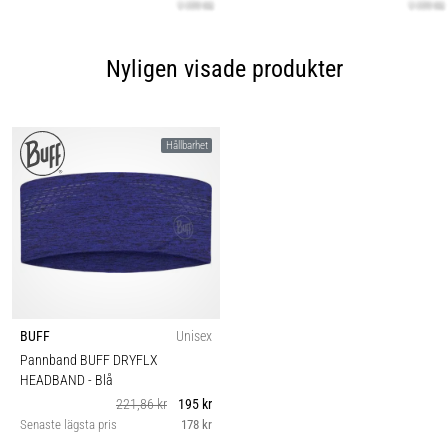
Nyligen visade produkter
Hållbarhet
BUFF
Unisex
Pannband BUFF DRYFLX
HEADBAND
- Blå
221,86 kr
195 kr
Senaste lägsta pris
178 kr