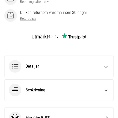
dämpning?
Betalningsalternativ
Upptäck
dämpade
Du kan returnera varorna inom 30 dagar
skor
Returpolicy
för
landsväg
och
Utmärkt
4.8 av 5
trail
och
njut
av
den…
Detaljer
Visa
alla
Beskrivning
artiklar
Mer från BUFF