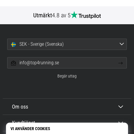
Utmärkt
4.8 av 5
SEK - Sverige (Svenska)
info@top4running.se
Begär uttag
Om oss
Kundtjänst