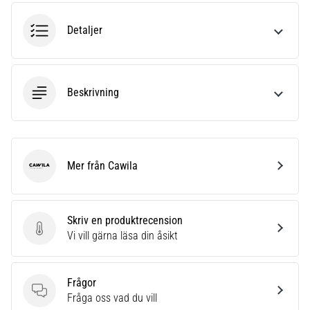
Vilka
är
Detaljer
de
vanligaste…
Beskrivning
5. 8. 2026
•
8 min. läsning
Plantar
fasciit:
Mer från Cawila
Cawila
Symptom,
orsaker
och
Skriv en produktrecension
behandling
Skriv en produktrecension
Vi vill gärna läsa din åsikt
Upplever
du
skarp
Frågor
hälsmärta
Frågor
Fråga oss vad du vill