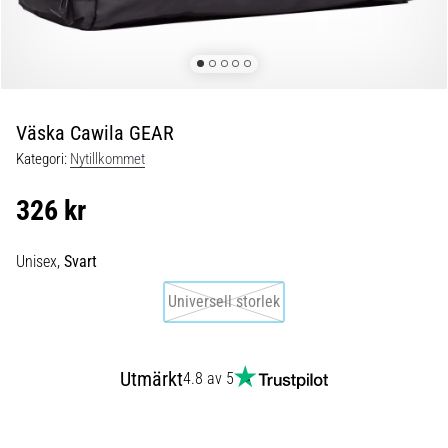
under
och
efter
löpning
Knäsmärta
drabbar
Väska Cawila GEAR
alla
Kategori:
Nytillkommet
löpare
minst
326 kr
en
gång
i
Unisex,
Svart
livet,
Universell storlek
oavsett
om
du
är
Utmärkt
4.8 av 5
amatör
eller
proffs.