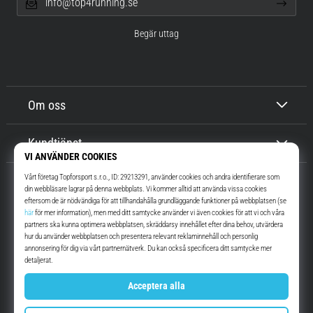
info@top4running.se
Begär uttag
Om oss
Kundtjänst
Top4Running.se
I mer än 16 år vi har vi motiverat dig att gå ut och springa. Snabbare. Med
oss. Varje dag.
Instagram
YouTube