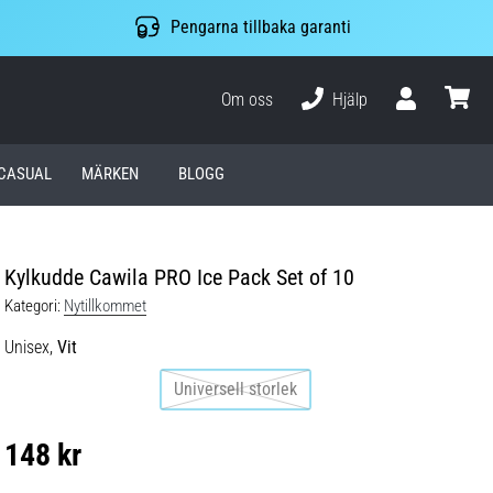
Pengarna tillbaka garanti
Om oss
Hjälp
varuko
CASUAL
MÄRKEN
BLOGG
Kylkudde Cawila PRO Ice Pack Set of 10
Kategori:
Nytillkommet
Unisex,
Vit
Universell storlek
148 kr