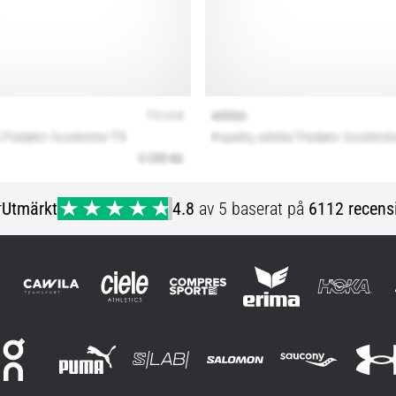
r
Utmärkt
4.8
av 5 baserat på
6112 recens