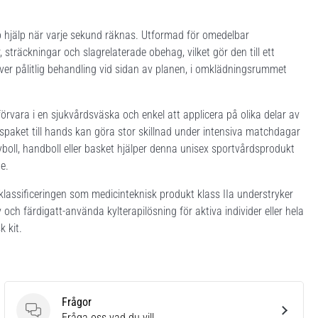
b hjälp när varje sekund räknas. Utformad för omedelbar
sträckningar och slagrelaterade obehag, vilket gör den till ett
över pålitlig behandling vid sidan av planen, i omklädningsrummet
örvara i en sjukvårdsväska och enkel att applicera på olika delar av
 ispaket till hands kan göra stor skillnad under intensiva matchdagar
leyboll, handboll eller basket hjälper denna unisex sportvårdsprodukt
e.
klassificeringen som medicinteknisk produkt klass IIa understryker
 och färdigatt-använda kylterapilösning för aktiva individer eller hela
k kit.
Frågor
Frågor
Fråga oss vad du vill