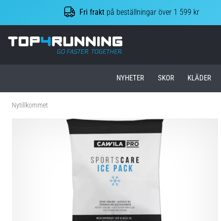
Fri frakt
på beställningar över 1 599 kr
Top4Running.se
NYHETER
SKOR
KLÄDER
Nytillkommet