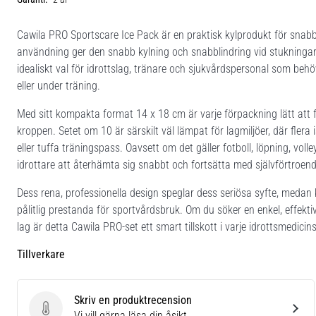
Cawila PRO Sportscare Ice Pack är en praktisk kylprodukt för snab
användning ger den snabb kylning och snabblindring vid stukningar, 
idealiskt val för idrottslag, tränare och sjukvårdspersonal som beh
eller under träning.
Med sitt kompakta format 14 x 18 cm är varje förpackning lätt att f
kroppen. Setet om 10 är särskilt väl lämpat för lagmiljöer, där flera
eller tuffa träningspass. Oavsett om det gäller fotboll, löpning, vol
idrottare att återhämta sig snabbt och fortsätta med självförtroend
Dess rena, professionella design speglar dess seriösa syfte, medan 
pålitlig prestanda för sportvårdsbruk. Om du söker en enkel, effektiv
lag är detta Cawila PRO-set ett smart tillskott i varje idrottsmedicins
Tillverkare
Skriv en produktrecension
Skriv en produktrecension
Vi vill gärna läsa din åsikt