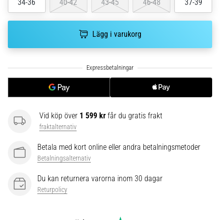
riktningsförändringar.
34-36
40-42
43-45
46-48
37-39
Hur
utförs
det
Lägg i varukorg
korrekt,
var
används
det…
6. 8. 2026
Vid köp över
1 599 kr
får du gratis frakt
•
9 min. läsning
fraktalternativ
Löparknä:
Betala med kort online eller andra betalningsmetoder
Orsaker,
Betalningsalternativ
behandling
och
Du kan returnera varorna inom 30 dagar
förebyggande
Returpolicy
åtgärder
Löparknä,