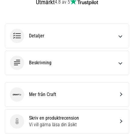
Utmärkt
4.8 av 5
även
känt
som
iliotibialbandssyndrom
(ITBS),
Detaljer
är
ett
mycket
vanligt
Beskrivning
hälsoproblem
som
löpare
drabbas
av.
Mer från Craft
Vad…
Craft
Visa
Skriv en produktrecension
Skriv en produktrecension
alla
Vi vill gärna läsa din åsikt
artiklar