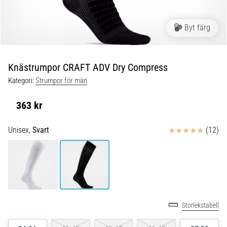
Blixtsnabb
löpning
och
Byt färg
beeptest:
Vad
är
Knästrumpor CRAFT ADV Dry Compress
de
Kategori:
Strumpor för män
och
hur
363 kr
genomförs
de?
Recensioner
Unisex,
Svart
(12)
I
praktiken
testar
shuttle
run
snabbhet,
smidighet
Storlekstabell
och