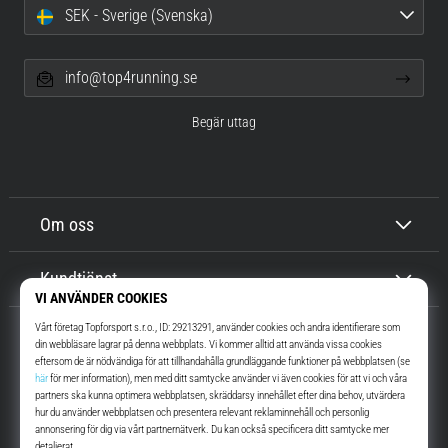
SEK - Sverige (Svenska)
info@top4running.se
Begär uttag
Om oss
Kundtjänst
Top4Running.se
I mer än 16 år vi har vi motiverat dig att gå ut och springa. Snabbare. Med
oss. Varje dag.