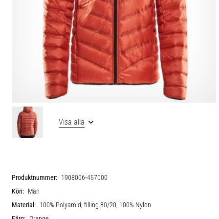
Visa alla
Produktnummer:
1908006-457000
Kön:
Män
Material:
100% Polyamid; filling 80/20; 100% Nylon
Färg:
Orange