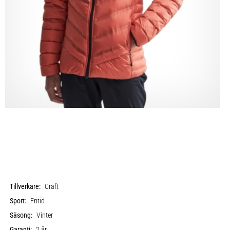
Tillverkare:
Craft
Sport:
Fritid
Säsong:
Vinter
Garanti:
2 år