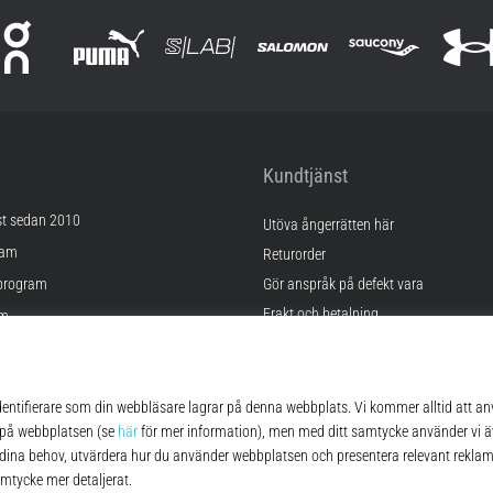
Kundtjänst
st sedan 2010
Utöva ångerrätten här
ram
Returorder
program
Gör anspråk på defekt vara
Frakt och betalning
am
Hitta rätt storlek
Kontakt
lningar
FAQ
kor
Sekretesspolicy