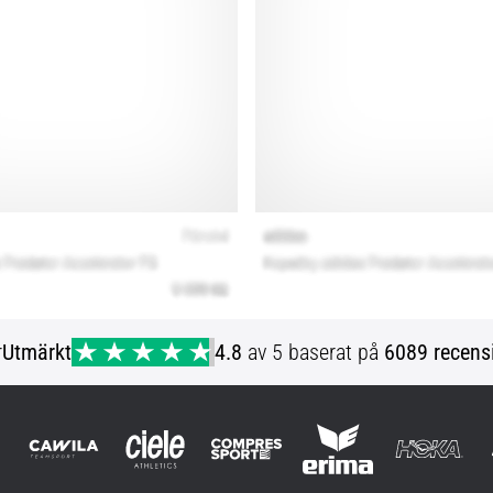
r
Utmärkt
4.8
av 5 baserat på
6089 recens