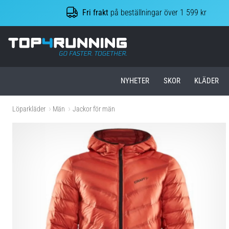
Fri frakt
på beställningar över 1 599 kr
Top4Running.se
NYHETER
SKOR
KLÄDER
Löparkläder
Män
Jackor för män