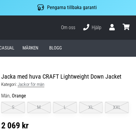
Pengarna tillbaka garanti
Om oss
Hjälp
varuko
CASUAL
MÄRKEN
BLOGG
Jacka med huva CRAFT Lightweight Down Jacket
Kategori:
Jackor för män
Män,
Orange
S
M
L
XL
XXL
2 069 kr