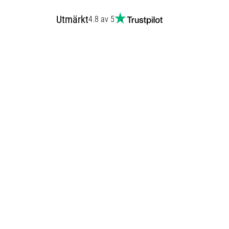
Utmärkt
4.8 av 5