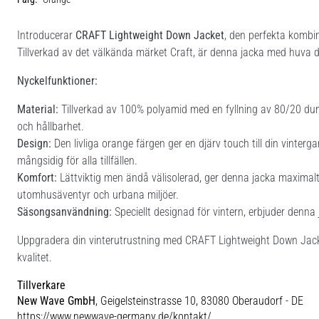
Introducerar
CRAFT Lightweight Down Jacket
, den perfekta kombi
Tillverkad av det välkända märket Craft, är denna jacka med huva 
Nyckelfunktioner:
Material:
Tillverkad av 100% polyamid med en fyllning av 80/20 dun 
och hållbarhet.
Design:
Den livliga orange färgen ger en djärv touch till din vint
mångsidig för alla tillfällen.
Komfort:
Lättviktig men ändå välisolerad, ger denna jacka maximalt 
utomhusäventyr och urbana miljöer.
Säsongsanvändning:
Speciellt designad för vintern, erbjuder denna
Uppgradera din vinterutrustning med CRAFT Lightweight Down Jacke
kvalitet.
Tillverkare
New Wave GmbH
, Geigelsteinstrasse 10, 83080 Oberaudorf - DE
https://www.newwave-germany.de/kontakt/