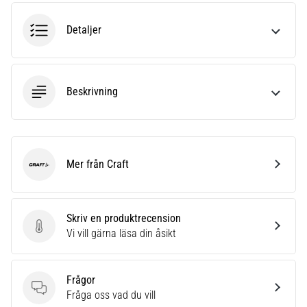
riktningsförändringar.
Hur
Detaljer
utförs
det
korrekt,
var
Beskrivning
används
det…
6. 8. 2026
•
Mer från Craft
Craft
9 min. läsning
Löparknä:
Orsaker,
Skriv en produktrecension
behandling
Skriv en produktrecension
Vi vill gärna läsa din åsikt
och
förebyggande
åtgärder
Frågor
Frågor
Fråga oss vad du vill
Löparknä,