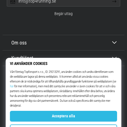
info@top4running.se
Begär uttag
Om oss
Kundtjänst
Top4Running.se
I mer än 16 år vi har vi motiverat dig att gå ut och springa. Snabbare. Med
oss. Varje dag.
Instagram
YouTube