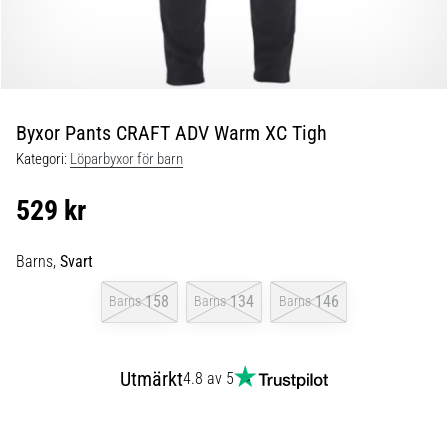
Blixtsnabb
löpning
och
beeptest:
Vad
är
Byxor Pants CRAFT ADV Warm XC Tigh
de
Kategori:
Löparbyxor för barn
och
hur
529 kr
genomförs
de?
Barns,
Svart
I
praktiken
158
134
146
Barns
Barns
Barns
testar
shuttle
run
Utmärkt
4.8 av 5
snabbhet,
smidighet
och