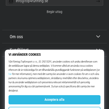
info@top4running.se
Begär uttag
Om oss
Kundtjänst
Top4Running.se
I mer än 16 år vi har vi motiverat dig att gå ut och springa. Snabbare. Med
oss. Varje dag.
Instagram
YouTube