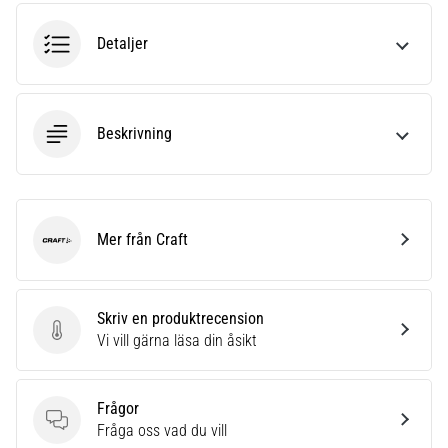
riktningsförändringar.
Hur
Detaljer
utförs
det
korrekt,
var
Beskrivning
används
det…
6. 8. 2026
•
Mer från Craft
Craft
9 min. läsning
Löparknä:
Orsaker,
Skriv en produktrecension
behandling
Skriv en produktrecension
Vi vill gärna läsa din åsikt
och
förebyggande
åtgärder
Frågor
Frågor
Fråga oss vad du vill
Löparknä,