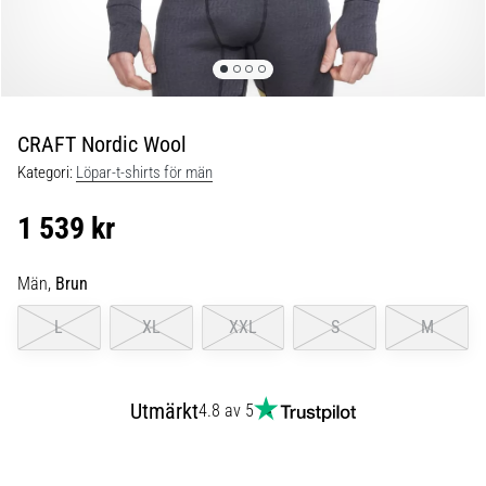
Blixtsnabb
löpning
och
beeptest:
Vad
är
CRAFT Nordic Wool
de
Kategori:
Löpar-t-shirts för män
och
hur
1 539 kr
genomförs
de?
Män,
Brun
I
praktiken
L
XL
XXL
S
M
testar
shuttle
run
Utmärkt
4.8 av 5
snabbhet,
smidighet
och