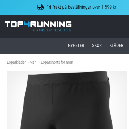
Fri frakt
på beställningar över 1 599 kr
Top4Running.se
NYHETER
SKOR
KLÄDER
Löparkläder
Män
Löparshorts för män