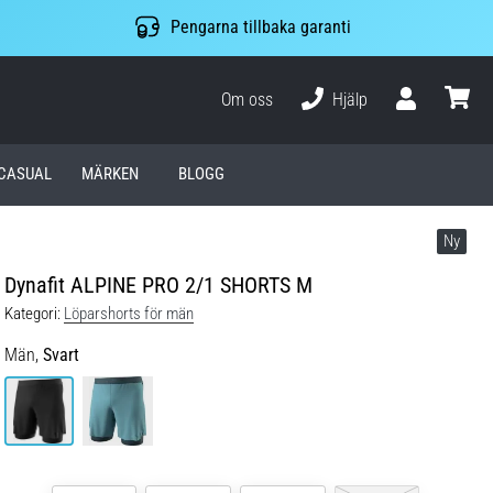
Pengarna tillbaka garanti
Om oss
Hjälp
varuko
CASUAL
MÄRKEN
BLOGG
Ny
Dynafit ALPINE PRO 2/1 SHORTS M
Kategori:
Löparshorts för män
Män,
Svart