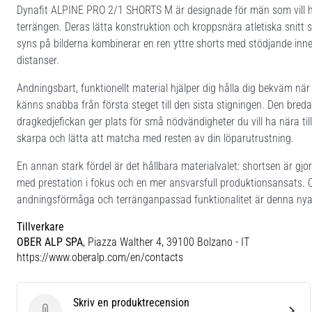
Dynafit ALPINE PRO 2/1 SHORTS M är designade för män som vill ha m
terrängen. Deras lätta konstruktion och kroppsnära atletiska snitt 
syns på bilderna kombinerar en ren yttre shorts med stödjande inne
distanser.
Andningsbart, funktionellt material hjälper dig hålla dig bekväm nä
känns snabba från första steget till den sista stigningen. Den bre
dragkedjefickan ger plats för små nödvändigheter du vill ha nära till
skarpa och lätta att matcha med resten av din löparutrustning.
En annan stark fördel är det hållbara materialvalet: shortsen är gj
med prestation i fokus och en mer ansvarsfull produktionsansats. Om
andningsförmåga och terränganpassad funktionalitet är denna nya 
Tillverkare
OBER ALP SPA
, Piazza Walther 4, 39100 Bolzano - IT
https://www.oberalp.com/en/contacts
Skriv en produktrecension