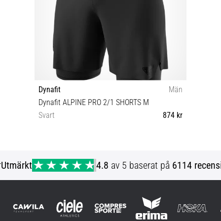
Dynafit
Män
Dynafit ALPINE PRO 2/1 SHORTS M
Svart
874 kr
S M L
r
Utmärkt
4.8
av 5 baserat på
6114 recens