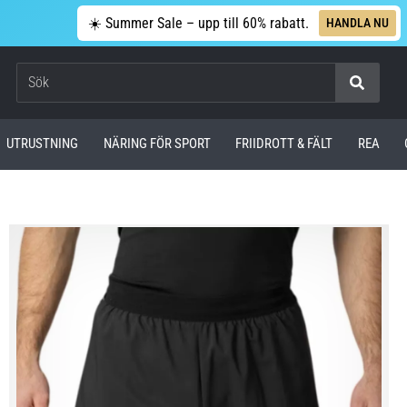
☀️ Summer Sale – upp till 60% rabatt.
HANDLA NU
Sök
UTRUSTNING
NÄRING FÖR SPORT
FRIIDROTT & FÄLT
REA