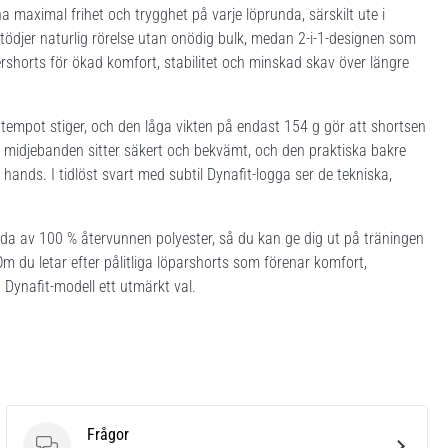
aximal frihet och trygghet på varje löprunda, särskilt ute i
stödjer naturlig rörelse utan onödig bulk, medan 2-i-1-designen som
rshorts för ökad komfort, stabilitet och minskad skav över längre
r tempot stiger, och den låga vikten på endast 154 g gör att shortsen
da midjebanden sitter säkert och bekvämt, och den praktiska bakre
 hands. I tidlöst svart med subtil Dynafit-logga ser de tekniska,
orda av 100 % återvunnen polyester, så du kan ge dig ut på träningen
 du letar efter pålitliga löparshorts som förenar komfort,
Dynafit-modell ett utmärkt val.
Frågor