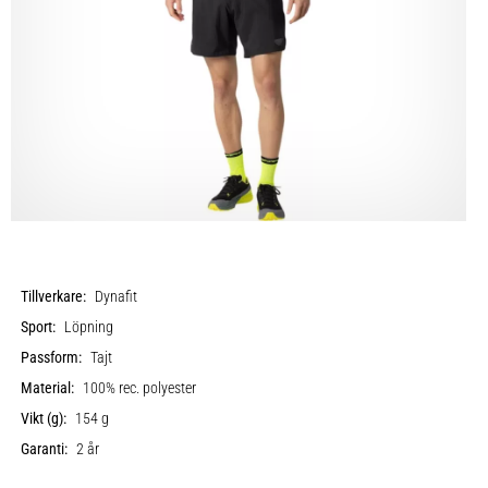
Tillverkare:
Dynafit
Sport:
Löpning
Passform:
Tajt
Material:
100% rec. polyester
Vikt (g):
154 g
Garanti:
2 år