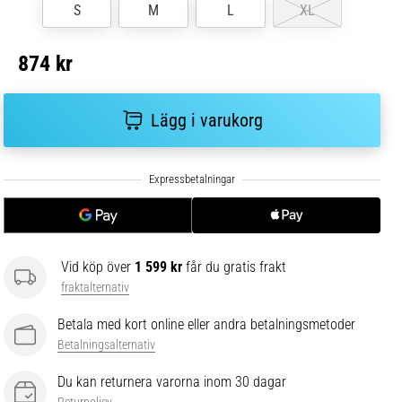
S
M
L
XL
874 kr
Lägg i varukorg
Vid köp över
1 599 kr
får du gratis frakt
fraktalternativ
Betala med kort online eller andra betalningsmetoder
Betalningsalternativ
Du kan returnera varorna inom 30 dagar