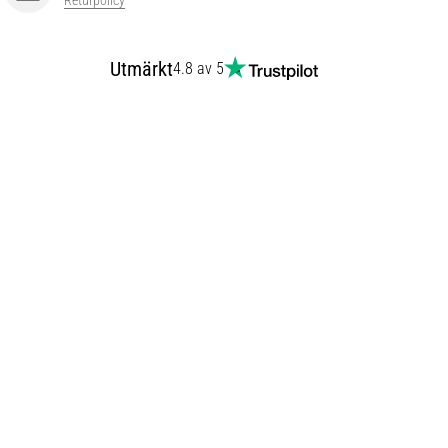
Returpolicy
Utmärkt
4.8 av 5